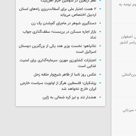
عطر اربعین در سومین حرم اهل‌بیت
وم توجه به
۲ همت اعتبار ملی برای آسفالت‌ریزی راه‌های استان
اردبیل اختصاص می‌یابد
دستگیری شوهر در ماجرای گم‌شدن یک زن
بازار اجاره مسکن در بن‌بست؛ سقف‌گذاری جواب
رماه ۱۴۰۴ در دانشگاه آزاد اسلامی اصفهان
نداد
راسر کشور
نتانیاهو: نخست وزیر هند یکی از بزرگترین دوستان
اسرائیل است
اعتبارات کشاورزی مهریز، سرمایه‌گذاری برای امنیت
غذایی است
‌المللی
عکس روز ناسا از ظاهر شبح‌وار حلقه زحل
پزشکیان: فلسطین هرگز از اولویت سیاست خارجی
ایران خارج نخواهد شد
هشدار تند و تیز کره شمالی به ژاپن
میزبانی