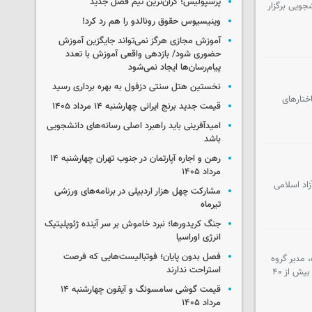
پرسپولیس؛ گران‌ترین تیم فصل جدید
جویی برگزار
وینیسیوس حقوق رونالدو را هم رد کرد!
آموزش مجازی هرگز نمی‌تواند جایگزین آموزش
حضوری شود/ بازدهی واقعی آموزش با تعدد
پیام‌رسان‌ها ایجاد نمی‌شود
نخستین هتل سنتی دزفول به بهره برداری رسید
ختارهای
قیمت جدید برنج ایرانی چهارشنبه ۱۴ مرداد ۱۴۰۵
امیدآفرینی باید راهبرد اصلی رسانه‌های دانشجویی
باشد
رهن و اجاره آپارتمان در جنوب تهران چهارشنبه ۱۴
مرداد ۱۴۰۵
اد اسلامی
مشارکت چهل‌ هزار اردبیلی در برنامه‌های ورزشی
تیرماه
جنگ کریدورها؛ نبرد خاموش بر سر آینده ژئوپلیتیک
انرژی اوراسیا
فصل بدون پایان؛ فوتبالیست‌هایی که فرصت
، مدیر گروه
استراحت ندارند
کشوری زبان و ادبیات فارسی، با تشریح دستاوردهای این دانشگاه در حوزه‌های آموزش، کارآفرینی و فرهنگ، بر نقش کلیدی آن در تربیت بیش از ۴۰
قیمت گوشی سامسونگ و آیفون چهارشنبه ۱۴
مرداد ۱۴۰۵