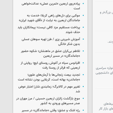
پیاده‌روی اربعین «تمرین عملی» عدالت‌خواهی
است
بزرگ‌تر و
موکبی برای دل‌های راهی کربلا؛ خدمت به
جاماندگان اربعین به نیابت از «آقای شهید ایران»
پرداخت مستقیم مزد کافی نیست؛ پیمانکاران باید
حذف شوند
آموزش شیرینی پزی / طرز تهیه سوهان عسلی
بدون شکر خانگی
تلاطم بی‌کران عشق در ماهنشان؛ شکوه حضور
«جاماندگان» در مسیر اربعین
اقیانوس سیاه در آغوش روستای ایچ؛ روایتی از
اربعینی که فراتر از روستا رفت
نواره سراسری
ای دانشجویی
تجدید بیعت زنجانی‌ها با آرمان‌های علوی؛
«جاماندن» بهانه است، کربلایی بودن نشانه است
تغییر مهم در کالابرگ؛ زمانبندی‌ شارژ اعتبار عوض
شد
موج بازگشت زائران اربعین حسینی / مرز مهران در
صدر مسیرهای ورودی به کشور
یط‌های
بازار کار
رژه اشک و عشق؛ وقتی «جاماندگان» در مسیر