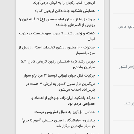
اربعین، قلب زنجان را به تپش درمی‌آورند
همایش باشکوه جاماندگان اربعین گناباد
پرواز دل‌ها از میدان امام حسین (ع) تا قبله تهران؛
روایتی از قدم‌های جامانده
اه در تربیت نسلی عالم، ماهر،
کشته و زخمی شدن ۹ سرباز صهیونیست در جنوب
لبنان
صادرات ۱۰۰ میلیون دلاری تولیدات استان اردبیل از
مرز بیله‌سوار
بورس رشد کرد/ شکستن رکورد تاریخی کانال ۵.۴
اسر کشور
میلیون واحدی
جزئیات قتل جوان تهرانی توسط ۳ مرد پژو سوار
بزرگترین باغ مدرن کشور به ارزش ۷ همت در
پارس‌آباد احداث می‌شود
بدرقه باشکوه ایران‌نژاد، جلوه‌ای از اعتماد و
ار شد.
همراهی مردم بود
حماس: تل‌آویو به دنبال آتش‌بس نیست
پیاده‌روی جاماندگان اربعین حسینی "حرم تا حرم"
در مرکز مازندران برگزار شد