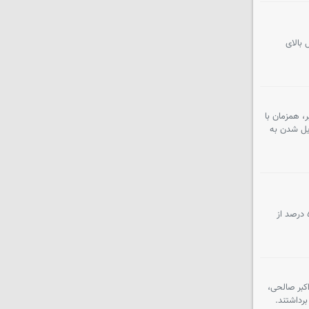
 بالای
، همزمان با
دیل شدن به
رئیس دانشگاه آزاد اسلامی استان اصفهان با اشاره به رشد ۴۰ درصدی بودجه این استان در سال جاری، از تدوین برنامه‌ای برای تأمین ۵۰ درصد از
د، اکبر صالحی،
رداشتند.