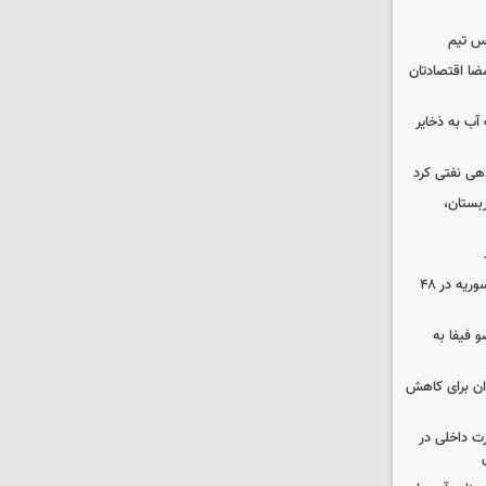
س تیم
ضا اقتصادتان
عت آب به ذخایر
دهی نفتی کرد
بستان،
۱۷ تجاوز رژیم صهیونیستی به خاک سوریه در ۴۸
 فیفا به
دان برای کاهش
رت داخلی در