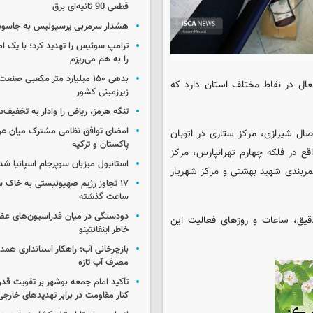
قطعی 90 ثانیه‌ای برق
هشدار سرمربی پرسپولیس به جاسو
ترامپ سوئیس را تهدید کرد؛ با یک ام
را به هم می‌ریزم
بدهی ۱۵۰ میلیارد متر مکعبی صن
ماعی ایسکانیوز، در تعطیلات سال جدید ۸ مرکز فعال در نقاط مختلف استان دارد که
زیرزمینی کشور
تنگه هرمز، ریاض را وادار به تخفیف‌
امضای توافق نظامی مشترک میان عر
صال شیرازی، مرکز ستاری در اتوبان
پاکستان و ترکیه
قع در فلکه چهارم تهرانپارس، مرکز
استانبول میزبان سوپرجام اسپانیا شد
کمربندی شهید بهشتی و مرکز شهریار
ساعت گذشته
دودستگی در میان فدراسیون‌های عضو
دقیق، ساعات و روزهای فعالیت این
خاطر اینفانتینو
بازچرخانی آب؛ راهکار استانداری هم
مصرف آب تازه
تأکید امام جمعه بوشهر بر تقویت قد
کنار مقاومت در برابر تهدیدهای خارجی