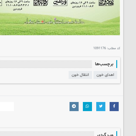
کد مطلب:
1091176
برچسب‌ها
اهدای خون
انتقال خون
وب گردی