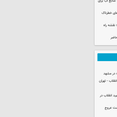
منابع آب برای
های خطرناک
نقشه راه
حاضر
 در مشهد
قلاب - تهران
ید انقلاب در
شت عروج