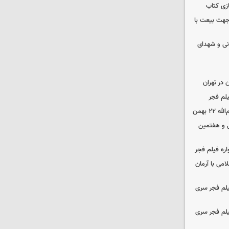
زی کتاب
 جهت بیعت با
نی و شهدای
در تهران
لم فجر
 بهمن
‌ و هفتمین
اره فیلم فجر
امی با آرمان
یلم فجر سری
یلم فجر سری