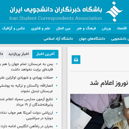
اقتصاد
ورزش
فرهنگ و هنر
بین الملل
علم و فناوری
عکس و گرافیک
 دانشجویی
دانشگاه‌های جهان
دانشگاه آزاد اسلامی
آخرین اخبار
اخبار پربازدید
دا
یمن به عربستان: تمام جهان را هم 
فایده‌ای برایت نخواهد داشت
حملات پهپادی و شهپادی اوکراین علی
نوروز اعلام شد
انصارالله: پاکستان و ترکیه به پوششی
عربستان تبدیل نشوند
نتایج آزمون مدارس سمپاد اعلام شد/
پذیرفته‌شدگان از ۱۹ مرداد
ارزپاشی دولت آمریکا هم جواب نداد؛ 
دوباره در سراشیبی
بحران در راه‌آهن انگلیس ادامه دارد؛