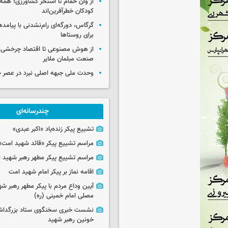
از وان حمام تا استخر کشاورزی؛ همه 
کودکان خطرآفرین‌اند
گرگاس، دورگه‌ای رام‌نشدنی با پیامد
برای روستاها
از هوش مصنوعی تا اقتصاد چرخشی؛ 
صنعت مبلمان ملایر
وحدت ملی جبهه اصلی نبرد در عصر 
چندرسانه‌ای
تشییع پیکر زنده‌یاد «اکبر عبدی»
مراسم تشییع پیکر «قائد شهید امت»
مراسم تشییع پیکر مطهر رهبر شهید ان
اقامه نماز بر پیکر امام شهید امت
آیین وداع مردم با پیکر مطهر رهبر شه
مصلی امام خمینی (ره)
نشست خبری سخنگوی ستاد بزرگدا
خونین رهبر شهید