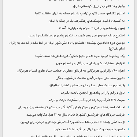
وقوع چند انفجار در اربیل کردستان عراق
ادعای نتانیاهو: سعی نکردم ترامپ را برای حمله به ایران متقاعد کنم!
ته کشیدن ذخیره موشک‌های رهگیر آمریکا در جنگ با ایران
زمین‌لرزه شاهرود را لرزاند؛ مردم به خیابان‌ها آمدند
اجتماع بزرگ خون‌خواهی رهبر شهید در ابتدای پیاده‌روی جاماندگان اربعین
دومین دوره «خادمین بهشت»؛ دانشجویان دانش شهر ایران در خط مقدم خدمت به زائران
امام رضا(ع)
یک پیشنهاد درباره نحوه اعلام نتایج کنکور/ غیرانتفاعی‌ها استثنا شوند
افزایش مشارکت شهروندان هرمزگانی در اهدای خون
اعزام ۲۴۰ زائر اولی هرمزگانی به کربلای معلی با حمایت بنیاد علوی استان هرمزگان
تدوین سند ملی خودمراقبتی سلامت در شرایط جنگی
رتبه‌بندی معاونت‌های غذا و دارو بر اساس کشفیات قاچاق
تاول و زخم پا را در پیاده‌روی اربعین نادیده نگیرید
مرمت ۱۴۹ اثر آسیب‌دیده در جنگ با مشارکت دولت و مردم
احداث تصفیه‌خانه مرکزی و مرکز پایش آلایندگی در دستور کار منطقه ویژه پارسیان
ظرفیت نیروگاه‌های خورشیدی کشور تا پایان سال به ۱۲ هزار مگاوات می‌رسد
از خط‌کشی راه‌ها تا اصلاح نقاط حادثه‌خیز؛ آماده‌باش راهداری کرمان برای اربعین
دشمن با هویت و تمدن ایرانی جنگید اما شکست خورد
تیزپروازان ارتش ماموریت را به پایان میرسانند حتی اگر به خانه بازنگردند