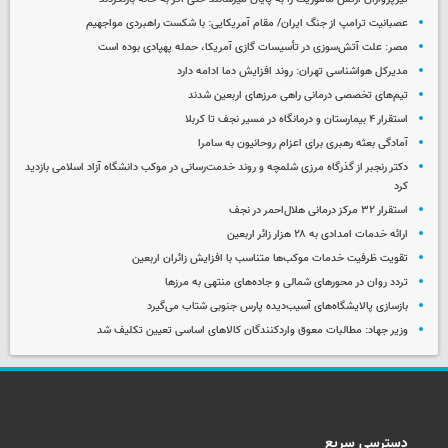
عصبانیت ترامپ از جنگ ایران/ مقام آمریکایی: با شکست راهبردی مواجهیم
مصر: علت آتش‌سوزی در تأسیسات گازی آمریکا، حمله پهپادی بوده است
مدیرکل هواشناسی تهران: روند افزایش دما ادامه دارد
تیم‌های تخصصی درمانی راهی مرزهای اربعین شدند
استقرار ۴ بیمارستان و درمانگاه در مسیر نجف تا کربلا
آمادگی بعثه رهبری برای اعزام روحانیون به سامرا
دکتر رنجبر از گذرگاه مرزی شلمچه و روند خدمت‌رسانی در موکب دانشگاه آزاد اسلامی بازدید
کرد
استقرار ۳۲ مرکز درمانی هلال‌احمر در نجف
ارائه خدمات امدادی به ۲۸ هزار زائر اربعین
تقویت ظرفیت خدمات موکب‌ها متناسب با افزایش زائران اربعین
تردد روان در محورهای شمالی و جاده‌های منتهی به مرزها
بازسازی پالایشگاه‌های آسیب‌دیده پارس جنوبی شتاب می‌گیرد
وزیر جهاد: مطالبات معوق واردکنندگان کالاهای اساسی تعیین تکلیف شد
دسترسی سریع