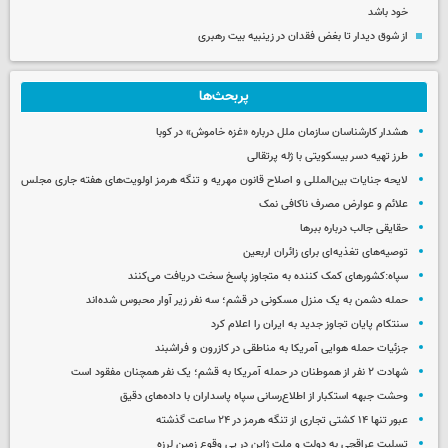
خود باشد
از شوق دیدار تا بغض فقدان در زینبیه بیت رهبری
پربحث‌ها
هشدار کارشناسان سازمان ملل درباره «غزه‌ خاموش» در کوبا
طرز تهیه دسر بیسکویتی با ژله پرتقالی
لایحه جنایات بین‌المللی و اصلاح قانون مهریه و تنگه هرمز اولویت‌های هفته جاری مجلس
علائم و عوارض مصرف ناکافی نمک
حقایقی جالب درباره ببرها
توصیه‌های تغذیه‌ای برای زائران اربعین
سپاه:کشورهای کمک کننده به متجاوز پاسخ سخت دریافت می‌کنند
حمله دشمن به یک منزل مسکونی در قشم؛ سه نفر زیر آوار محبوس شده‌اند
سنتکام پایان تجاوز جدید به ایران را اعلام کرد
جزئیات حمله هوایی آمریکا به مناطقی در کازرون و فراشبند
شهادت ۲ نفر از هموطنان در حمله آمریکا به قشم؛ یک نفر همچنان مفقود است
وحشت جبهه استکبار از اطلاع‌رسانی سپاه پاسداران با داده‌های دقیق
عبور تنها ۱۴ کشتی تجاری از تنگه هرمز در ۲۴ ساعت گذشته
تسلیت عراقچی به دولت و ملت ژاپن در پی وقوع زمین لرزه