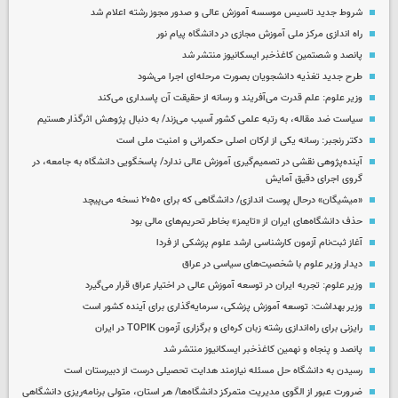
شروط جدید تاسیس موسسه آموزش عالی و صدور مجوز رشته اعلام شد
راه اندازی مرکز ملی آموزش مجازی در دانشگاه پیام نور
پانصد و شصتمین کاغذخبر ایسکانیوز منتشر شد
طرح جدید تغذیه دانشجویان بصورت مرحله‌ای اجرا می‌شود
وزیر علوم: علم قدرت می‌آفریند و رسانه از حقیقت آن پاسداری می‌کند
سیاست ضد مقاله، به رتبه علمی کشور آسیب می‌زند/ به دنبال پژوهش اثرگذار هستیم
دکتر رنجبر: رسانه یکی از ارکان اصلی حکمرانی و امنیت ملی است
آینده‌پژوهی نقشی در تصمیم‌گیری آموزش عالی ندارد/ پاسخگویی دانشگاه به جامعه، در
گروی اجرای دقیق آمایش
«میشیگان» درحال پوست اندازی/ دانشگاهی که برای ۲۰۵۰ نسخه می‌پیچد
حذف دانشگاه‌های ایران از «تایمز» بخاطر تحریم‌های مالی بود
آغاز ثبت‌نام‌ آزمون کارشناسی ارشد علوم پزشکی از فردا
دیدار وزیر علوم با شخصیت‌های سیاسی در عراق
وزیر علوم: تجربه ایران در توسعه آموزش عالی در اختیار عراق قرار می‌گیرد
وزیر بهداشت: توسعه آموزش پزشکی، سرمایه‌گذاری برای آینده کشور است
رایزنی برای راه‌اندازی رشته زبان کره‌ای و برگزاری آزمون TOPIK در ایران
پانصد و پنجاه و نهمین کاغذخبر ایسکانیوز منتشر شد
رسیدن به دانشگاه حل مسئله نیازمند هدایت تحصیلی درست از دبیرستان است
ضرورت عبور از الگوی مدیریت متمرکز دانشگاه‌ها/ هر استان، متولی برنامه‌ریزی دانشگاهی