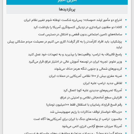
آخرین اخبار
پربازدیدها
اخراج دو مأمور ارشد «موساد»؛ پس‌لرزه شکست توطئه شوم تغییر نظام ایران
کانادا دو مظنون تیراندازی در نزدیکی کنسولگری آمریکا را بازداشت کرد
سامانه‌های تامین اجتماعی بدون قطعی و اختلال در دسترس است
پزشکیان: باید افراد کارآمدتر را به کار گرفت/ کاری می کنیم در معیشت مردم مشکلی پیش
نیاید
پاسخ قالیباف به ترامپ: واقعیت‌ها را بپذیرید و به تعهدات خود عمل کنید
وزیر علوم: تجربه ایران در توسعه آموزش عالی در اختیار عراق قرار می‌گیرد
کریدورهای شمالی و جنوبی تنگه هرمز حذف می‌شوند
ضربه مغزی بیش از ۷۰۰ نظامی آمریکایی در حملات ایران
لفاظی جدید ترامپ علیه ایران
آمریکا تحریم‌های جدیدی علیه کوبا اعمال کرد
افزایش سطح آماده‌باش نظامی و امنیتی در عراق
رقم فسخ قرارداد رضاییان با استقلال فقط ۱۰۰میلیون تومان!
حزب‌الله خواستار توقف مذاکرات با رژیم صهیونیستی شد
جانسون: ترامپ از پیامدهای جنگ با ایران برای آمریکایی‌ها آگاه است
آمریکا میزبان مجمع آژانس انرژی اتمی می‌شود
حمله گسترده موشکی و پهپادی صنعا به مواضع نیروهای وابسته به عربستان