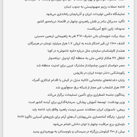
ادامه حملات رژیم صهیونیستی به جنوب لبنان
نمایشگاه دائمی تولیدات ایران و آذربایجان راه‌اندازی می‌شود
تأکید مدیرکل بنادر بر نقش راهبردی چابهار در اقتصاد دریامحور کشور
مدودف: ژاپن تابع آمریکاست
بنیاد برکت خوزستان بانی تشرف ۳۷۰ نفر به راهپیمایی اربعین حسینی
کشف ۱۷۰۰ تن قیر احتکار شده به ارزش ۱.۷ هزار میلیارد تومان در هرمزگان
هشدار کارشناسان سازمان ملل درباره «غزه‌ خاموش» در کوبا
انتقال ۴۷ هکتار اراضی ملی به منطقه آزاد اردبیل -بیله‌سوار
مصر خواستار تدوین چشم‌انداز مشترک عربی برای امنیت منطقه شد
رکوردشکنی دختر دونده ایران در بلاروس
پایان دغدغه‌های جابه‌جایی اثاثیه منزل در کیش با اقدام ابتکاری گمرک
۱۹۴ هزار انشعاب غیر مجاز از شبکه برق جمع‌آوری شد
پنتاگون جلسه اضطراری برای تأمین تسلیحات برگزار می‌کند
وزیر بهداشت: توسعه آموزش پزشکی، سرمایه‌گذاری برای آینده کشور است
ربیعی: دلسوزان ایران معتقدند مسیر درست راهبرد وفاق باید ادامه یابد
اردبیل؛ پایگاه آماده‌سازی ملی‌پوشان آب‌های آرام برای بازی‌های آسیایی ناگویا ۲۰۲۶
بازسازی برج مراقبت چابهار با توان داخلی انجام می‌شود
بیش از ۲۰۰ کیلومتر بزرگراه در سیستان و بلوچستان به بهره‌برداری رسید