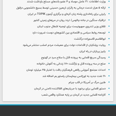
وزارت اطلاعات: ۲۱ عامل موساد و ۴ عضو باندهای مسلح بازداشت شدند
ارائه ۵ هزار خدمت درمانی به زائران اربعین حسینی توسط بسیج دانشجویی دزفول
رایزنی برای راه‌اندازی رشته زبان کره‌ای و برگزاری آزمون TOPIK در ایران
ترافیک سنگین در جاده چالوس/ تردد روان در مرزهای زمینی کشور
تقلای وزیر تندروی صهیونیست برای توجیه اشغال جنوب لبنان
توسعه روابط سیاسی و اقتصادی بین کشورهای دوست ضرورت دارد
ابوالقاسم قاسم‌زاده درگذشت
روایت پزشکیان از اقدامات دولت برای معیشت مردم امشب منتشر می‌شود
پاییز پرباران در راه ایران
رسیدگی سریع قضایی به پرونده قتل با سلاح سرد در کهنوج
صلح در سه پرونده قتل و بازگشت ۱۷۰ زندانی به آغوش خانواده
احداث مجتمع آموزشی رفاهی فرهنگیان بافت با اعتبار ۴۵ میلیارد تومان
۲۰ تخت جدید به اورژانس بیمارستان پاستور بم اضافه شد
طنین مرگ بر آمریکا در قلب چرام
دستور قضایی برای برخورد با جریان‌های القاکننده ناامنی در کرمان
کارنامه قضایی جدید در کرمان بر پایه عملکرد واقعی شعب