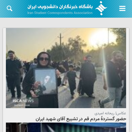
عکاس| ریحانه امیدی
حضور گستردۀ مردم قم در تشییع آقای شهید ایران