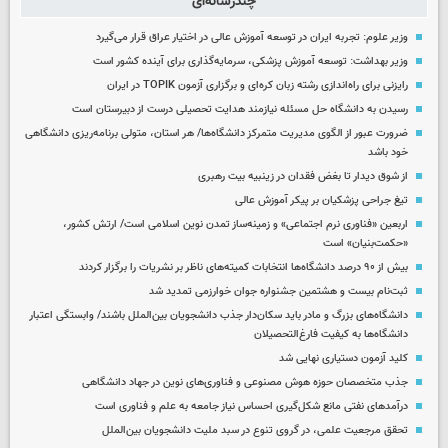
چندرسانه‌ای
وزیر علوم: تجربه ایران در توسعه آموزش عالی در اختیار عراق قرار می‌گیرد
وزیر بهداشت: توسعه آموزش پزشکی، سرمایه‌گذاری برای آینده کشور است
رایزنی برای راه‌اندازی رشته زبان کره‌ای و برگزاری آزمون TOPIK در ایران
رسیدن به دانشگاه حل مسئله نیازمند هدایت تحصیلی درست از دبیرستان است
ضرورت عبور از الگوی مدیریت متمرکز دانشگاه‌ها/ هر استان، متولی برنامه‌ریزی دانشگاهی
خود باشد
از شوق دیدار تا بغض فقدان در زینبیه بیت رهبری
تیغ جراحی پزشکیان بر پیکر آموزش عالی
اربعین «فناوری نرم اجتماعی» و زمینه‌ساز تمدن نوین اسلامی است/ ارتش کشور،
«حکمت‌بنیان» است
بیش از ۹۰ درصد دانشگاه‌ها انتخابات کمیته‌های ناظر بر نشریات را برگزار کردند
ثبت‌نام بیست و هشتمین جشنواره جوان خوارزمی تمدید شد
دانشگاه‌های بزرگ و مادر باید سکان‌دار جذب دانشجویان بین‌الملل باشند/ وابستگی اعتبار
دانشگاه‌ها به کیفیت فارغ‌التحصیلان
کلید آزمون دستیاری نهایی شد
جذب متخصصان حوزه هوش مصنوعی و فناوری‌های نوین در جهاد دانشگاهی
درآمدهای نفتی مانع شکل‌گیری احساس نیاز جامعه به علم و فناوری است
تحقق مرجعیت علمی، در گروی تنوع در سبد ملیت دانشجویان بین‌الملل