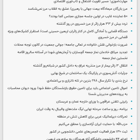
مهارت‌آموزی؛ مسیر تقویت اشتغال و تاب‌آوری اقتصادی
مرز بازرگان میعادگاه بیعت جهانی با رهبری/ عشق به انقلاب مرز نمی‌شناسد
۵۰ نماینده غایب در اولین جلسه مجازی مجلس کجا بودند؟
تردد بیش از ۳۳ هزار زائر از مرز خسروی در روز گذشته
دستگاه قضایی با آمادگی کامل در کنار زائران اربعین حسینی است/ استقرار کشیک‌های ویژه
قضایی در مرز خسروی
ضرورت بازخوانی نقش خانواده در تعالی جامعه؛ جوانی جمعیت در کانون توجه محلات
تجدید میثاق خادمان نماز جمعه گچساران با آرمان‌های شهدا در آستانه سالروز اقامه
نخستین نماز جمعه
انتقال ۳ زائر بیمار از مرز منذریه عراق به داخل کشور در شبانه‌روز گذشته
جزئیات آتش‌سوزی در پارکینگ یک ساختمان در شیخ بهایی
نرخ بندی یا تکرار سال ۹۸؟ بنزین در تله‌ ناترازی و بی‌اعتمادی
اموال تامین اجتماعی باید برای تامین حقوق بازنشستگان حفظ شود/ ورود دیوان محاسبات
به پرونده‌های مدیریتی شستا
رایزنی تلفنی عراقچی با وزرای خارجه عمان و عربستان
برنامه، روز و ساعت مرحله نهایی لیگ ملت‌های والیبال به وقت ایران
تحرکات دیپلماتیک عربی برای کاهش تنش در منطقه
حزب‌الله: با حمایت ایران آزادسازی را محقق می‌کنیم
ثبت ۱۳۰ هزار فعالیت انجمن‌های علمی دانشجویی در کشور
اعزام ۴۴ دانشجوی دانشگاه آزاد هرمزگان به پیاده‌روی اربعین