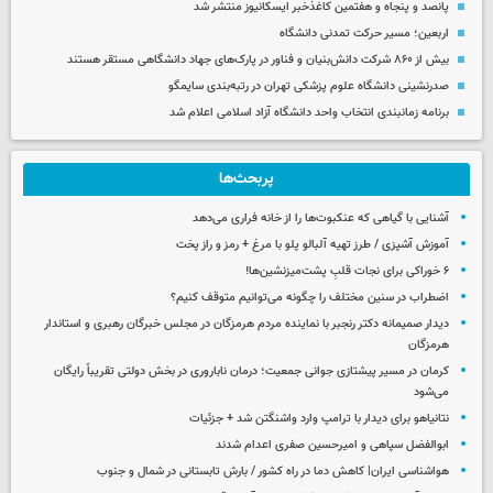
پانصد و پنجاه و هفتمین کاغذخبر ایسکانیوز منتشر شد
اربعین؛ مسیر حرکت تمدنی دانشگاه
بیش از ۸۶۰ شرکت دانش‌بنیان و فناور در پارک‌های جهاد دانشگاهی مستقر هستند
صدرنشینی دانشگاه علوم پزشکی تهران در رتبه‌بندی سایمگو
برنامه زمانبندی انتخاب واحد دانشگاه آزاد اسلامی اعلام شد
پربحث‌ها
آشنایی با گیاهی که عنکبوت‌ها را از خانه فراری می‌دهد
آموزش آشپزی / طرز تهیه آلبالو پلو با مرغ + رمز و راز پخت
۶ خوراکی برای نجات قلبِ پشت‌میزنشین‌ها!
اضطراب در سنین مختلف را چگونه می‌توانیم متوقف کنیم؟
دیدار صمیمانه دکتر رنجبر با نماینده مردم هرمزگان در مجلس خبرگان رهبری و استاندار
هرمزگان
کرمان در مسیر پیشتازی جوانی جمعیت؛ درمان ناباروری در بخش دولتی تقریباً رایگان
می‌شود
نتانیاهو برای دیدار با ترامپ وارد واشنگتن شد + جزئیات
ابوالفضل سپاهی و امیرحسین صفری اعدام شدند
هواشناسی ایران| کاهش دما در راه کشور / بارش تابستانی در شمال و جنوب