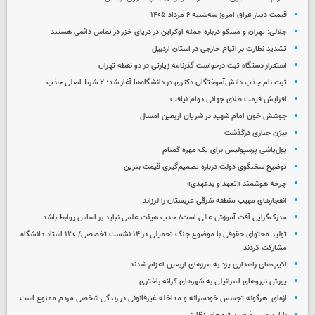
قیمت دینار عراق امروز سه‌شنبه ۶ مرداد ۱۴۰۵
جلالی: تهران و مسکو درباره حمله اوکراین در دریای خزر در تماس دائمی هستند
تشدید نظارت بر اتباع خارجی در استان اردبیل
استقرار دستگاه ثبت درخواست گذرنامه زیارتی در دو نقطه تهران
ثبت نام جذب دانش‌آموختگان دکتری در دانشگاه‌ها آغاز شد؛ ۲ شرط اصلی جذب
افزایش قیمت طلای جهانی دوام نیافت
جوشش خون امام شهید در شریان اربعین امسال
بیژن جباری درگذشت
پول‌پاشی پرسپولیس برای یک مهره گمنام
توضیح سخنگوی دولت درباره تصمیم‌گیری قیمت بنزین
چرخه هوشمند «تعهد و بدعهدی»
انفجارهای مهیب منطقه شرقی عربستان را لرزاند
مدرک‌گرایی آفت آموزش عالی است/ جذب هیئت علمی نباید بر اساس روابط باشد
تولید محتوای حقوقی با موضوع جنگ‌ تحمیلی در ۱۴ نشست تخصصی/ ۱۳۰ استاد دانشگاه
مشارکت کردند
اکیپ‌های راهداری یزد به مرزهای اربعین اعزام شدند
یورش نیروهای اسرائیلی به شهرهای کرانه باختری
اژه‌ای: هرگونه تجسس خودسرانه و مداخله غیرقانونی در زندگی شخصی مردم ممنوع است