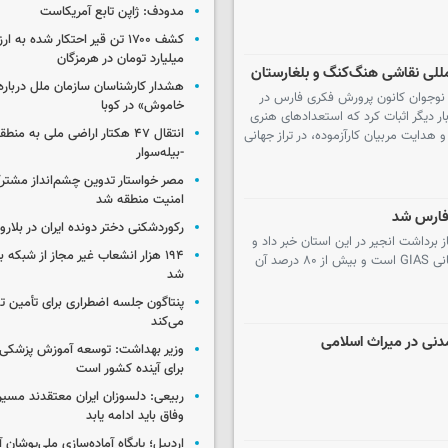
مدودف: ژاپن تابع آمریکاست
میلیارد تومان در هرمزگان
لی نقاشی هنگ‌کنگ و بلغارستان
هشدار کارشناسان سازمان ملل درباره 
نوجوان کانون پرورش فکری فارس در
خاموش» در کوبا
ر دیگر اثبات کرد که استعدادهای هنری
انتقال ۴۷ هکتار اراضی ملی به منط
 و هدایت مربیان کارآزموده، در تراز جهانی
-بیله‌سوار
مصر خواستار تدوین چشم‌انداز مشتر
امنیت منطقه شد
ن فارس شد
رکوردشکنی دختر دونده ایران در بلار
برداشت انجیر در این استان خبر داد و
۱۹۴ هزار انشعاب غیر مجاز از شبکه 
گفت: انجیر خشک فارس دارای نشان و ثبت جهانی GIAS است و بیش از ۸۰ درصد آن
شد
پنتاگون جلسه اضطراری برای تأمین تس
می‌کند
دنی در میراث اسلامی
وزیر بهداشت: توسعه آموزش پزشکی، 
برای آینده کشور است
ربیعی: دلسوزان ایران معتقدند مسیر
وفاق باید ادامه یابد
اردبیل؛ پایگاه آماده‌سازی ملی‌پوشان آ