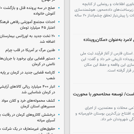
اوری اطلاعات و رونمایی از کتابچه
ه زیرساخت‌های داده‌محور، هوشمندسازی
آغوش خانواده
خدمات و سیستمی‌سازی فرایندها، فناوری اطلاعات را پیش‌نیاز تحقق چشم‌انداز ۲۰ ساله
احداث مجتمع آموزشی رفاهی فرهنگیا
اعتبار ۴۵ میلیارد تومان
۲۰ تخت جدید به اورژانس بیمارستان 
امرد به‌عنوان «مکان‌رویداد»
اضافه شد
طنین مرگ بر آمریکا در قلب چرام
ستان فارس از آغاز فرآیند ثبت ملی
دستور قضایی برای برخورد با جریان‌های
ویداد» تاریخی خبر داد و گفت: این
ناامنی در کرمان
ازی این واقعه و حفظ این مکان
 قرار گرفته است.
کارنامه قضایی جدید در کرمان بر پایه
شعب
انبار ۴۰۰ میلیارد ریالی کالاهای آر
در کرمان شناسایی شد
هر فعال است/ توسعه محله‌محور با محوریت
کشف محموله‌های خرد و کلان مواد م
مسیرهای استان کرمان
می محلات و معتمدین، از اجرای
 مترو، افتتاح بزرگ‌ترین بوستان خاورمیانه و
درخشش کاتاروهای کرمان در رقابت با
گی شهروندان خبر داد.
آسیای میانه
حقوق‌های غیرمتعارف در یک شرکت م