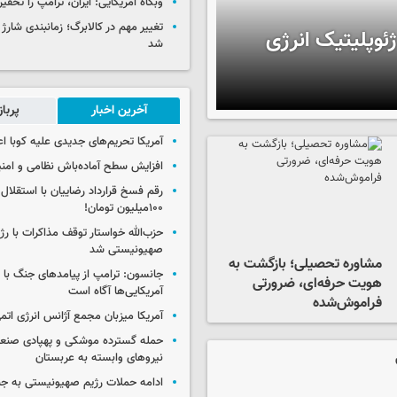
وبگاه آمریکایی: ایران، ترامپ را تحقیر
تغییر مهم در کالابرگ؛ زمانبندی‌ شارژ
ئوپلیتیک انرژی
شد
آخرین اخبار
پربا
آمریکا تحریم‌های جدیدی علیه کوبا اع
افزایش سطح آماده‌باش نظامی و امنی
رقم فسخ قرارداد رضاییان با استقلال
۱۰۰میلیون تومان!
حزب‌الله خواستار توقف مذاکرات با رژ
صهیونیستی شد
مشاوره تحصیلی؛ بازگشت به
جانسون: ترامپ از پیامدهای جنگ با ای
هویت حرفه‌ای، ضرورتی
آمریکایی‌ها آگاه است
فراموش‌شده
آمریکا میزبان مجمع آژانس انرژی اتم
حمله گسترده موشکی و پهپادی صنعا
نیروهای وابسته به عربستان
ادامه حملات رژیم صهیونیستی به جن