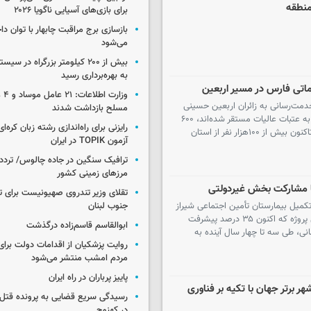
منطقه
برای بازی‌های آسیایی ناگویا ۲۰۲۶
بازسازی برج مراقبت چابهار با توان دا
می‌شود
بیش از ۲۰۰ کیلومتر بزرگراه در 
به بهره‌برداری رسید
وزار
خدمت‌رسانی به زائران اربعین حسینی
مسلح بازداشت شدند
خبر داد و گفت: ۱۴۰ موکب در مسیرهای منتهی به عتبات عالیات مستقر شده‌اند، ۶۰۰
رایزنی برای راه‌اندازی رشته زبان کره‌ای
نفر کادر درمان به زائران خدمات ارائه می‌کنند و تاکنون بیش از ۱۰۰هزار نفر از استان
آزمون TOPIK در ایران
ترافیک سنگین در جاده چالوس/ تردد 
مرزهای زمینی کشور
با مشارکت بخش غیردولتی
تقلای وزیر تندروی صهیونیست برای ت
جنوب لبنان
تکمیل بیمارستان تأمین اجتماعی شیراز
با مشارکت بخش غیردولتی خبر داد و گفت: این پروژه که اکنون ۳۵ درصد پیشرفت
ابوالقاسم قاسم‌زاده درگذشت
نه ۲۰۰هزار میلیارد تومانی، طی سه تا چهار سال آینده به
روایت پزشکیان از اقدامات دولت بر
مردم امشب منتشر می‌شود
پاییز پرباران در راه ایران
از به دنبال قرار گرفتن در فهرست ۱۰۰ شهر برتر جهان با تکیه بر فناوری
رسیدگی سریع قضایی به پرونده قتل 
در کهنوج