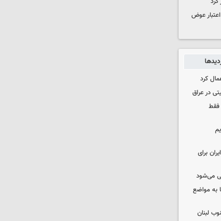
 کرد
 اعتبار عوض
زدیدها
مال کرد
تی در عراق
 فقط
یم
ران برای
ی می‌شود
 به مواضع
وب لبنان