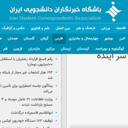
اقتصاد
ورزش
فرهنگ و هنر
بین الملل
علم و فناوری
عکس و گرافیک
البرز
بوشهر
چهارمحال و بختیاری
فارس
گیلان
گلستان
همدان
ه
کهگیلویه و بویراحمد
کردستان
لرستان
مرکزی
مازندران
قزوین
قم
گزیده اخبار
رقم فسخ قرارداد رضاییان با استقلال
۱۰۰میلیون تومان!
۱۹۴ هزار انشعاب غیر مجاز از شبکه 
شد
پنتاگون جلسه اضطراری برای تأمین تس
می‌کند
وزار
مسلح بازداشت شدند
ابوالقاسم قاسم‌زاده درگذشت
توقیف ۱۷۲ دستگاه خودروی لوکس و آپارتمان