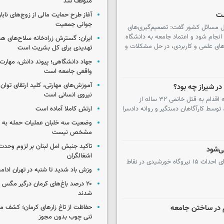
متوقف شد
ست
آغاز طرح حمایت مالی از زوج‌های نابا
جوانی جمعیت
 حل مسائل کشور گفت: تصمیم‌گیری‌های
 انجام شود و اعتماد جامعه به دانشگاه
ایران: گسترش زرادخانه سلاح‌های هست
کارهای علمی و کاربردی، در حل مشکلات و
تهدیدی برای کل بشریت است
جهاد دانشگاهی؛ پیوند دانش، مهارت 
واقعی جامعه است
آموزش‌های مهارتی، کلید ارتقای تو
در شیراز چه بود؟
نیروی انسانی است
رئیس پلیس آگاهی استان فارس گفت: مردی که اقدام به قتل خانمی ۳۲ ساله از
ارتش کاملا آماده است
، توسط کارآگاهان دستگیر و روانه دادسرا
وضعیت سه خلبان عملیات حمله به ا
مشخص نیست
تاکید جنبش امل لبنان بر لزوم وحدت 
اشغالگران
کمیسیون ماده ۲۱ با واگذاری اراضی مورد نیاز برای احداث ۱۵ نیروگاه خورشیدی در نقاط
وزش باد شدید تا شنبه در تهران ادامه
۲۰ درصد باغ‌های کرمان درگیر مگس م
شدند
 در ساختن جامعه
حفاظت از تاغ زارهای کرمان؛ کشف 
تنی چوب بدون مجوز