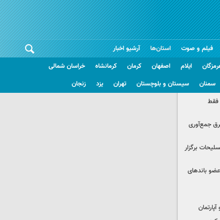
فیلم و صوت
استان‌ها
آرشیو اخبار
رمزگان
ایلام
اصفهان
کرمان
کرمانشاه
خراسان شمالی
سمنان
سیستان و بلوچستان
تهران
یزد
زنجان
 فقط
برق جمع‌آوری
لیحات برگزار
ت اطلاعات: ۲۱ عامل موساد و ۴ عضو باندهای