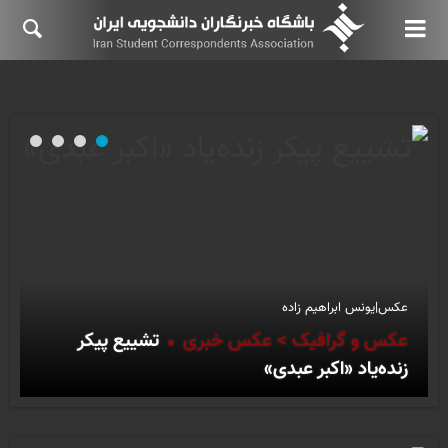
عکس|یونس ابراهیم زاده
عکس و گرافیک > عکس خبری
تشییع پیکر
زنده‌یاد «اکبر عبدی»