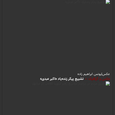
عکس|یونس ابراهیم زاده
عکس و گرافیک
تشییع پیکر زنده‌یاد «اکبر عبدی»