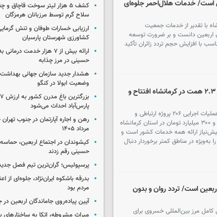
ن است/ خدمات هلال‌احمر جلوه‌ای
کشف ۵ هزار لیتر سوخت قاچاق و 
سلاح گرم توسط مرزبانان هرمزگان
اه با تقدیر از خدمات جمعیت
ارزیابی خسارات طوفان و تنش گرمای
ان اربعین دانست و بر ضرورت توسعه
کشاورزی شهرستان پارسیان
سب با افزایش حجم تردد زائران تأکید
ارائه بیش از ۷ هزار خدمت درمان
حسینی در مرز چذابه
هشدار جدید سازمان جهانی بهداشت د
وضعیت ابولا در کنگو
۲۰۶ پروژه ارتباطی با سرمایه‌گذاری بیش از ۲.۳ همت در کرمانشاه افتتاح و
ب
پارس‌آباد احداث می‌شود
وزیر ارتباطات و فناوری اطلاعات از افتتاح و آغاز عملیات اجرایی ۲۰۶ پروژه ارتباطی و
فناوری اطلاعات با سرمایه‌گذاری بیش از دو هزار و ۳۰۰ میلیارد تومان در استان کرمانشاه
مرداد ۱۴۰۵
یش‌نیاز ارائه همه خدمات کشور است و
به‌ویژه در مناطق کمتر برخوردار دنبال
کیشوندان در اجتماع اربعین، حماسه‌ا
حسینی رقم زدند
پرسپولیس؛ گران‌ترین تیم فصل جدید
بدرقه باشکوه ایران‌نژاد، جلوه‌ای از ا
مردم بود
ربعین است/ تردد روان و بدون
آیین پیاده‌روی جاماندگان اربعین در 
ی کامل مرز بین‌المللی خسروی برای
میراث مشروطه، اتکا به ساختارهای ب