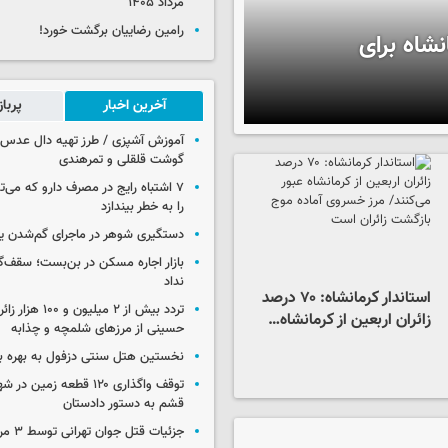
مرداد ۱۴۰۵
رامین رضاییان برگشت خورد!
مانشاه برای
آخرین اخبار
پربا
آموزش آشپزی / طرز تهیه دال عدس 
گوشت قلقلی و تمرهندی
۷ اشتباه رایج در مصرف دارو که می‌ت
را به خطر بیندازد
دستگیری شوهر در ماجرای گم‌شدن ی
بازار اجاره مسکن در بن‌بست؛ سقف‌
نداد
استاندار کرمانشاه: ۷۰ درصد
تردد بیش از ۲ میلیون و 
زائران اربعین از کرمانشاه…
حسینی از مرزهای شلمچه و چذابه
نخستین هتل سنتی دزفول به بهره بر
توقف واگذاری ۱۲۰ قطعه زمی
قشم به دستور دادستان
جزئیات قتل جوان تهرانی توسط ۳ مرد پژو سوار