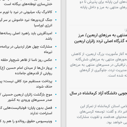
های این پایانه برای پذیرش تا دو
خنثی‌سازی توطئه‌های بیگانه است
های منتهی به مرز و داخل پایانه
کالابرگ یک میلیونی در نبرد با تورم 
جنگ کریدورها؛ نبرد خاموش بر سر آین
انرژی اوراسیا
:
امیدآفرینی باید راهبرد اصلی رسانه‌
تهی به مرزهای اربعین/ مرز
باشد
ذرگاه اصلی تردد زائران اربعین
مشارکت چهل‌ هزار اردبیلی در برنامه
تیرماه
به آغاز مأموریت بزرگ اربعین، از کاهش
 محورهای منتهی به مرزهای شش‌گانه
عکس روز ناسا از ظاهر شبح‌وار حلقه 
رافیکی در مسیرهای منتهی به مرزهای
پرواز دل‌ها از میدان امام حسین (ع) ت
یریت تردد، جلوگیری از گره‌های
روایتی از قدم‌های جامانده
فته شده است.
پرداخت مستقیم مزد کافی نیست؛ پیما
حذف شوند
یی دانشگاه آزاد کرمانشاه در سال
موج بازگشت زائران اربعین حسینی / 
صدر مسیرهای ورودی به کشور
ی استان کرمانشاه از تمرکز این
فصل بدون پایان؛ فوتبالیست‌هایی 
بر داد و گفت: توسعه کرسی‌های
استراحت ندارند
 محتوای هدفمند و تقویت مشارکت
وینیسیوس حقوق رونالدو را هم رد کر
یی خواهد بود.