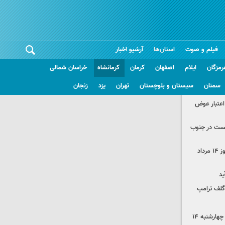
فیلم و صوت
استان‌ها
آرشیو اخبار
رمزگان
ایلام
اصفهان
کرمان
کرمانشاه
خراسان شمالی
سمنان
سیستان و بلوچستان
تهران
یزد
زنجان
 اعتبار عوض
از صهیونیست در جنوب
قیمت زمان بازگشایی طلا و سکه امروز ۱۴ مرداد
ید
گلف ترامپ
قیمت محصولات ایران‌خودرو و سایپا چهارشنبه ۱۴