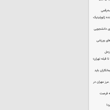
سه‌رقمی
ده ژئوپلیتیک
های دانشجویی
‌های ورزشی
زحل
ا قبله تهران؛
نکاران باید
مرز مهران در
که فرصت
د!