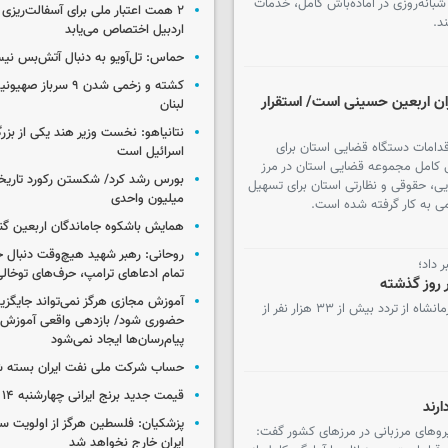
شبانه‌روزی در آماده‌باش کامل، خدمات
۲ همت اعتبار ملی برای آسفالت‌ریزی 
ند.
اردبیل اختصاص می‌یابد
حماس: تل‌آویو به دنبال آتش‌بس ن
کشته و زخمی شدن ۹ سرب
ران اربعین حسینی است/ استقرار
لبنان
نتانیاهو: نخست وزیر هند یکی از بزر
قدامات دستگاه قضایی استان برای
اسرائیل است
گی کامل مجموعه قضایی استان در مرز
ی، حقوقی و نظارتی استان برای تسهیل
میلیون واحدی
می به کار گرفته شده است.
همایش باشکوه جاماندگان اربعین گنا
روحانی: رهبر شهید هیچ‌وقت دنبال ج
 داد؛
تمام ادعاهای ترامپ، حرف‌های توخا
آموزش مجازی هرگز نمی‌تواند جایگز
️مدیرکل راهداری و حمل و نقل جاده‌ای استان کرمانشاه از تردد بیش از ۳۳ هزار نفر از
حضوری شود/ بازدهی واقعی آموزش ب
پیام‌رسان‌ها ایجاد نمی‌شود
حساب‌ شرکت ملی نفت ایران بسته 
قیمت جدید برنج ایرانی چهارشنبه ۱۴ مرداد ۱۴۰۵
رند
پزشکیان: فلسطین هرگز از اولویت 
 نیروهای مرزبانی در مرزهای کشور گفت:
ایران خارج نخواهد شد