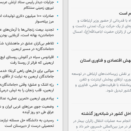
جزئیات دیدار رئیس ستاد ارتش عربست
نیروی زمینی سنتکام
ام است
صادرات ۱۰۰ میلیون دلاری تولیدات
 با قدردانی از حضور وزیر ارتباطات و
مرز بیله‌سوار
وه‌ای از یک حرکت بزرگ تمدنی دانست و
تجدید بیعت زنجانی‌ها با آرمان‌های ع
نی از زائران حضرت اباعبدالله(ع)، امسال
«جاماندن» بهانه است، کربلایی بودن
تلاطم بی‌کران عشق در ماهنشان؛ ش
«جاماندگان» در مسیر اربعین
اقیانوس سیاه در آغوش روستای ایچ؛ 
جهش اقتصادی و فناوری استان
اربعینی که فراتر از روستا رفت
موکبی برای دل‌های راهی کربلا؛ خدم
 بر نقش زیرساخت‌های ارتباطی در توسعه
جاماندگان اربعین به نیابت از «آقای 
نوری، ارتقای پوشش اینترنت و تلفن
رژه اشک و عشق؛ وقتی «جاماندگان» 
انشاه با ظرفیت‌های علمی، فناوری و
اربعین، قلب زنجان را به تپش درمی‌آ
کشور تبدیل شود.
پیاده‌روی اربعین «تمرین عملی» عد
وضعیت جوی مرزهای غربی ایران و شه
عراق طی دو روز آینده
رسیدن به دانشگاه حل مسئله نیازمن
جام سه عملیات انتقال زائران بیمار در
تحصیلی درست از دبیرستان است
در مرز بین‌المللی خسروی خبر داد و