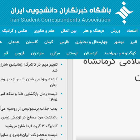
اقتصاد
ورزش
فرهنگ و هنر
بین الملل
علم و فناوری
عکس و گرافیک
البرز
بوشهر
چهارمحال و بختیاری
فارس
گیلان
گلستان
همدان
ه
کهگیلویه و بویراحمد
کردستان
لرستان
مرکزی
مازندران
قزوین
قم
گزیده اخبار
تغییر مهم در کالابرگ؛ زمانبندی‌ شارژ
شد
کشته و زخمی شدن ۹ سرب
لبنان
۱۴۰۵
بمب جذاب پرسپولیس از روسیه می‌آ
بازداشت مرد مسلح در نزدیکی زمین 
کالابرگ ۳ گروه فردا شارژ می‌شود