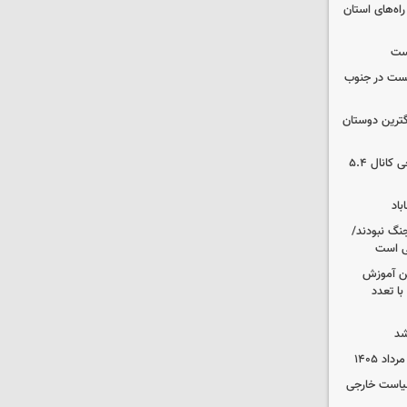
راه‌های استان
یست
از صهیونیست در جنوب
گترین دوستان
بورس رشد کرد/ شکستن رکورد تاریخی کانال ۵.۴
باد
نگ نبودند/
لی است
ین آموزش
ا تعدد
شد
سیاست خارجی