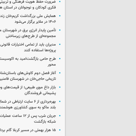
ضرورت حفظ هویت فرهنگی و تربیتی
فکری کودکان و نوجوانان در استان ه
همایش ملی بزرگداشت کریم‌خان زند
۱۴۰۶ در ملایر برگزار می‌شود
تأمین پایدار انرژی برق در شهرستان ملا
مجموعه‌ای از طرح‌های زیرساختی
مدیران باید از تمامی اختیارات قانونی
پروژه‌ها استفاده کنند
طرح حامی بازگشت‌امید به اکوسیست
محور
آغاز فصل دوم کاوش‌های باستان‌شن
تاریخی حاجی‌خان در شهرستان فامنی
بازار داغ موی طبیعی؛ از قیمت‌های وس
پشیمانی فروشندگان
بهره‌برداری از ۶ سایت ارتباطی د
بلند ماکو به سوی کشاورزی هوشمند
جریان شرب پس از ۱۲ ساعت 
شبکه بازگشت
۱۵ هزار بهمئی در مسیر کربلا گام برداشتند