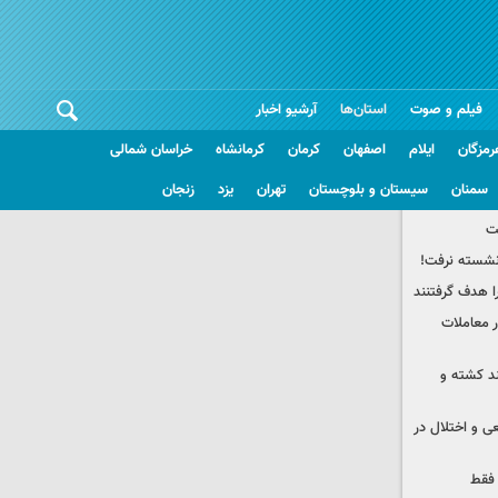
فیلم و صوت
استان‌ها
آرشیو اخبار
رمزگان
ایلام
اصفهان
کرمان
کرمانشاه
خراسان شمالی
سمنان
سیستان و بلوچستان
تهران
یزد
زنجان
ت
 نشسته نرفت!
ا هدف گرفتنند
در معاملات
چند کشته و
ی و اختلال در
 فقط