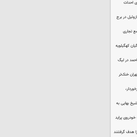
انی برای احداث
 ۳۰۰۰ لیتری گازوئیل در برج
ع تجاری
یان کهگیلویه
احمد در لیگ
هران خنک‌تر
وردار،
یخ بهایی به
خودروی پراید
ا هدف گرفتنند