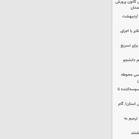
 کانون پرورش
مدان
 اردیبهشت
یر با اجرای
 برای تسریع
م دانشجو
اسی محوطه
ن
وسه‌کننده تا
ر شمال استان/ گام
عملیات ترمیم به