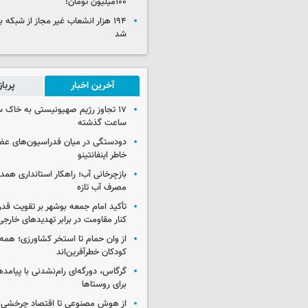
۱۰۰میلیون تومان!
۱۹۴ هزار انشعاب غیر مجاز از شبکه 
شد
آخرین اخبار
پربا
ساعت گذشته
دودستگی در میان فدراسیون‌های عضو
خاطر اینفانتینو
بازچرخانی آب؛ راهکار استانداری هم
مصرف آب تازه
تأکید امام جمعه بوشهر بر تقویت قد
کنار مقاومت در برابر تهدیدهای خارجی
از وان حمام تا استخر کشاورزی؛ همه 
کودکان خطرآفرین‌اند
گرگاس، دورگه‌ای رام‌نشدنی با پیامد
برای روستاها
از هوش مصنوعی تا اقتصاد چرخشی؛ 