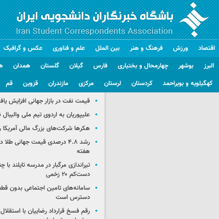
اقتصاد
ورزش
فرهنگ و هنر
بین الملل
علم و فناوری
عکس و گرافیک
البرز
بوشهر
چهارمحال و بختیاری
فارس
گیلان
گلستان
همدان
ه
کهگیلویه و بویراحمد
کردستان
لرستان
مرکزی
مازندران
قزوین
قم
گزیده اخبار
قیمت نفت در بازار جهانی افزایش یاف
علیپوریان به اردوی تیم ملی والیبال
هکرها شرکت‌های بزرگ مالی آمریکا ر
رشد ۴.۸ درصدی قیمت جهانی طلا 
هفته
تیراندازی مرگبار در مدرسه‌ تایلند با 
دست‌کم ۲۰ زخمی
سامانه‌های تامین اجتماعی بدون قطع
دسترس است
رقم فسخ قرارداد رضاییان با استقلال