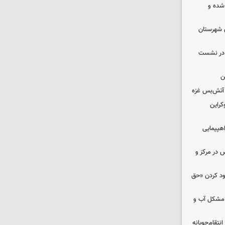
شده و
 شهرستان
گ در نشست
ن
کراین
اهپیمایی
ض در مرکز و
دود کردن «حق
 مشکل آب و
تقام‌جویانه