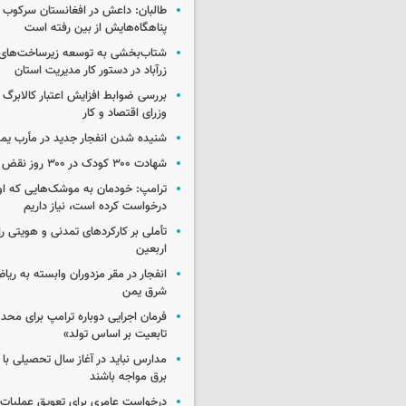
طالبان: داعش در افغانستان سرکوب 
پناهگاه‌هایش از بین رفته است
شتاب‌بخشی به توسعه زیرساخت‌های
زرآباد در دستور کار مدیریت استان
بررسی ضوابط افزایش اعتبار کالابر
وزرای اقتصاد و کار
شنیده شدن انفجار جدید در مأرب یم
شهادت ۳۰۰ کودک در ۳۰۰ روز نقض آتش‌بس غزه
ترامپ: خودمان به موشک‌هایی که او
درخواست کرده است، نیاز داریم
تأملی بر کارکردهای تمدنی و هویتی ر
اربعین
انفجار در مقر مزدوران وابسته به ریا
شرق یمن
فرمان اجرایی دوباره ترامپ برای مح
تابعیت بر اساس تولد»
مدارس نباید در آغاز سال تحصیلی با
برق مواجه باشند
درخواست عامری برای تعویق عملیات ان