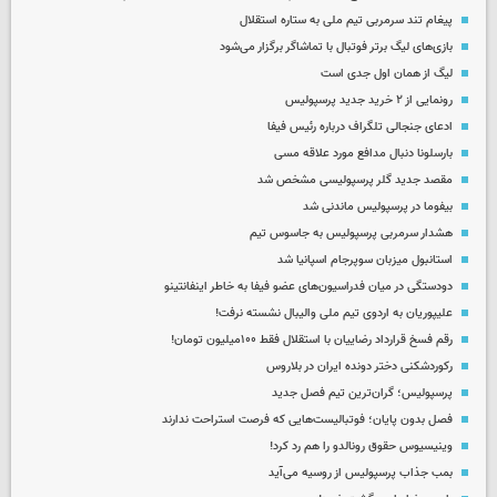
پیغام تند سرمربی تیم ملی به ستاره استقلال
بازی‌های لیگ برتر فوتبال با تماشاگر برگزار می‌شود
لیگ از همان اول جدی است
رونمایی از ۲ خرید جدید پرسپولیس
ادعای جنجالی تلگراف درباره رئیس فیفا
بارسلونا دنبال مدافع مورد علاقه مسی
مقصد جدید گلر پرسپولیسی مشخص شد
بیفوما در پرسپولیس ماندنی شد
هشدار سرمربی پرسپولیس به جاسوس تیم
استانبول میزبان سوپرجام اسپانیا شد
دودستگی در میان فدراسیون‌های عضو فیفا به خاطر اینفانتینو
علیپوریان به اردوی تیم ملی والیبال نشسته نرفت!
رقم فسخ قرارداد رضاییان با استقلال فقط ۱۰۰میلیون تومان!
رکوردشکنی دختر دونده ایران در بلاروس
پرسپولیس؛ گران‌ترین تیم فصل جدید
فصل بدون پایان؛ فوتبالیست‌هایی که فرصت استراحت ندارند
وینیسیوس حقوق رونالدو را هم رد کرد!
بمب جذاب پرسپولیس از روسیه می‌آید