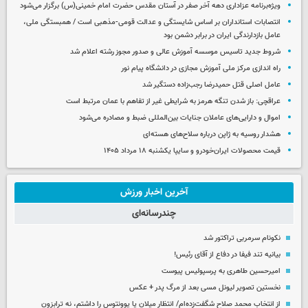
ویژه‌برنامه عزاداری دهه آخر صفر در آستان مقدس حضرت امام خمینی(س) برگزار می‌شود
انتصابات استانداران بر اساس شایستگی و عدالت قومی-مذهبی است / همبستگی ملی،
عامل بازدارندگی ایران در برابر دشمن بود
شروط جدید تاسیس موسسه آموزش عالی و صدور مجوز رشته اعلام شد
راه اندازی مرکز ملی آموزش مجازی در دانشگاه پیام نور
عامل اصلی قتل حمیدرضا رجب‌زاده دستگیر شد
عراقچی: باز شدن تنگه هرمز به شرایطی غیر از تفاهم با عمان مرتبط است
اموال و دارایی‌های عاملان جنایات بین‌المللی ضبط و مصادره می‌شود
هشدار روسیه به ژاپن درباره سلاح‌های هسته‌ای
قیمت محصولات ایران‌خودرو و سایپا یکشنبه ۱۸ مرداد ۱۴۰۵
آخرین اخبار ورزش
چندرسانه‌ای
نکونام سرمربی تراکتور شد
بیانیه تند فیفا در دفاع از آقای رئیس!
امیرحسین طاهری به پرسپولیس پیوست
نخستین تصویر لیونل مسی بعد از مرگ پدر + عکس
از انتخاب محمد صلاح شگفت‌زده‌ام/ انتظار میلان یا یوونتوس را داشتم، نه ترابزون