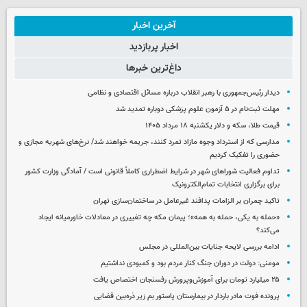
آخرین اخبار
اخبار پربازدید
داغ‌ترین خبرها
دیدار رئیس‌جمهوری با رهبر انقلاب درباره مسائل اقتصادی و نظامی
مهلت ثبت‌نام در ۵ آزمون علوم پزشکی دوباره تمدید شد
قیمت طلا، سکه و دلار یکشنبه ۱۸ مرداد ۱۴۰۵
مدارسی که از استرداد وجوه مازاد تمرد کنند، جریمه خواهند شد/ نرخ‌های شهریه مجازی و
حضوری را تفکیک کردیم
تداوم فعالیت شوراهای شهر در شرایط اضطراری کاملاً قانونی است / آمادگی وزارت کشور
برای برگزاری انتخابات تمام‌الکترونیک
تاکید چمران بر الزامات پدافند غیرعامل در ساختمان‌سازی تهران
«حمله به یکی، حمله به همه»؛ پیمان مکه چه تغییری در معادلات خاورمیانه ایجاد
می‌کند؟
ادامه بررسی لایحه جنایات بین‌المللی در مجلس
مومنی: دولت در دوران جنگ کنار مردم بود و کمبودی نداشتیم
۲۵ میلیارد تومان برای آموزش‌وپرورش رفسنجان اختصاص یافت
پرونده فوت مادر باردار در بیمارستان پاستور بم زیر ذره‌بین قضایی