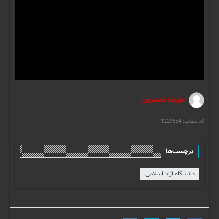
علیرضا غضنفریان
کد مطلب:
1229554
برچسب‌ها
دانشگاه آزاد اسلامی