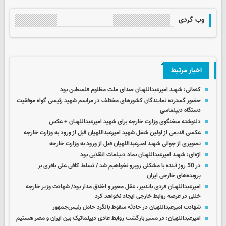
وب گردی
اخبار مرتبط
کنعانی: شهید امیرعبداللهیان صدای ملت مظلوم فلسطین بود
حضور گسترده نمایندگان کشورهای مختلف در مراسم شهید رئیسی گواه موفقیت
دستگاه دیپلماسی
دلنوشته سخنگوی وزارت خارجه برای شهید امیرعبداللهیان + عکس
عکسی قدیمی از اولین شغل شهید امیرعبداللهیان قبل از ورود به وزارت خارجه
تصویری از جوانی شهید امیرعبداللهیان قبل از ورود به وزارت خارجه
اژه‌ای: شهید امیرعبداللهیان نماد دیپلمات انقلابی بود
در 50 روز آینده با مشکلی روبرو نخواهیم شد / تسلط کافی علی باقری بر
پرونده‌های خارجی ایران
امیرعبداللهیان فردی باتدبیر، عقل محور و اخلاق مدار بود/ شهادت وزیر خارجه
خللی در عرصه روابط خارجی ایجاد نخواهد کرد
شهادت امیرعبداللهیان در حادثه سقوط بالگرد حامل رئیس‌جمهور
امیرعبداللهیان: در مسیر بازگشت روابط عادی دیپلماتیک بین ایران و مصر هستیم