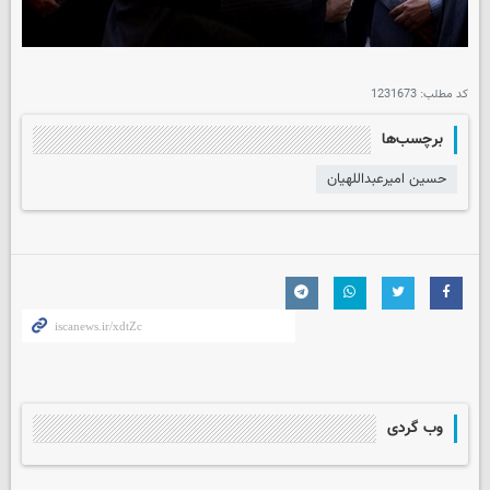
کد مطلب:
1231673
برچسب‌ها
حسین امیرعبداللهیان
وب گردی