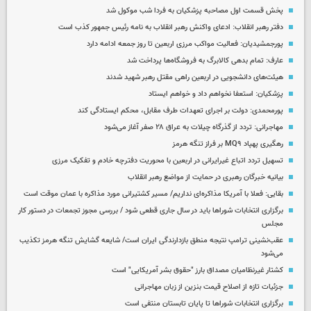
پخش قسمت اول مصاحبه پزشکیان به فردا شب موکول شد
دفتر رهبر انقلاب: ادعای واکنش رهبر انقلاب به نامه رئیس جمهور کذب است
پورجمشیدیان: فعالیت مواکب مرزی اربعین تا روز جمعه ادامه دارد
عارف: تمام بدهی کالابرگ به فروشگاه‌ها پرداخت شد
هیئت‌های دانشجویی در اربعین راهی مقتل رهبر شهید شدند
پزشکیان: استعفا نخواهم داد و خواهم ایستاد
پورمحمدی: دولت بر اجرای تعهدات طرف مقابل، محکم ایستادگی کند
مهاجرانی: تردد از گذرگاه چیلات به عراق ۲۸ صفر آغاز می‌شود
رهگیری پهپاد MQ۹ بر فراز تنگه هرمز
تسهیل تردد اتباع غیرایرانی در اربعین با محوریت دفترچه خادم و تفکیک مرزی
بیانیه خبرگان رهبری در حمایت از مواضع رهبر انقلاب
بقایی: فعلا با آمریکا مذاکره‌ای نداریم/ مسیر کشتیرانی مورد مذاکره با عمان موقت است
برگزاری انتخابات شوراها باید در سال جاری قطعی شود / بررسی مجوز تجمعات در دستور کار
مجلس
عقب‌نشینی ترامپ نتیجه منطق بازدارندگی ایران است/ شایعه گشایش تنگه هرمز تکذیب
می‌شود
کشتار غیرنظامیان مصداق بارز "حقوق بشر آمریکایی" است
جزئیات تازه از اصلاح قیمت بنزین از زبان مهاجرانی
برگزاری انتخابات شوراها تا پایان تابستان منتفی است