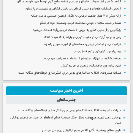
کشف ۵ هزار لیتر سوخت قاچاق و چندین قبضه سلاح گرم توسط مرزبانان هرمزگان
ارزیابی خسارات طوفان و تنش گرمایی در بخش کشاورزی شهرستان پارسیان
ارائه بیش از ۷ هزار خدمت درمانی به زائران اربعین حسینی در مرز چذابه
هشدار جدید سازمان جهانی بهداشت درباره وضعیت ابولا در کنگو
بزرگترین باغ مدرن کشور به ارزش ۷ همت در پارس‌آباد احداث می‌شود
رهن و اجاره آپارتمان در جنوب تهران چهارشنبه ۱۴ مرداد ۱۴۰۵
کیشوندان در اجتماع اربعین، حماسه‌ای از شور حسینی رقم زدند
پرسپولیس؛ گران‌ترین تیم فصل جدید
بدرقه باشکوه ایران‌نژاد، جلوه‌ای از اعتماد و همراهی مردم بود
آیین پیاده‌روی جاماندگان اربعین در جزیره کیش
میراث مشروطه، اتکا به ساختارهای بومی برای خنثی‌سازی توطئه‌های بیگانه است
آخرین اخبار سیاست
چندرسانه‌ای
میراث مشروطه، اتکا به ساختارهای بومی برای خنثی‌سازی توطئه‌های بیگانه است
روحانی: رهبر شهید هیچ‌وقت دنبال جنگ نبودند/ تمام ادعاهای ترامپ، حرف‌های توخالی
است
طرح اصلاح بیمه رانندگان تاکسی‌های اینترنتی روی میز مجلس