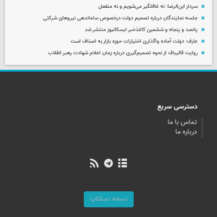
سردار ابن‌الرضا: نه غافلگیر می‌شویم و نه منفعل
جلسه نمایندگان درباره تصمیم دولت درخصوص ساماندهی نیروهای شرکتی
پانصد و پنجاه و ششمین کاغذخبر ایسکانیوز منتشر شد
عارف: دولت آماده واگذاری اختیارات حوزه بازار به اصناف است
روایت قالیباف از نحوه تصمیم‌گیری درباره زمان اعلام شهادت رهبر انقلاب
دسترسی سریع
تماس با ما
درباره ما
نسخه دسکتاپ