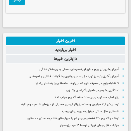
ارسال
آخرین اخبار
اخبار پربازدید
داغ‌ترین خبرها
آموزش شیرینی پزی / طرز تهیه سوهان عسلی بدون شکر خانگی
آموزش آشپزی / طرز تهیه دال عدس بوشهری با گوشت قلقلی و تمرهندی
۷ اشتباه رایج در مصرف دارو که می‌تواند سلامتتان را به خطر بیندازد
دستگیری شوهر در ماجرای گم‌شدن یک زن
بازار اجاره مسکن در بن‌بست؛ سقف‌گذاری جواب نداد
تردد بیش از ۲ میلیون و ۱۰۰ هزار زائر اربعین حسینی از مرزهای شلمچه و چذابه
نخستین هتل سنتی دزفول به بهره برداری رسید
توقف واگذاری ۱۲۰ قطعه زمین در شهرک بهارستان قشم به دستور دادستان
جزئیات قتل جوان تهرانی توسط ۳ مرد پژو سوار