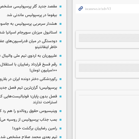
مقصد جدید گلر پرسپولیسی مشخص
بیفوما در پرسپولیس ماندنی شد
هشدار سرمربی پرسپولیس به جاسو
استانبول میزبان سوپرجام اسپانیا شد
دودستگی در میان فدراسیون‌های عضو
خاطر اینفانتینو
علیپوریان به اردوی تیم ملی والیبال
رقم فسخ قرارداد رضاییان با استقلال
۱۰۰میلیون تومان!
رکوردشکنی دختر دونده ایران در بلار
پرسپولیس؛ گران‌ترین تیم فصل جدید
فصل بدون پایان؛ فوتبالیست‌هایی 
استراحت ندارند
وینیسیوس حقوق رونالدو را هم رد کر
بمب جذاب پرسپولیس از روسیه می‌آ
رامین رضاییان برگشت خورد!
تیم بعدی محمد صلاح مشخص شد