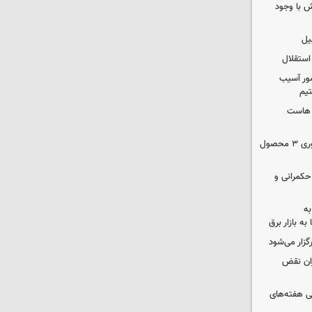
 با وجود
یل
استقلال
ور آسیب
تیم
ک هاست
دستور سازمان غذا و دارو برای جمع‌آوری ۳ محصول
 حکمرانی و
به
به بازار برق
رگزار می‌شود
ران نقض
 هفته‌های