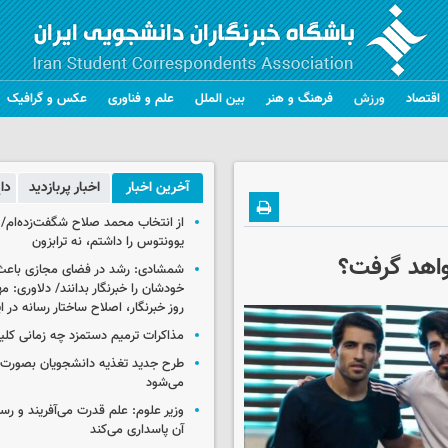
اقتصاد
ورزش
فرهنگ و هنر
بین الملل
علم و فناوری
عکس و گرافیک
آخرین اخبار
اخبار پربازدید
دا
از انتخاب محمد صلاح شگفت‌زده‌ام/ ان
یوونتوس را داشتم، نه ترابزون
واهد گرفت؟
شمشادی: رشد در فضای مجازی باعث
خودشان را خبرنگار بدانند/ دلاوری: م
روز خبرنگار، اصلاح ساختار رسانه در 
مذاکرات ترمیم دستمزد چه زمانی کلی
طرح جدید تغذیه دانشجویان بصورت مر
می‌شود
وزیر علوم: علم قدرت می‌آفریند و رس
آن پاسداری می‌کند