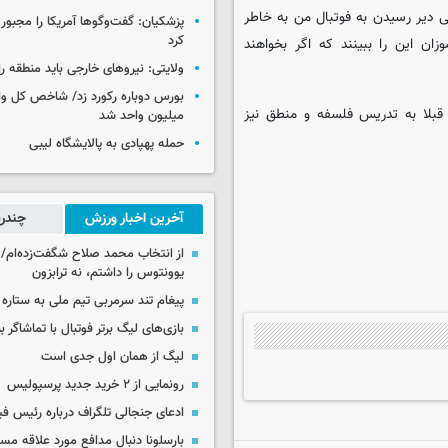
دیر رسیدن به فوتبال من به ‌خاطر
پزشکیان: گفت‌وگوها آمریکا را مجبور
کرد
ان این را ببینند که اگر بخواهند
ولایتی: نیروهای خارجی باید منطقه را
قبلا به تدریس فلسفه و منطق نیز
میلیون واحد شد
حمله پهپادی به پالایشگاه لیبی
آخرین اخبار ورزش
چندرس
از انتخاب محمد صلاح شگفت‌زده‌ام/ ان
یوونتوس را داشتم، نه ترابزون
پیغام تند سرمربی تیم ملی به ستاره 
بازی‌های لیگ برتر فوتبال با تماشاگر ب
لیگ از همان اول جدی است
رونمایی از ۲ خرید جدید پرسپولیس
ادعای جنجالی تلگراف درباره رئیس فی
بارسلونا دنبال مدافع مورد علاقه مس