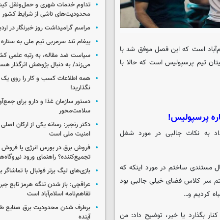
تداوم خدمات شهری و حمل‌ونقل کیش
محدودیت‌های ناشی از شرایط کشور
مراسم گرامیداشت روز خبرنگار در اردب
پیغام تند سرمربی تیم ملی به ستاره 
رم‌آباد است که این فصل موفق شد با
سیاست ضد مقاله، به رتبه علمی کش
پیتان تیم پرسپولیس است که حالا با
می‌زند/ به دنبال پژوهش اثرگذار هس
همه اطلاعات کسب‌ و کار را روی ی
نگذارید!
سلامت‌محور
ره پرسپولیس!
دکتر رنجبر: رسانه یکی از ارکان اصلی
اد به نکات جالبی در مورد شغل
امنیت ملی است
فروش برق در بورس انرژی یا فروش 
تجمیع‌کننده؟ راهنمای ورود نیروگاه‌ها 
ل مستندی ساختم در مورد اینکه که
بازی‌های لیگ برتر فوتبال با تماشاگر ب
‌رفتم سر کلاس فضای خیلی جالبی بود
عراقچی: باز شدن تنگه هرمز تابع جب
باه کردیم و…
تفاهم‌نامه اسلام‌آباد است
برطرف شدن محدودیت‌ برق صنایع طی
نار بگذارد یا خیر، توضیح داد: من
آینده