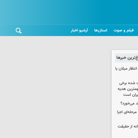
فیلم و صوت
استان‌ها
آرشیو اخبار
غ‌ترین خبرها
تظار میلان یا
 شده برخی
همترین هدیه‌
ایران است
د می‌خورد؟
حله‌ای اجرا
انه از حقیقت