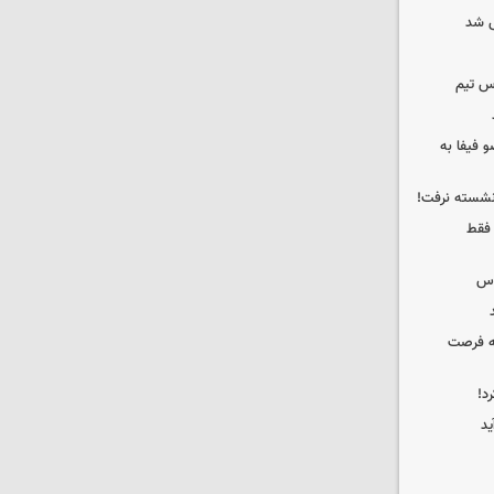
 شد
س تیم
 فیفا به
 نشسته نرفت!
 فقط
وس
که فرصت
د!
ید