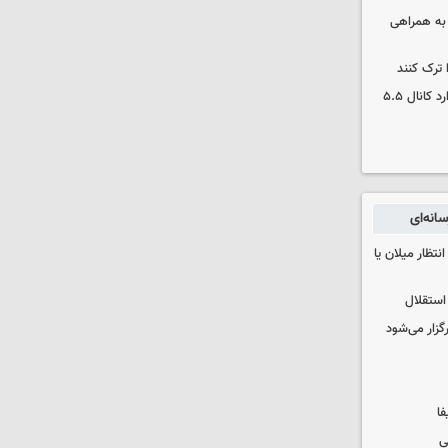
 به همراهی
 ترک کنند
بورس دوباره رکورد زد/ شاخص کل وارد کانال ۵.۵
انه‌ای
تظار میلان یا
استقلال
رگزار می‌شود
فا
ی