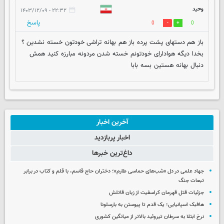
وحید
۲۲:۳۲ - ۱۴۰۳/۱۲/۰۹
پاسخ
0
0
باز هم دستهای پشت پرده باز هم بهانه تراشی خودتون خسته نشدین ؟
بخدا دیگه هوادارای خودتونم خسته شدن مردونه مبارزه کنید همش
دنبال بهانه هستین بسه بابا
آخرین اخبار
اخبار پربازدید
داغ‌ترین خبرها
جهاد علمی در دل «شب‌های حماسی طارم»؛ دختران حاج قاسم، با قلم و کتاب در برابر
تبعات جنگ
جزئیات قتل قهرمان کراسفیت از زبان قاتلش
هافبک اسپانیایی؛ یک قدم تا پیوستن به بارسلونا
نرخ ابتلا به سرطان تیروئید بالاتر از میانگین کشوری