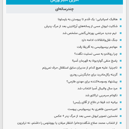
آخرین اخبار ورزش
چندرسانه‌ای
هافبک اسپانیایی؛ یک قدم تا پیوستن به بارسلونا
شکایت لیونل مسی از رسانه‌های آرژانتینی بعد از مرگ پدرش
تیم جدید مرتضی پورعلی‌گنجی مشخص شد
جنگ نقل‌وانتقالات ادامه دارد
مهاجم پرسپولیسی به آفریقا رفت
چرا رونالدو به مسی تسلیت نگفت؟
پاسخ منفی گواردیولا به قهرمان آسیا!
تاجرنیا: علیه هیچ کدام از مدیران سابق استقلال حرف نمی‌زنم
گزینه رئال‌مادرید برای جایگزینی رودری
پیشنهاد وسوسه‌کننده برای مهدی طارمی؟
مرد سال والیبال آسیا انتخاب شد
نکونام سرمربی تراکتور شد
بیانیه تند فیفا در دفاع از آقای رئیس!
امیرحسین طاهری به پرسپولیس پیوست
نخستین تصویر لیونل مسی بعد از مرگ پدر + عکس
از انتخاب محمد صلاح شگفت‌زده‌ام/ انتظار میلان یا یوونتوس را داشتم، نه ترابزون