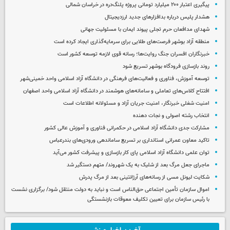
پیگیری اعتبار ۲۰۰ میلیارد تومانی پروژه پلنگ‌دره در خراسان شمالی
هشدار پلیس درباره بدافزارهای جدید ارزدیجیتال
شهدای مدافعان حرم تجلی پیوند ایمان با مسئولیت جهانی
منطقه آزاد بوشهر فرصت‌های طلایی برای سرمایه‌گذاری ایجاد کرده است
خبرنگاران افسران جنگ روایت‌ها؛ رسانه قوی لازمه توسعه کشور است
روند بازسازی فرودگاه بوشهر تسریع شود
توسعه آموزش، فناوری و فعالیت‌های فرهنگی در دانشگاه آزاد اسلامی واحد خمینی‌شهر
افتتاح کلاس‌های تعاملی و سامانه‌های هوشمند در دانشگاه آزاد اسلامی واحد اصفهان
امنیت شغلی خبرنگار، امنیت جریان آزاد و مسئولانه اطلاعات است
انتخاب رشته اصولی و نجات دهنده
مشارکت جدی دانشگاه آزاد اسلامی در حکمرانی فناوری و آموزش عالی کشور
تاکید معاون عمرانی استانداری بر تسریع ساماندهی ورودی‌های بندرعباس
توان علمی دانشگاه آزاد اسلامی پای کار بازسازی و پیشرفت کشور می‌آید
ماجرای جعل مرگ بعد از شلیک به یک شهروند/ متهم دستگیر شد
شکایت لیونل مسی از رسانه‌های آرژانتینی بعد از مرگ پدرش
اموال سازمان تأمین اجتماعی حق‌الناس است و نباید به دولت منتقل شود/ برگزاری نشست
با رئیس سازمان برای تعیین تکلیف معوقات بازنشستگی