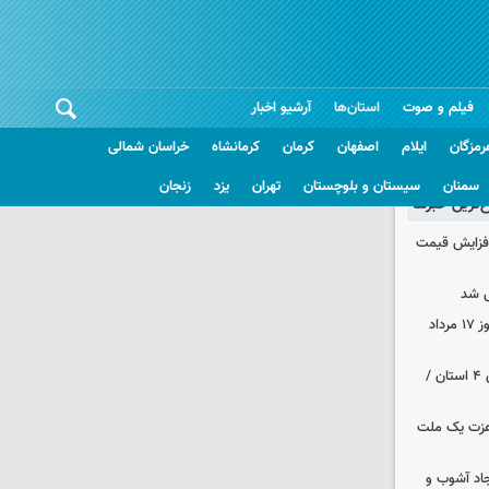
فیلم و صوت
استان‌ها
آرشیو اخبار
رمزگان
ایلام
اصفهان
کرمان
کرمانشاه
خراسان شمالی
سمنان
سیستان و بلوچستان
تهران
یزد
زنجان
غ‌ترین خبرها
افزایش قیمت
 شد
قیمت زمان بازگشایی طلا و سکه امروز ۱۷ مرداد
هواشناسی ایران | هشدار نارنجی برای ۴ استان /
 عزت یک ملت
جاد آشوب و