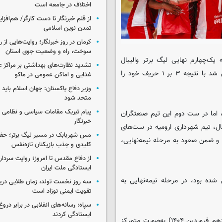
اختلاف در جامعه است
از قلم خبرنگار تا دست کارگر/ هم‌افز
تمدن نوین اسلامی
کرمان در روز خبرنگار؛ روایت‌هایی از 
سوخت، راه و وضعیت جوی استان
یک‌چهارم نهایی لیگ برتر والیبال
تشدید نظارت‌های بهداشتی بر مراکز 
مردان، در خانه والیبال تهران برگزار شد و تیم شهرداری ارومیه موفق شد با نتیجه ۳ بر ۱ حریف خود را
غذایی و اماکن عمومی در ماکو
وزیر دفاع پاکستان: جهان اسلام باید در
متحد شود
پیام تبریک مقامات سیاسی و نظامی 
در ست اول با نتیجه ۲۵ بر ۲۳ پیروز شدند، اما در ست دوم این تیم صنعتگران
خبرنگار
کشاند. با این حال، تیم شهرداری ارومیه در ست‌های
مس شهربابک در مسیر لیگ برتر؛ حفظ
 حریف خود را شکست داد و ضمن صعود به مرحله نیمه‌نهایی،
کلیدی و جذب بازیکنان تازه‌نفس
از دفاع مقدس تا امروز؛ روایت سردار 
ایستادگی ملت ایران
ین مرحله مقدماتی شده بود، در مرحله نیمه‌نهایی به
سه روز نخست تولد، زمان طلایی دریا
تقویت ایمنی نوزاد است
سپاه: رسانه‌های انقلابی در برابر درو
ایستادگی کردند
این مرحله در روزهای جمعه، یکشنبه و سه‌شنبه (هشتم، دهم و دوازدهم فروردین ۱۴۰۴) به‌صورت متمرکز