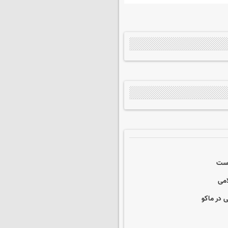
است
امی
 در ماکو