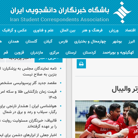
اقتصاد
ورزش
فرهنگ و هنر
بین الملل
علم و فناوری
عکس و گرافیک
البرز
بوشهر
چهارمحال و بختیاری
فارس
گیلان
گلستان
همدان
ه
کهگیلویه و بویراحمد
کردستان
لرستان
مرکزی
مازندران
قزوین
قم
آخرین اخبار
اخبار پربازدید
دا
نامه نمایندگان مجلس به پزشکیان: 
بنزین به صلاح نیست
مقصد جدید گلر پرسپولیسی مشخص
 والیبال
۱۴۰۵
رگبار، سیلاب و رعد و برق در شمال
قالیباف: خبرنگاران مسئولیت روایت
را بر عهده گرفته‌اند
اخبار جعلی از ابزارهای دشمن برای ای