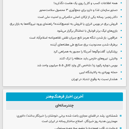
همه اطلاعات کسب‌ و کار را روی یک هاست نگذارید!
دستور سازمان غذا و دارو برای جمع‌آوری ۳ محصول سلامت‌محور
دکتر رنجبر: رسانه یکی از ارکان اصلی حکمرانی و امنیت ملی است
فروش برق در بورس انرژی یا فروش به تجمیع‌کننده؟ راهنمای ورود نیروگاه‌ها به بازار برق
بازی‌های لیگ برتر فوتبال با تماشاگر برگزار می‌شود
عراقچی: باز شدن تنگه هرمز تابع جبران نقض تفاهم‌نامه اسلام‌آباد است
برطرف شدن محدودیت‌ برق صنایع طی هفته‌های آینده
پزشکیان: گفت‌وگوها آمریکا را مجبور به همراهی کرد
ولایتی: نیروهای خارجی باید منطقه را ترک کنند
بورس دوباره رکورد زد/ شاخص کل وارد کانال ۵.۵ میلیون واحد شد
حمله پهپادی به پالایشگاه لیبی
هشدار نسبت به وقوع تندباد در تهران
آخرین اخبار فرهنگ‌وهنر
چندرسانه‌ای
شمشادی: رشد در فضای مجازی باعث شده برخی خودشان را خبرنگار بدانند/ دلاوری:
مهمترین هدیه‌ روز خبرنگار، اصلاح ساختار رسانه در ایران است
«روایت در قاب عمودی» با حضور سه چهره سینمایی