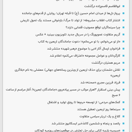
ابوالقاسم قاسم‌زاده درگذشت
پرواز دل‌ها از میدان امام حسین (ع) تا قبله تهران؛ روایتی از قدم‌های جامانده
انتشار کتاب انقلاب مشروطه؛ از تولد تا مرگ/ بازخوانی مستند یک تحول تاریخی
چرا سینماگران توقع مصونیت قضایی دارند؟
گریم متفاوت عموپورنگ را در سریال جدید تلویزیون ببینید + عکس
«از تو می‌خوانم، با تو می‌مانم»؛ دعوت جاماندگان اربعین به کتاب
فراخوان ارسال آثار ادبی با موضوع «رهبر شهید» منتشر شد
کارگردانان و عوامل مجموعه «اعتراف می‌کنم» اعلام شد
مریم همتیان درگذشت
تلاش دشمنان برای حذف اربعین از ویترین رسانه‌های جهانی/ معضلی به نام «بلاگری
اربعین»
فرزاد فرزین مجری «صحنه» شد
پیش بینی استقرار ۳هزار موکب در مسیر پیاده‌روی «جاماندگان ابعین»/ آغاز مراسم از ساعت
۶ صبح
کمک‌های مردمی؛ از توسعه حرم‌ها تا رونق تولید و اشتغال
سینماها روز اربعین تعطیل هستند
کلاغ و یک تریلر سیاسی متفاوت
پانصد و پنجاه و ششمین کاغذخبر ایسکانیوز منتشر شد
«سرسره بازی» کتابی برای حل تعارض در موقعیت‌های روزمره کودکان