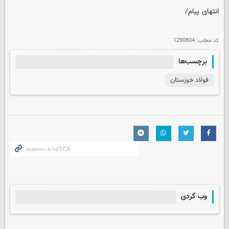
انتهای پیام/
کد مطلب:
1290804
برچسب‌ها
فولاد خوزستان
وب گردی