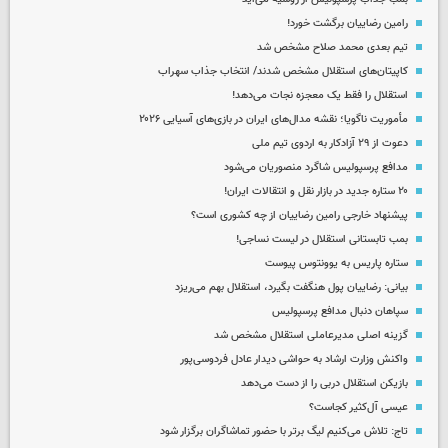
رامین رضاییان برگشت خورد!
تیم بعدی محمد صلاح مشخص شد
کاپیتان‌های استقلال مشخص شدند/ انتخاب جذاب سهراب
استقلال را فقط یک معجزه نجات می‌دهد!
مأموریت ناگویا؛ نقشه مدال‌های ایران در بازی‌های آسیایی ۲۰۲۶
دعوت از ۲۹ آزادکار به اردوی تیم ملی
مدافع پرسپولیس شاگرد منصوریان می‌شود
۲۰ ستاره جدید در بازار نقل و انتقالات ایران!
پیشنهاد خارجی رامین رضاییان از چه کشوری است؟
بمب تابستانی استقلال در لیست نساجی!
ستاره پاریس به یوونتوس پیوست
بیانی: رضاییان پول هنگفت بگیرد، استقلال بهم می‌ریزد
سپاهان دنبال مدافع پرسپولیس
گزینه اصلی مدیرعاملی استقلال مشخص شد
واکنش وزارت ارشاد به حواشی دیدار عادل فردوسی‌پور
بازیکن استقلال دربی را از دست می‌دهد
عیسی آل‌کثیر کجاست؟
تاج: تلاش می‌کنیم لیگ برتر با حضور تماشاگران برگزار شود