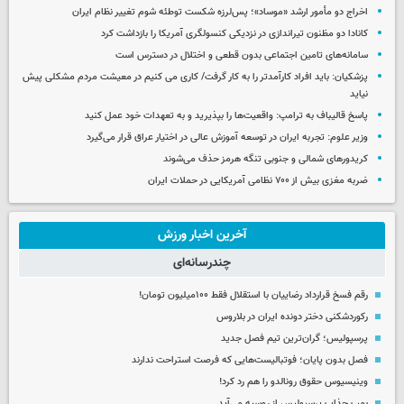
اخراج دو مأمور ارشد «موساد»؛ پس‌لرزه شکست توطئه شوم تغییر نظام ایران
کانادا دو مظنون تیراندازی در نزدیکی کنسولگری آمریکا را بازداشت کرد
سامانه‌های تامین اجتماعی بدون قطعی و اختلال در دسترس است
پزشکیان: باید افراد کارآمدتر را به کار گرفت/ کاری می کنیم در معیشت مردم مشکلی پیش
نیاید
پاسخ قالیباف به ترامپ: واقعیت‌ها را بپذیرید و به تعهدات خود عمل کنید
وزیر علوم: تجربه ایران در توسعه آموزش عالی در اختیار عراق قرار می‌گیرد
کریدورهای شمالی و جنوبی تنگه هرمز حذف می‌شوند
ضربه مغزی بیش از ۷۰۰ نظامی آمریکایی در حملات ایران
آخرین اخبار ورزش
چندرسانه‌ای
رقم فسخ قرارداد رضاییان با استقلال فقط ۱۰۰میلیون تومان!
رکوردشکنی دختر دونده ایران در بلاروس
پرسپولیس؛ گران‌ترین تیم فصل جدید
فصل بدون پایان؛ فوتبالیست‌هایی که فرصت استراحت ندارند
وینیسیوس حقوق رونالدو را هم رد کرد!
بمب جذاب پرسپولیس از روسیه می‌آید