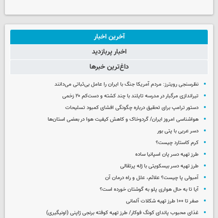
آخرین اخبار
اخبار پربازدید
داغ‌ترین خبرها
نظرسنجی رویترز: مردم آمریکا جنگ با ایران را عامل بی‌ثباتی می‌دانند
تیراندازی مرگبار در مدرسه‌ تایلند با چند کشته و دست‌کم ۲۰ زخمی
دستور ترامپ برای تحقیق درباره چگونگی افشای کمبود تسلیحات
هواشناسی امروز ایران/ گردوخاک و کاهش کیفیت هوا در بعضی استان‌ها
دسر عربی با پتی بور
کرم کاستارد چیست؟
طرز تهیه دسر پان اسپانیا ساده
طرز تهیه دسر بیسکویتی با ژله پرتقالی
آمبولی پا چیست؟ علائم، علل و راه درمان آن
آیا تا به حال هواری پلو به گوشتان خورده است؟
صفر تا ۱۰۰ طرز تهیه شکلات آلمانی
غذای محبوب پاندای کونگ فوکار/ طرز تهیه کوفته برنجی ژاپنی (اونیگیری)