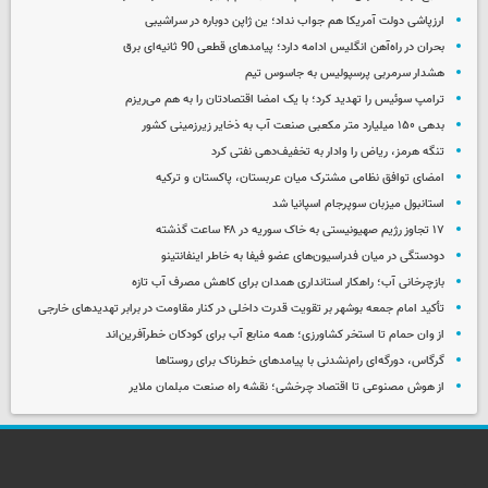
ارزپاشی دولت آمریکا هم جواب نداد؛ ین ژاپن دوباره در سراشیبی
بحران در راه‌آهن انگلیس ادامه دارد؛ پیامدهای قطعی 90 ثانیه‌ای برق
هشدار سرمربی پرسپولیس به جاسوس تیم
ترامپ سوئیس را تهدید کرد؛ با یک امضا اقتصادتان را به هم می‌ریزم
بدهی ۱۵۰ میلیارد متر مکعبی صنعت آب به ذخایر زیرزمینی کشور
تنگه هرمز، ریاض را وادار به تخفیف‌دهی نفتی کرد
امضای توافق نظامی مشترک میان عربستان، پاکستان و ترکیه
استانبول میزبان سوپرجام اسپانیا شد
۱۷ تجاوز رژیم صهیونیستی به خاک سوریه در ۴۸ ساعت گذشته
دودستگی در میان فدراسیون‌های عضو فیفا به خاطر اینفانتینو
بازچرخانی آب؛ راهکار استانداری همدان برای کاهش مصرف آب تازه
تأکید امام جمعه بوشهر بر تقویت قدرت داخلی در کنار مقاومت در برابر تهدیدهای خارجی
از وان حمام تا استخر کشاورزی؛ همه منابع آب برای کودکان خطرآفرین‌اند
گرگاس، دورگه‌ای رام‌نشدنی با پیامدهای خطرناک برای روستاها
از هوش مصنوعی تا اقتصاد چرخشی؛ نقشه راه صنعت مبلمان ملایر