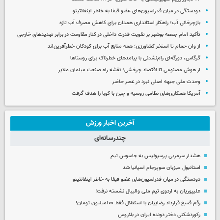
دودستگی در میان فدراسیون‌های عضو فیفا به خاطر اینفانتینو
بازچرخانی آب؛ راهکار استانداری همدان برای کاهش مصرف آب تازه
تأکید امام جمعه بوشهر بر تقویت قدرت داخلی در کنار مقاومت در برابر تهدیدهای خارجی
از وان حمام تا استخر کشاورزی؛ همه منابع آب برای کودکان خطرآفرین‌اند
گرگاس، دورگه‌ای رام‌نشدنی با پیامدهای خطرناک برای روستاها
از هوش مصنوعی تا اقتصاد چرخشی؛ نقشه راه صنعت مبلمان ملایر
وحدت ملی جبهه اصلی نبرد در عصر حاضر
آمریکا همکاری‌های نظامی روسیه و چین با کوبا را هدف گرفت
آخرین اخبار ورزش
چندرسانه‌ای
هشدار سرمربی پرسپولیس به جاسوس تیم
استانبول میزبان سوپرجام اسپانیا شد
دودستگی در میان فدراسیون‌های عضو فیفا به خاطر اینفانتینو
علیپوریان به اردوی تیم ملی والیبال نشسته نرفت!
رقم فسخ قرارداد رضاییان با استقلال فقط ۱۰۰میلیون تومان!
رکوردشکنی دختر دونده ایران در بلاروس