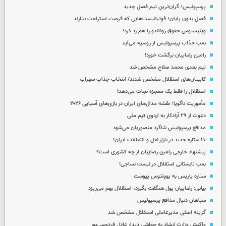
پرسپولیس؛ گران‌ترین تیم فصل جدید
فصل بدون پایان؛ فوتبالیست‌هایی که فرصت استراحت ندارند
وینیسیوس حقوق رونالدو را هم رد کرد!
بمب جذاب پرسپولیس از روسیه می‌آید
رامین رضاییان برگشت خورد!
تیم بعدی محمد صلاح مشخص شد
کاپیتان‌های استقلال مشخص شدند/ انتخاب جذاب سهراب
استقلال را فقط یک معجزه نجات می‌دهد!
مأموریت ناگویا؛ نقشه مدال‌های ایران در بازی‌های آسیایی ۲۰۲۶
دعوت از ۲۹ آزادکار به اردوی تیم ملی
مدافع پرسپولیس شاگرد منصوریان می‌شود
۲۰ ستاره جدید در بازار نقل و انتقالات ایران!
پیشنهاد خارجی رامین رضاییان از چه کشوری است؟
بمب تابستانی استقلال در لیست نساجی!
ستاره پاریس به یوونتوس پیوست
بیانی: رضاییان پول هنگفت بگیرد، استقلال بهم می‌ریزد
سپاهان دنبال مدافع پرسپولیس
گزینه اصلی مدیرعاملی استقلال مشخص شد
واکنش وزارت ارشاد به حواشی دیدار عادل فردوسی‌پور