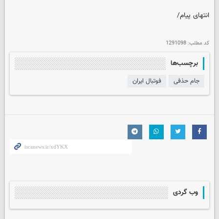
انتهای پیام/
کد مطلب:
1291098
برچسب‌ها
جام حذفی
فوتبال ایران
وب گردی