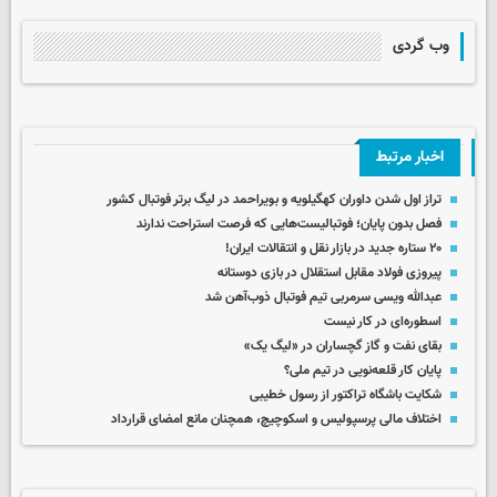
وب گردی
اخبار مرتبط
تراز اول شدن داوران کهگیلویه و بویراحمد در لیگ برتر فوتبال کشور
فصل بدون پایان؛ فوتبالیست‌هایی که فرصت استراحت ندارند
۲۰ ستاره جدید در بازار نقل و انتقالات ایران!
پیروزی فولاد مقابل استقلال در بازی دوستانه
عبدالله ویسی سرمربی تیم فوتبال ذوب‌آهن شد
اسطوره‌ای در کار نیست
بقای نفت و گاز گچساران در «لیگ یک»
پایان کار قلعه‌نویی در تیم ملی؟
شکایت باشگاه تراکتور از رسول خطیبی
اختلاف مالی پرسپولیس و اسکوچیچ، همچنان مانع امضای قرارداد