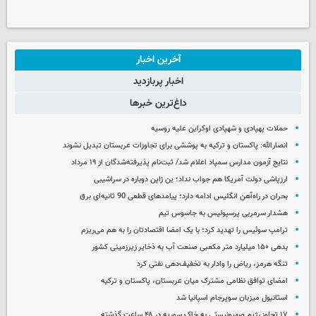
آخرین اخبار
اخبار پربازدید
داغ‌ترین خبرها
حملات پهپادی و شهپادی اوکراین علیه روسیه
انصارالله: پاکستان و ترکیه به پوششی برای تجاوزات عربستان تبدیل نشوند
نتایج آزمون مدارس سمپاد اعلام شد/ ثبت‌نام پذیرفته‌شدگان از ۱۹ مرداد
ارزپاشی دولت آمریکا هم جواب نداد؛ ین ژاپن دوباره در سراشیبی
بحران در راه‌آهن انگلیس ادامه دارد؛ پیامدهای قطعی 90 ثانیه‌ای برق
هشدار سرمربی پرسپولیس به جاسوس تیم
ترامپ سوئیس را تهدید کرد؛ با یک امضا اقتصادتان را به هم می‌ریزم
بدهی ۱۵۰ میلیارد متر مکعبی صنعت آب به ذخایر زیرزمینی کشور
تنگه هرمز، ریاض را وادار به تخفیف‌دهی نفتی کرد
امضای توافق نظامی مشترک میان عربستان، پاکستان و ترکیه
استانبول میزبان سوپرجام اسپانیا شد
۱۷ تجاوز رژیم صهیونیستی به خاک سوریه در ۴۸ ساعت گذشته