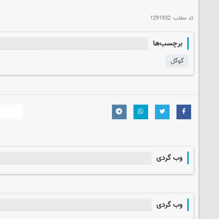
کد مطلب:
1291932
برچسب‌ها
گوگل
وب گردی
وب گردی