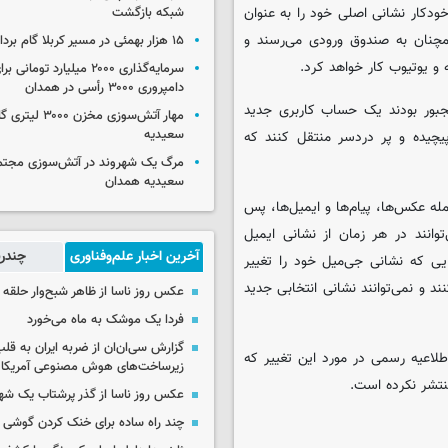
ودکار نشانی اصلی خود را به عنوان
شبکه بازگشت
مچنان به صندوق ورودی می‌رسند و
۱۵ هزار بهمئی در مسیر کربلا گام برداشتند
و یوتیوب کار خواهد کرد.
سرمایه‌گذاری ۲۰۰۰ میلیارد توم
دامپروری ۳۰۰۰ رأسی در همدان
مجبور بودند یک حساب کاربری جدید
مهار آتش‌سوزی مخزن
سعیدیه
یچیده و پر دردسر منتقل کنند که
مرگ یک شهروند در آتش‌سوزی مجتم
سعیدیه همدان
ه عکس‌ها، پیام‌ها و ایمیل‌ها، پس
توانند در هر زمان از نشانی ایمیل
آخرین اخبار علم‌وفناوری
چندرس
ی که نشانی جی‌میل خود را تغییر
ری ایجاد کنند و نمی‌توانند نشانی انتخابی جدید
عکس روز ناسا از ظاهر شبح‌وار حلقه 
فردا یک موشک به ماه می‌خورد
گزارش سی‌ان‌ان از ضربه ایران به قل
لاعیه رسمی در مورد این تغییر که
زیرساخت‌های هوش مصنوعی آمریکا
نتشر نکرده است.
عکس روز ناسا از گذر پرشتاب یک ش
چند راه‌ ساده برای خنک کردن گوشی 