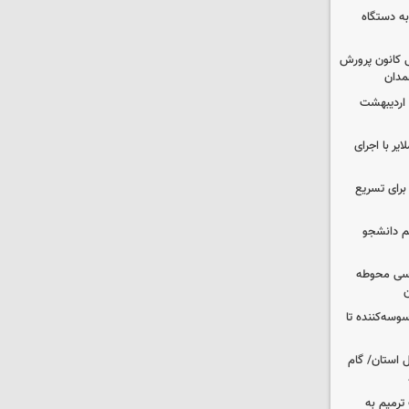
به دستگاه
 کانون پرورش
مدان
 اردیبهشت
یر با اجرای
 برای تسریع
م دانشجو
اسی محوطه
ن
وسه‌کننده تا
ر شمال استان/ گام
عملیات ترمیم به