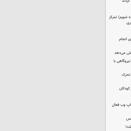
کردند
ه شویم/ تمرکز
ری
ای انجام
یش می‌دهد
 نیروگاهی با
 تحرک
 کودکان
اپ وب فعال
کس
شد!