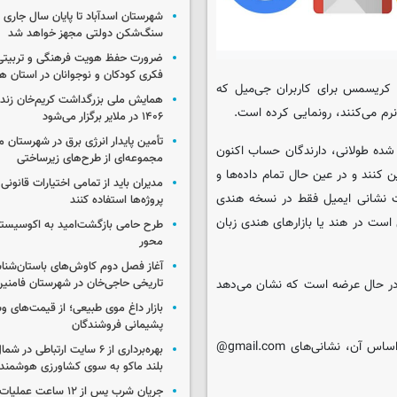
شهرستان اسدآباد تا پایان سال جاری 
سنگ‌شکن دولتی مجهز خواهد شد
ضرورت حفظ هویت فرهنگی و تربیتی
فکری کودکان و نوجوانان در استان ه
 کریسمس برای کاربران جی‌میل که
همایش ملی بزرگداشت کریم‌خان زند
رم می‌کنند، رونمایی کرده است.
۱۴۰۶ در ملایر برگزار می‌شود
تأمین پایدار انرژی برق در شهرستان ملا
شده طولانی، دارندگان حساب اکنون
مجموعه‌ای از طرح‌های زیرساختی
دید جایگزین کنند و در عین حال تمام داده‌ها و
مدیران باید از تمامی اختیارات قانونی
ات نشانی ایمیل فقط در نسخه هندی
پروژه‌ها استفاده کنند
ت در هند یا بازارهای هندی‌ زبان
طرح حامی بازگشت‌امید به اکوسیست
محور
آغاز فصل دوم کاوش‌های باستان‌شن
 در حال عرضه است که نشان می‌دهد
تاریخی حاجی‌خان در شهرستان فامنی
بازار داغ موی طبیعی؛ از قیمت‌های وس
پشیمانی فروشندگان
صفحه انگلیسی زبان گوگل، راهنمایی قبلی را حفظ کرده است که بر اساس آن، نشانی‌های gmail.com@
بهره‌برداری از ۶ سایت ارتباطی د
بلند ماکو به سوی کشاورزی هوشمند
جریان شرب پس از ۱۲ ساعت 