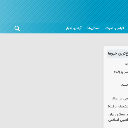
فیلم و صوت
استان‌ها
آرشیو اخبار
غ‌ترین خبرها
ت
سر پرونده
شکست
ی در عراق
 نشسته نرفت!
د بستری برای
اصیل اسلامی