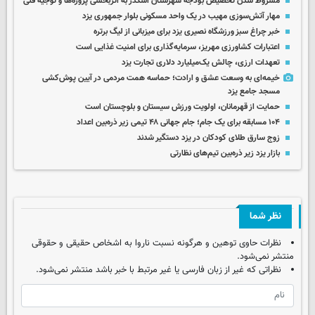
مشروط شدن تخصیص بودجه شهرستان اشکذر به اثربخشی پروژه‌ها و توجیه فنی
مهار آتش‌سوزی مهیب در یک واحد مسکونی بلوار جمهوری یزد
خبر چراغ سبز ورزشگاه نصیری یزد برای میزبانی از لیگ برتره
اعتبارات کشاورزی مهریز، سرمایه‌گذاری برای امنیت غذایی است
تعهدات ارزی، چالش یک‌میلیارد دلاری تجارت یزد
خیمه‌ای به وسعت عشق و ارادت؛ حماسه همت مردمی در آیین پوش‌کشی
مسجد جامع یزد
حمایت از قهرمانان، اولویت ورزش سیستان و بلوچستان است
۱۰۴ مسابقه برای یک جام؛ جام جهانی ۴۸ تیمی زیر ذره‌بین اعداد
زوج سارق طلای کودکان در یزد دستگیر شدند
بازار یزد زیر ذره‌بین تیم‌های نظارتی
نظر شما
نظرات حاوی توهین و هرگونه نسبت ناروا به اشخاص حقیقی و حقوقی
منتشر نمی‌شود.
نظراتی که غیر از زبان فارسی یا غیر مرتبط با خبر باشد منتشر نمی‌شود.