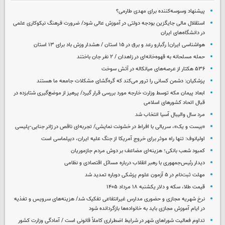
پیشنهاد وسوسه‌کننده برای مهدی طارمی؟
استقلال مالی جایگزین بودجه دولتی در آموزش عالی شود/ ضرورت فرهنگ نیکوکاری علمی
در دانشگاه‌های ایران
هواشناسی ایران| رگبارو رعد و برق در ۱۵ استان / هشدار وزش باد برای ۱۳ استان‌
حمله مسلحانه به قهوه‌خانه‌ای در زاهدان / ۲ نفر جان باختند
۵۳۶ هکتار از عرصه‌های میانکاله در آتش سوخت
پزشکیان: دشمن کسانی را ترور می‌کند که گره‌گشای مشکلات جامعه ما هستند
ابعاد پیمان مکه توسط وزارت خارجه مورد بررسی قرار گیرد/ پرهیز از موضع‌گیری شتابزده در
قبال اتحاد کشورهای اسلامی
مرد سال والیبال آسیا انتخاب شد
«بیست و یک»، سریالی با افراط در خشونت نمایشی/ تجربه‌ای ناقص در ژانر جنایی-پلیسی
اولیانوف: تنها راه موثر برای خروج آمریکا از جنگ علیه ایران، دیپلماسی است
کمبود شعب بانکی؛ هزینه‌ای مضاعف بر دوش مردم جازموریان
دیدار رئیس‌جمهوری با رهبر انقلاب درباره مسائل اقتصادی و نظامی
مهلت ثبت‌نام در ۵ آزمون علوم پزشکی دوباره تمدید شد
قیمت طلا، سکه و دلار یکشنبه ۱۸ مرداد ۱۴۰۵
نرخ شهریه مجازی و حضوری مدارس غیرانتفاعی تفکیک شد/ هزینه‌های سرویس و تغذیه
در ایام آموزش مجازی باید به خانواده‌ها بازگردانده شود
تداوم فعالیت شوراهای شهر در شرایط اضطراری کاملاً قانونی است / آمادگی وزارت کشور