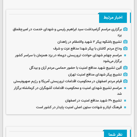
اخبار مرتبط
برگزاری مراسم گرامیداشت سید ابراهیم رئیسی و شهدای خدمت در امیرچقماق
یزد
تشییع باشکوه پیکر ۲ شهید والامقام در زاهدان
وداع مردم کاشان با پیکر شهدا مدافع عزت و شرف
مراسم چهلم شهدای حوادث تروریستی دی‌ماه در یزد همزمان با سراسر کشور
برگزار می‌شود
آئین تشییع شهید مدافع امنیت با حضور حماسی مردم آران و بیدگل
تشییع پیکر شهدای مدافع امنیت تهران
قیام مردم اصفهان در محکومیت اقدامات تروریستی آمریکا و رژیم صهیونیستی
مراسم تشییع شهدای امنیت و محکومیت اقدامات آشوبگران در کرمانشاه برگزار
شد
تشییع ۳۰ شهید مدافع امنیت در اصفهان
فرهنگ ایثار و شهادت ستون اصلی امنیت پایدار در کشور است
نظر شما