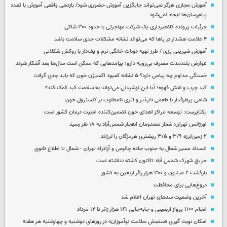
آموزش مجازی هرگز نمی‌تواند جایگزین آموزش حضوری شود/ بازدهی واقعی آموزش با تعدد
پیام‌رسان‌ها ایجاد نمی‌شود
جزئیات پرونده کلاهبرداری یک شرکت مهاجرتی با حدود ۳۰۰ شاکی
۴ علامت هشدار در پاها که می‌تواند نشانه مشکلات جدی سلامت باشد
آموزش شیرینی پزی / طرز تهیه دونات خانگی نرم و پف‌دار با روکش شکلاتی
عوارض بلندمدت مصرف بی‌رویه دارو؛ پیامدهایی که ممکن است سال‌ها بعد آشکار شوند
خستگی مداوم چه پیامی دارد؟ ۵ نشانه کمبود اکسیژن خون که باید جدی گرفت
کبد چرب و نقش قهوه؛ آیا این نوشیدنی می‌تواند به سلامت کبد کمک کند؟
شامی پرطرفدار با طعمی دلپذیر و اثری نامطلوب بر کلسترول خون
یکتاپرست: توسعه مراکز اهدای خون تضمین‌کننده امنیت درمان کشور است
اورژانس تهران: شمار مصدومان انفجار شمس‌آباد به ۱۸ نفر رسید
۲ زمین‌لرزه ۳/۹ و ۳/۵ ریشتری هرمزگان را لرزاند
انسداد مسیر شمال به جنوب جاده چالوس و آزادراه تهران - شمال تا اطلاع ثانوی
حریق شهرک شمس آباد تاکنون کشته نداشته است
بازگشت ۲ میلیون و ۳۰۰ هزار زائر اربعین به کشور
دروغ‌هایی برای محافظت
آخرین وضعیت سدهای تهران اعلام شد
انجام ۱۱۰۰ پرواز اربعینی و جابه‌جایی ۱۴۱ هزار زائر تا ۱۲ مرداد
امکان نوبت گیری «سنجش سلامت نوآموزان» در روزهای دوشنبه و چهارشنبه هر هفته