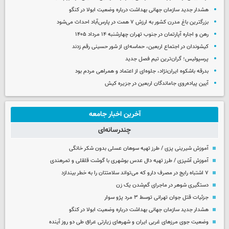
هشدار جدید سازمان جهانی بهداشت درباره وضعیت ابولا در کنگو
بزرگترین باغ مدرن کشور به ارزش ۷ همت در پارس‌آباد احداث می‌شود
رهن و اجاره آپارتمان در جنوب تهران چهارشنبه ۱۴ مرداد ۱۴۰۵
کیشوندان در اجتماع اربعین، حماسه‌ای از شور حسینی رقم زدند
پرسپولیس؛ گران‌ترین تیم فصل جدید
بدرقه باشکوه ایران‌نژاد، جلوه‌ای از اعتماد و همراهی مردم بود
آیین پیاده‌روی جاماندگان اربعین در جزیره کیش
آخرین اخبار جامعه
چندرسانه‌ای
آموزش شیرینی پزی / طرز تهیه سوهان عسلی بدون شکر خانگی
آموزش آشپزی / طرز تهیه دال عدس بوشهری با گوشت قلقلی و تمرهندی
۷ اشتباه رایج در مصرف دارو که می‌تواند سلامتتان را به خطر بیندازد
دستگیری شوهر در ماجرای گم‌شدن یک زن
جزئیات قتل جوان تهرانی توسط ۳ مرد پژو سوار
هشدار جدید سازمان جهانی بهداشت درباره وضعیت ابولا در کنگو
وضعیت جوی مرزهای غربی ایران و شهرهای زیارتی عراق طی دو روز آینده