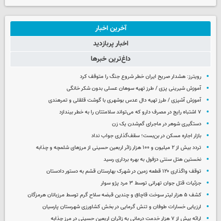
آخرین اخبار
اخبار پربازدید
داغ‌ترین خبرها
رویترز: هشدار صریح ایران خطر شروع جنگ را متوقف کرد
آموزش شیرینی پزی / طرز تهیه سوهان عسلی بدون شکر خانگی
آموزش آشپزی / طرز تهیه دال عدس بوشهری با گوشت قلقلی و تمرهندی
۷ اشتباه رایج در مصرف دارو که می‌تواند سلامتتان را به خطر بیندازد
دستگیری شوهر در ماجرای گم‌شدن یک زن
بازار اجاره مسکن در بن‌بست؛ سقف‌گذاری جواب نداد
تردد بیش از ۲ میلیون و ۱۰۰ هزار زائر اربعین حسینی از مرزهای شلمچه و چذابه
نخستین هتل سنتی دزفول به بهره برداری رسید
توقف واگذاری ۱۲۰ قطعه زمین در شهرک بهارستان قشم به دستور دادستان
جزئیات قتل جوان تهرانی توسط ۳ مرد پژو سوار
کشف ۵ هزار لیتر سوخت قاچاق و چندین قبضه سلاح گرم توسط مرزبانان هرمزگان
ارزیابی خسارات طوفان و تنش گرمایی در بخش کشاورزی شهرستان پارسیان
ارائه بیش از ۷ هزار خدمت درمانی به زائران اربعین حسینی در مرز چذابه