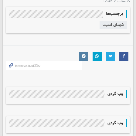
کد مطلب:
1294212
برچسب‌ها
شهدای امنیت
وب گردی
وب گردی