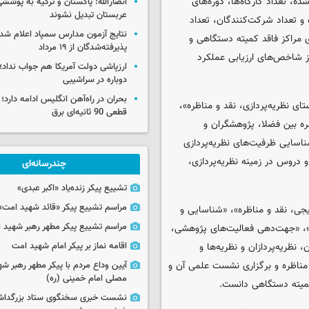
ه، تعداد کارگاه‌ها، دوره‌های
انصارالله: پاکستان و ترکیه به پوششی
عربستان تبدیل نشوند
و تعداد شرکت‌کنندگان، تعداد
نتایج آزمون مدارس سمپاد اعلام شد/
ی مراکز فاقد کمیته دستگاهی و
پذیرفته‌شدگان از ۱۹ مرداد
 شاخص‌های ارزیابی عملکرد
ارزپاشی دولت آمریکا هم جواب نداد؛ 
دوباره در سراشیبی
بحران در راه‌آهن انگلیس ادامه دارد؛
ای نظریه‌پردازی، نقد و مناظره»،
قطعی 90 ثانیه‌ای برق
ظره بین فضلا، پژوهشگران و
ناسایی ظرفیت‌های نظریه‌پردازی
و دروس در زمینه نظریه‌پردازی،
چندرسانه‌ای
تشییع پیکر زنده‌یاد «اکبر عبدی»
مراسم تشییع پیکر «قائد شهید امت»
جی، نقد و مناظره»، «شناسایی و
مراسم تشییع پیکر مطهر رهبر شهید ان
ره»، «جهت‌دهی فعالیت‌های پژوهشی،
، نظریه‌پردازان و نظریه‌ها و
اقامه نماز بر پیکر امام شهید امت
 مناظره و برگزاری نشست علمی آن و
آیین وداع مردم با پیکر مطهر رهبر شه
مصلی امام خمینی (ره)
کمیته دستگاهی دانست.
نشست خبری سخنگوی ستاد بزرگدا