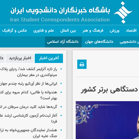
اقتصاد
ورزش
فرهنگ و هنر
بین الملل
علم و فناوری
عکس و گرافیک
 دانشجویی
دانشگاه‌های جهان
دانشگاه آزاد اسلامی
آخرین اخبار
اخبار پربازدید
دا
راز تازه آلزایمر کشف شد/ ردپای پلاک‌
میتوکندری در مغز بیماران
ایرانی‌ها از نظر آی‌کیو رتبه چندم جهان 
 دستگاهی برتر کشور
هندوانه یا طالبی؛ کدام‌ میوه برای ک
بهتر است؟
گربه‌ها شاید کلید درمان سرطان در ا
آغاز ثبت‌نام‌ آزمون کارشناسی ارشد ع
فردا
هشدار نمایندگان جمهوری‌خواه به ترا
جنگ علیه ایران