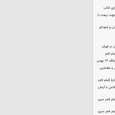
زی کتاب
 جهت بیعت با
نی و شهدای
در تهران
لم فجر
 بهمن
‌ و هفتمین
اره فیلم فجر
امی با آرمان
یلم فجر سری
یلم فجر سری