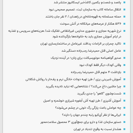
پانصد و شصت‌و یکمین کاغذخبر ایسکانیوز منتشر شد
انتقال سامانه کاتب به سازمان ثبت، تصمیم صحیحی نبود
حمله مسلحانه به قهوه‌خانه‌ای در زاهدان / ۲ نفر جان باختند
۵۳۶ هکتار از عرصه‌های میانکاله در آتش سوخت
نرخ شهریه مجازی و حضوری مدارس غیرانتفاعی تفکیک شد/ هزینه‌های سرویس و تغذیه
در ایام آموزش مجازی باید به خانواده‌ها بازگردانده شود
تاکید چمران بر الزامات پدافند غیرعامل در ساختمان‌سازی تهران
عامل اصلی قتل حمیدرضا رجب‌زاده دستگیر شد
صدور گواهینامه موتورسیکلت برای زنان؛ در آینده نزدیک
وقتی کودک دیگر فقط کودک نبود
بازداشت ۴ متهم قتل حمیدرضا رجب‌زاده
آموزش شیرینی پزی / طرز تهیه دونات خانگی نرم و پف‌دار با روکش شکلاتی
چرا ماشین داغ می‌کند؟ / نشانه‌هایی که نباید نادیده بگیرید
شست‌وشوی "کاهو" را جدی بگیرید
آموزش آشپزی / طرز تهیه آش آبغوره شیرازی خوشمزه و اصیل
چه عواملی باعث پارگی رگ خونی در چشم می‌شوند؟
ایرانی‌ها از نظر آی‌کیو رتبه چندم جهان را دارند؟
دستور سازمان غذا و دارو برای جمع‌آوری ۳ محصول سلامت‌محور
هشدار نسبت به وقوع تندباد در تهران