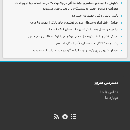
افزایش ۶۰ درصدی مستمری‌ بازنشستگان در واقعیت ۳۰ درصد است/ چرا در پرداخت
معوقات و مزایای جانبی بازنشستگان با تردید برخورد می‌شود؟
تأیید ربایش و قتل حمیدرضا رجب‌زاده
افزایش خطر ابتلا به سرطان مری با نوشیدن چای بالاتر از دمای ۶۵ درجه
آیا میوه و عسل به بزرگ‌تر شدن مغز انسان کمک کردند؟
آموزش آشپزی / طرز تهیه دال عدس بوشهری با گوشت قلقلی و تمرهندی
پشت پرده کلافگی در تابستان؛ تأثیرات گرما بر مغز
آموزش شیرینی پزی / طرز تهیه کیک برگردان انبه؛ دنیایی از طعم و بو
دسترسی سریع
تماس با ما
درباره ما