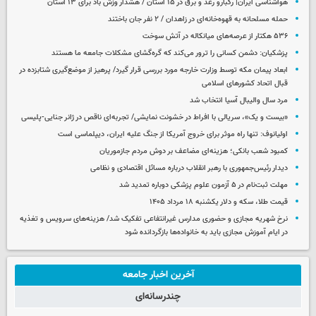
هواشناسی ایران| رگبارو رعد و برق در ۱۵ استان / هشدار وزش باد برای ۱۳ استان‌
حمله مسلحانه به قهوه‌خانه‌ای در زاهدان / ۲ نفر جان باختند
۵۳۶ هکتار از عرصه‌های میانکاله در آتش سوخت
پزشکیان: دشمن کسانی را ترور می‌کند که گره‌گشای مشکلات جامعه ما هستند
ابعاد پیمان مکه توسط وزارت خارجه مورد بررسی قرار گیرد/ پرهیز از موضع‌گیری شتابزده در
قبال اتحاد کشورهای اسلامی
مرد سال والیبال آسیا انتخاب شد
«بیست و یک»، سریالی با افراط در خشونت نمایشی/ تجربه‌ای ناقص در ژانر جنایی-پلیسی
اولیانوف: تنها راه موثر برای خروج آمریکا از جنگ علیه ایران، دیپلماسی است
کمبود شعب بانکی؛ هزینه‌ای مضاعف بر دوش مردم جازموریان
دیدار رئیس‌جمهوری با رهبر انقلاب درباره مسائل اقتصادی و نظامی
مهلت ثبت‌نام در ۵ آزمون علوم پزشکی دوباره تمدید شد
قیمت طلا، سکه و دلار یکشنبه ۱۸ مرداد ۱۴۰۵
نرخ شهریه مجازی و حضوری مدارس غیرانتفاعی تفکیک شد/ هزینه‌های سرویس و تغذیه
در ایام آموزش مجازی باید به خانواده‌ها بازگردانده شود
آخرین اخبار جامعه
چندرسانه‌ای