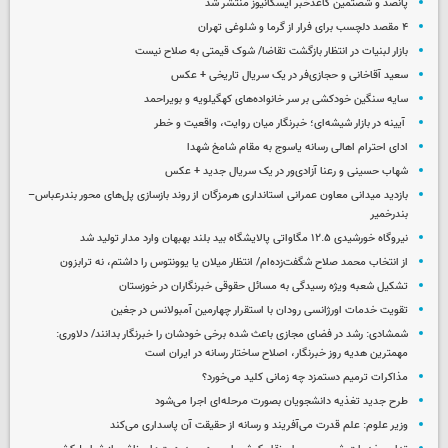
پانصد و شصتمین کاغذخبر ایسکانیوز منتشر شد
۴ مقصد دلچسب برای فرار از گرما و شلوغی تهران
بازار لبنیات در انتظار بازگشت تقاضا/ شوک قیمتی به صلاح نیست
سعید آقاخانی و حجازی‌فر در یک سریال تاریخی + عکس
سایه سنگین خودکشی بر سر خانواده‌های کهگیلویه و بویراحمد
آیینه در بازار شیشه‌ای؛ خبرنگار میان روایت، واقعیت و خطر
ادای احترام اهالی رسانه یاسوج به مقام شامخ شهدا
شهاب حسینی و رعنا آزادی‌ور در یک سریال جدید + عکس
بازدید میدانی معاون عمرانی استانداری هرمزگان از روند بازسازی پل‌های محور بندرعباس–
بندرخمیر
نیروگاه خورشیدی ۱۲.۵ مگاواتی پالایشگاه بید بلند بهبهان وارد مدار تولید شد
از انتخاب محمد صلاح شگفت‌زده‌ام/ انتظار میلان یا یوونتوس را داشتم، نه ترابزون
تشکیل شعبه ویژه رسیدگی به مسائل حقوقی خبرنگاران در خوزستان
تقویت خدمات اورژانسی رودان با استقرار چهارمین آمبولانس در جغین
شمشادی: رشد در فضای مجازی باعث شده برخی خودشان را خبرنگار بدانند/ دلاوری:
مهمترین هدیه‌ روز خبرنگار، اصلاح ساختار رسانه در ایران است
مذاکرات ترمیم دستمزد چه زمانی کلید می‌خورد؟
طرح جدید تغذیه دانشجویان بصورت مرحله‌ای اجرا می‌شود
وزیر علوم: علم قدرت می‌آفریند و رسانه از حقیقت آن پاسداری می‌کند