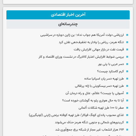
آخرین اخبار اقتصادی
چندرسانه‌ای
ارزپاشی دولت آمریکا هم جواب نداد؛ ین ژاپن دوباره در سراشیبی
تنگه هرمز، ریاض را وادار به تخفیف‌دهی نفتی کرد
قیمت نفت در بازار جهانی افزایش یافت
بررسی ضوابط افزایش اعتبار کالابرگ در نشست وزرای اقتصاد و کار
دسر عربی با پتی بور
کرم کاستارد چیست؟
طرز تهیه دسر پان اسپانیا ساده
طرز تهیه دسر بیسکویتی با ژله پرتقالی
آمبولی پا چیست؟ علائم، علل و راه درمان آن
آیا تا به حال هواری پلو به گوشتان خورده است؟
صفر تا ۱۰۰ طرز تهیه شکلات آلمانی
غذای محبوب پاندای کونگ فوکار/ طرز تهیه کوفته برنجی ژاپنی (اونیگیری)
کریدورهای شمالی و جنوبی تنگه هرمز حذف می‌شوند
۱۹۴ هزار انشعاب غیر مجاز از شبکه برق جمع‌آوری شد