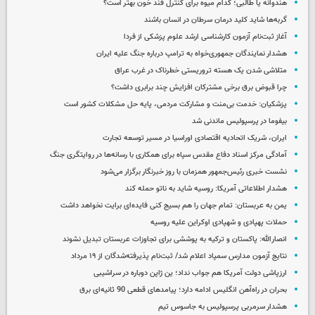
هندوانه یا طالبی؛ کدام‌ میوه برای کنترل قند خون بهتر است؟
گربه‌ها شاید کلید درمان سرطان در انسان باشند
آغاز ثبت‌نام‌ آزمون کارشناسی ارشد علوم پزشکی از فردا
هشدار نمایندگان جمهوری‌خواه به ترامپ درباره جنگ علیه ایران
متلاشی شدن یک هسته تروریستی خطرناک در غرب عراق
چرا قبوض برق برخی مشترکان افزایش چند برابری داشت؟
پزشکیان: خدمت بی‌منت و مشارکت مردمی، پایه حل مشکلات کشور است
بیفوما در پرسپولیس ماندنی شد
ایران، شریک اتحادیه اقتصادی اوراسیا در مسیر توسعه تجارت
آمادگی مرکز اسناد دفاع مقدس سپاه برای همکاری با رسانه‌ها در روایتگری جنگ
نشست خبری رئیس‌جمهور همزمان با روز خبرنگار برگزار می‌شود
هشدار اطلاعاتی آمریکا: روسیه شاید به ناتو حمله کند
یمن به عربستان: تمام جهان را هم بسیج کنی فایده‌ای برایت نخواهد داشت
حملات پهپادی و شهپادی اوکراین علیه روسیه
انصارالله: پاکستان و ترکیه به پوششی برای تجاوزات عربستان تبدیل نشوند
نتایج آزمون مدارس سمپاد اعلام شد/ ثبت‌نام پذیرفته‌شدگان از ۱۹ مرداد
ارزپاشی دولت آمریکا هم جواب نداد؛ ین ژاپن دوباره در سراشیبی
بحران در راه‌آهن انگلیس ادامه دارد؛ پیامدهای قطعی 90 ثانیه‌ای برق
هشدار سرمربی پرسپولیس به جاسوس تیم