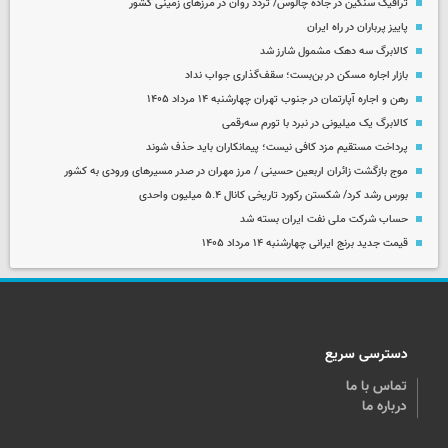
ترافیک سنگین در جاده چالوس/ تردد روان در مرزهای زمینی کشور
پاییز پرباران در راه ایران
کالابرگ سه دهک مشمول شارز شد
بازار اجاره مسکن در بن‌بست؛ سقف‌گذاری جواب نداد
رهن و اجاره آپارتمان در جنوب تهران چهارشنبه ۱۴ مرداد ۱۴۰۵
کالابرگ یک میلیونی در نبرد با تورم سه‌رقمی
پرداخت مستقیم مزد کافی نیست؛ پیمانکاران باید حذف شوند
موج بازگشت زائران اربعین حسینی / مرز مهران در صدر مسیرهای ورودی به کشور
بورس رشد کرد/ شکستن رکورد تاریخی کانال ۵.۴ میلیون واحدی
حساب‌ شرکت ملی نفت ایران بسته شد
قیمت جدید برنج ایرانی چهارشنبه ۱۴ مرداد ۱۴۰۵
دسترسی سریع
تماس با ما
درباره ما