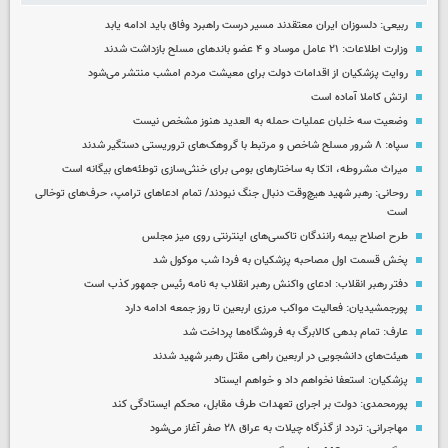
ربیعی: دلسوزان ایران معتقدند مسیر درست راهبرد وفاق باید ادامه یابد
وزارت اطلاعات: ۲۱ عامل موساد و ۴ عضو باندهای مسلح بازداشت شدند
روایت پزشکیان از اقدامات دولت برای معیشت مردم امشب منتشر می‌شود
ارتش کاملا آماده است
وضعیت سه خلبان عملیات حمله به العدید هنوز مشخص نیست
سپاه: ۸ شرور مسلح شاخص و مرتبط با گروهک‌های تروریستی دستگیر شدند
میراث مشروطه، اتکا به ساختارهای بومی برای خنثی‌سازی توطئه‌های بیگانه است
روحانی: رهبر شهید هیچ‌وقت دنبال جنگ نبودند/ تمام ادعاهای ترامپ، حرف‌های توخالی
است
طرح اصلاح بیمه رانندگان تاکسی‌های اینترنتی روی میز مجلس
پخش قسمت اول مصاحبه پزشکیان به فردا شب موکول شد
دفتر رهبر انقلاب: ادعای واکنش رهبر انقلاب به نامه رئیس جمهور کذب است
پورجمشیدیان: فعالیت مواکب مرزی اربعین تا روز جمعه ادامه دارد
عارف: تمام بدهی کالابرگ به فروشگاه‌ها پرداخت شد
هیئت‌های دانشجویی در اربعین راهی مقتل رهبر شهید شدند
پزشکیان: استعفا نخواهم داد و خواهم ایستاد
پورمحمدی: دولت بر اجرای تعهدات طرف مقابل، محکم ایستادگی کند
مهاجرانی: تردد از گذرگاه چیلات به عراق ۲۸ صفر آغاز می‌شود