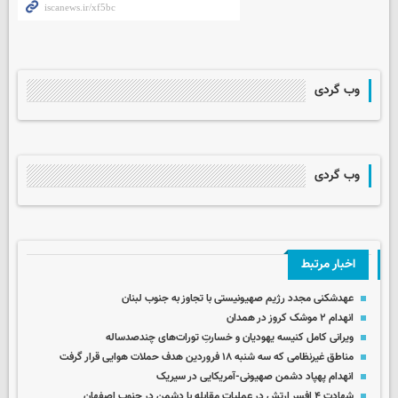
وب گردی
وب گردی
اخبار مرتبط
عهدشکنی مجدد رژیم صهیونیستی با تجاوز به جنوب لبنان
انهدام ۲ موشک کروز در همدان
ویرانی کامل کنیسه یهودیان و خسارتِ تورات‌های چندصدساله
مناطق غیرنظامی که سه شنبه ۱۸ فروردین هدف حملات هوایی قرار گرفت
انهدام پهپاد دشمن صهیونی-آمریکایی در سیریک
شهادت ۴ افسر ارتش در عملیات مقابله با دشمن در جنوب اصفهان