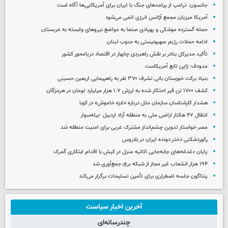
جانسون: ترامپ از پیامدهای جنگ با ایران برای آمریکایی‌ها آگاه است
آمریکا میزبان مجمع آژانس انرژی اتمی می‌شود
حمله گسترده موشکی و پهپادی صنعا به مواضع نیروهای وابسته به عربستان
ادامه حملات رژیم صهیونیستی به جنوب لبنان
تأکید مدیرکل بنادر بر نقش راهبردی چابهار در اقتصاد دریامحور کشور
مدودف: ژاپن تابع آمریکاست
بنیاد برکت خوزستان بانی تشرف ۳۷۰ نفر به راهپیمایی اربعین حسینی
کشف ۱۷۰۰ تن قیر احتکار شده به ارزش ۱.۷ هزار میلیارد تومان در هرمزگان
هشدار کارشناسان سازمان ملل درباره «غزه‌ خاموش» در کوبا
انتقال ۴۷ هکتار اراضی ملی به منطقه آزاد اردبیل -بیله‌سوار
مصر خواستار تدوین چشم‌انداز مشترک عربی برای امنیت منطقه شد
رکوردشکنی دختر دونده ایران در بلاروس
پایان دغدغه‌های جابه‌جایی اثاثیه منزل در کیش با اقدام ابتکاری گمرک
۱۹۴ هزار انشعاب غیر مجاز از شبکه برق جمع‌آوری شد
پنتاگون جلسه اضطراری برای تأمین تسلیحات برگزار می‌کند
آخرین اخبار سیاست
چندرسانه‌ای