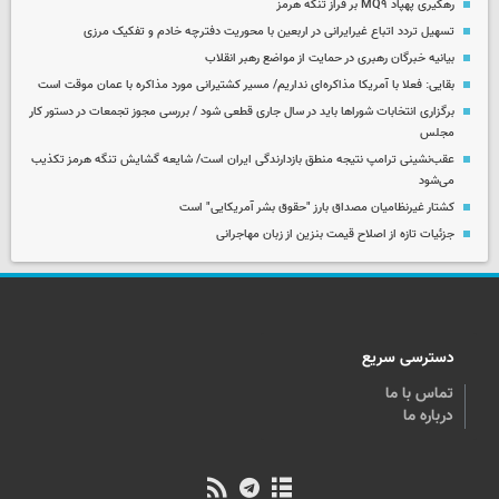
رهگیری پهپاد MQ۹ بر فراز تنگه هرمز
تسهیل تردد اتباع غیرایرانی در اربعین با محوریت دفترچه خادم و تفکیک مرزی
بیانیه خبرگان رهبری در حمایت از مواضع رهبر انقلاب
بقایی: فعلا با آمریکا مذاکره‌ای نداریم/ مسیر کشتیرانی مورد مذاکره با عمان موقت است
برگزاری انتخابات شوراها باید در سال جاری قطعی شود / بررسی مجوز تجمعات در دستور کار
مجلس
عقب‌نشینی ترامپ نتیجه منطق بازدارندگی ایران است/ شایعه گشایش تنگه هرمز تکذیب
می‌شود
کشتار غیرنظامیان مصداق بارز "حقوق بشر آمریکایی" است
جزئیات تازه از اصلاح قیمت بنزین از زبان مهاجرانی
دسترسی سریع
تماس با ما
درباره ما