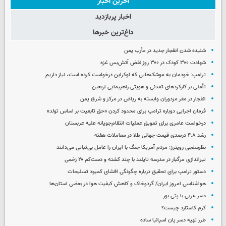
آخرین اخبار
اخبار پربازدید
داغ‌ترین خبرها
شنیده شدن انفجار جدید در مأرب یمن
شهادت ۳۰۰ کودک در ۳۰۰ روز نقض آتش‌بس غزه
ترامپ: خودمان به موشک‌هایی که اوکراین درخواست کرده است، نیاز داریم
تأملی بر کارکردهای تمدنی و هویتی راهپیمایی اربعین
انفجار در مقر مزدوران وابسته به ریاض در مرکز و شرق یمن
فرمان اجرایی دوباره ترامپ برای محدود کردن «حق تابعیت بر اساس تولد»
درخواست عامری برای تعویق عملیات انتقام‌جویانه علیه عربستان
رشد ۴.۸ درصدی قیمت جهانی طلا در معاملات هفته
نظرسنجی رویترز: مردم آمریکا جنگ با ایران را عامل بی‌ثباتی می‌دانند
تیراندازی مرگبار در مدرسه‌ تایلند با چند کشته و دست‌کم ۲۰ زخمی
دستور ترامپ برای تحقیق درباره چگونگی افشای کمبود تسلیحات
هواشناسی امروز ایران/ گردوخاک و کاهش کیفیت هوا در بعضی استان‌ها
دسر عربی با پتی بور
کرم کاستارد چیست؟
طرز تهیه دسر پان اسپانیا ساده