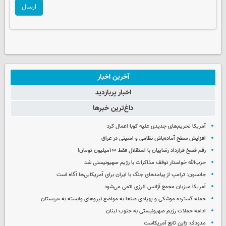
ارسال
آخرین اخبار
اخبار پربازدید
داغ‌ترین خبرها
آمریکا تحریم‌های جدیدی علیه کوبا اعمال کرد
افزایش سطح آماده‌باش نظامی و امنیتی در عراق
رقم فسخ قرارداد رضاییان با استقلال فقط ۱۰۰میلیون تومان!
حزب‌الله خواستار توقف مذاکرات با رژیم صهیونیستی شد
جانسون: ترامپ از پیامدهای جنگ با ایران برای آمریکایی‌ها آگاه است
آمریکا میزبان مجمع آژانس انرژی اتمی می‌شود
حمله گسترده موشکی و پهپادی صنعا به مواضع نیروهای وابسته به عربستان
ادامه حملات رژیم صهیونیستی به جنوب لبنان
مدودف: ژاپن تابع آمریکاست