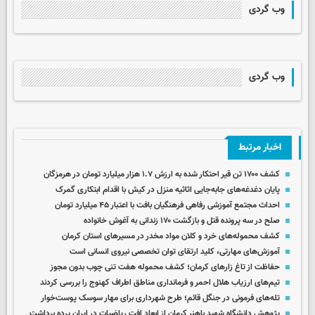
وب گردی
وب گردی
اخبار مرتبط
کشف ۱۷۰۰ تن قیر احتکار شده به ارزش ۱.۷ هزار میلیارد تومان در هرمزگان
پایان دغدغه‌های جابه‌جایی اثاثیه منزل در کیش با اقدام ابتکاری گمرک
احداث مجتمع آموزشی رفاهی فرهنگیان بافت با اعتبار ۴۵ میلیارد تومان
صلح در سه پرونده قتل و بازگشت ۱۷۰ زندانی به آغوش خانواده
کشف محموله‌های خرد و کلان مواد مخدر در مسیرهای استان کرمان
آموزش‌های مهارتی، کلید ارتقای توان تخصصی نیروی انسانی است
حفاظت از تاغ زارهای کرمان؛ کشف محموله هفت تنی چوب بدون مجوز
تیم‌های ارزیاب هلال احمر و فرمانداری مناطق اطراف کهنوج را بررسی کردند
تله‌های فرمونی در جنگل قائم؛ طرح شهرداری برای مهار سوسک پوست‌خوار
پژوهش دانشگاه شهید باهنر کرمان از ابعاد افت ریاضیات در ایران پرده برداشت