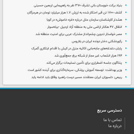
بنیاد برکت خوزستان بانی تشرف ۳۷۰ نفر به راهپیمایی اربعین حسینی
کشف ۱۷۰۰ تن قیر احتکار شده به ارزش ۱.۷ هزار میلیارد تومان در هرمزگان
هشدار کارشناسان سازمان ملل درباره «غزه‌ خاموش» در کوبا
انتقال ۴۷ هکتار اراضی ملی به منطقه آزاد اردبیل -بیله‌سوار
مصر خواستار تدوین چشم‌انداز مشترک عربی برای امنیت منطقه شد
رکوردشکنی دختر دونده ایران در بلاروس
پایان دغدغه‌های جابه‌جایی اثاثیه منزل در کیش با اقدام ابتکاری گمرک
۱۹۴ هزار انشعاب غیر مجاز از شبکه برق جمع‌آوری شد
پنتاگون جلسه اضطراری برای تأمین تسلیحات برگزار می‌کند
وزیر بهداشت: توسعه آموزش پزشکی، سرمایه‌گذاری برای آینده کشور است
ربیعی: دلسوزان ایران معتقدند مسیر درست راهبرد وفاق باید ادامه یابد
دسترسی سریع
تماس با ما
درباره ما