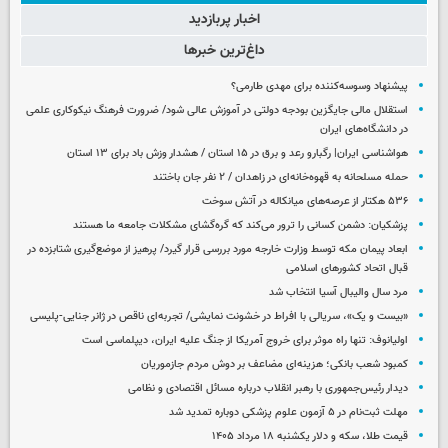
اخبار پربازدید
داغ‌ترین خبرها
پیشنهاد وسوسه‌کننده برای مهدی طارمی؟
استقلال مالی جایگزین بودجه دولتی در آموزش عالی شود/ ضرورت فرهنگ نیکوکاری علمی
در دانشگاه‌های ایران
هواشناسی ایران| رگبارو رعد و برق در ۱۵ استان / هشدار وزش باد برای ۱۳ استان‌
حمله مسلحانه به قهوه‌خانه‌ای در زاهدان / ۲ نفر جان باختند
۵۳۶ هکتار از عرصه‌های میانکاله در آتش سوخت
پزشکیان: دشمن کسانی را ترور می‌کند که گره‌گشای مشکلات جامعه ما هستند
ابعاد پیمان مکه توسط وزارت خارجه مورد بررسی قرار گیرد/ پرهیز از موضع‌گیری شتابزده در
قبال اتحاد کشورهای اسلامی
مرد سال والیبال آسیا انتخاب شد
«بیست و یک»، سریالی با افراط در خشونت نمایشی/ تجربه‌ای ناقص در ژانر جنایی-پلیسی
اولیانوف: تنها راه موثر برای خروج آمریکا از جنگ علیه ایران، دیپلماسی است
کمبود شعب بانکی؛ هزینه‌ای مضاعف بر دوش مردم جازموریان
دیدار رئیس‌جمهوری با رهبر انقلاب درباره مسائل اقتصادی و نظامی
مهلت ثبت‌نام در ۵ آزمون علوم پزشکی دوباره تمدید شد
قیمت طلا، سکه و دلار یکشنبه ۱۸ مرداد ۱۴۰۵