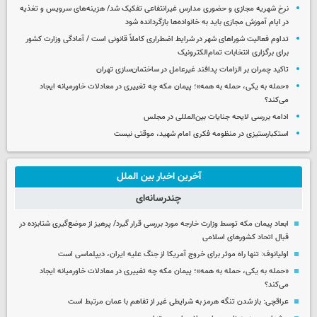
نرخ شهریه مجازی و حضوری مدارس غیرانتفاعی تفکیک شد/ هزینه‌های سرویس و تغذیه
در ایام آموزش مجازی باید به خانواده‌ها بازگردانده شود
تداوم فعالیت شوراهای شهر در شرایط اضطراری کاملاً قانونی است / آمادگی وزارت کشور
برای برگزاری انتخابات تمام‌الکترونیک
تاکید چمران بر الزامات پدافند غیرعامل در ساختمان‌سازی تهران
«حمله به یکی، حمله به همه»؛ پیمان مکه چه تغییری در معادلات خاورمیانه ایجاد
می‌کند؟
ادامه بررسی لایحه جنایات بین‌المللی در مجلس
استکبارستیزی در منظومه فکری امام شهید، موقتی نیست
آخرین اخبار بین الملل
چندرسانه‌ای
ابعاد پیمان مکه توسط وزارت خارجه مورد بررسی قرار گیرد/ پرهیز از موضع‌گیری شتابزده در
قبال اتحاد کشورهای اسلامی
اولیانوف: تنها راه موثر برای خروج آمریکا از جنگ علیه ایران، دیپلماسی است
«حمله به یکی، حمله به همه»؛ پیمان مکه چه تغییری در معادلات خاورمیانه ایجاد
می‌کند؟
عراقچی: باز شدن تنگه هرمز به شرایطی غیر از تفاهم با عمان مرتبط است