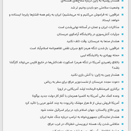
هشدار روسیه به ژاپن درباره سلاح‌های هسته‌ای
وضعیت سلامتی جو بایدن وخیم تر شد
عراقچی: نه فراموش می‌کنیم و نه می‌بخشیم/ ایران به رغم همه فشارها پابرجا ایستاده و
خواهد ایستاد
مذاکرات ایران و عمان در آستانه نهایی‌شدن است
جزئیات آتش‌سوزی در پالایشگاه آرامکوی عربستان
هشدار صنعا به عربستان: وقت تلف نکنید
عراقچی: باز شدن تنگه هرمز تابع جبران نقض تفاهم‌نامه اسلام‌آباد است
حمله پهپادی به پالایشگاه لیبی
باتلاق راهبردی آمریکا در تنگه هرمز/ اسکورت نفت‌کش‌ها در خلیج فارس می‌تواند کارگشا
باشد؟
هشدار چین به ژاپن: با آتش بازی نکنید
دعوت مجدد عربستان از نخست‌وزیر عراق برای سفر به ریاض
برکناری غیرمنتظره فرمانده ارشد آمریکایی در اروپا
وعده کمک مالی آمریکا به کلمبیا همزمان با آغاز کار دولت جدید بوگوتا
آمریکا فروش بیش از ۵ هزار موشک پاتریوت به چند کشور عربی را تائید کرد
وزیر دفاع پاکستان: جهان اسلام باید در برابر اسرائیل متحد شود
هشدار نمایندگان جمهوری‌خواه به ترامپ درباره جنگ علیه ایران
متلاشی شدن یک هسته تروریستی خطرناک در غرب عراق