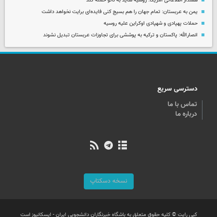
هشدار اطلاعاتی آمریکا: روسیه شاید به ناتو حمله کند
یمن به عربستان: تمام جهان را هم بسیج کنی فایده‌ای برایت نخواهد داشت
حملات پهپادی و شهپادی اوکراین علیه روسیه
انصارالله: پاکستان و ترکیه به پوششی برای تجاوزات عربستان تبدیل نشوند
دسترسی سریع
تماس با ما
درباره ما
نسخه دسکتاپ
کپی رایت © کلیه حقوق متعلق به باشگاه خبرنگاران دانشجویی ایران - ایسکانیوز است