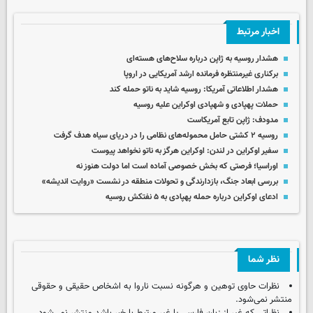
اخبار مرتبط
هشدار روسیه به ژاپن درباره سلاح‌های هسته‌ای
برکناری غیرمنتظره فرمانده ارشد آمریکایی در اروپا
هشدار اطلاعاتی آمریکا: روسیه شاید به ناتو حمله کند
حملات پهپادی و شهپادی اوکراین علیه روسیه
مدودف: ژاپن تابع آمریکاست
روسیه ۲ کشتی حامل محموله‌های نظامی را در دریای سیاه هدف گرفت
سفیر اوکراین در لندن: اوکراین هرگز به ناتو نخواهد پیوست
اوراسیا؛ فرصتی که بخش خصوصی آماده است اما دولت هنوز نه
بررسی ابعاد جنگ، بازدارندگی و تحولات منطقه در نشست «روایت اندیشه»
ادعای اوکراین درباره حمله پهپادی به ۵ نفتکش روسیه
نظر شما
نظرات حاوی توهین و هرگونه نسبت ناروا به اشخاص حقیقی و حقوقی
منتشر نمی‌شود.