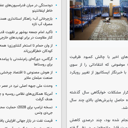
دودستگی در میان فدراسیون‌های عضو
خاطر اینفانتینو
بازچرخانی آب؛ راهکار استانداری هم
مصرف آب تازه
تأکید امام جمعه بوشهر بر تقویت قد
کنار مقاومت در برابر تهدیدهای خارجی
از وان حمام تا استخر کشاورزی؛ همه 
کودکان خطرآفرین‌اند
ل‌های اخیر با چالش کمبود ظرفیت
گرگاس، دورگه‌ای رام‌نشدنی با پیامد
 موضوعی که انتقاداتی را از سوی
برای روستاها
خبرنگار ایسکانیوز از تغییر رویکرد
از هوش مصنوعی تا اقتصاد چرخشی؛ 
صنعت مبلمان ملایر
وحدت ملی جبهه اصلی نبرد در عصر 
تکرار مشکلات خوابگاهی سال گذشته
آمریکا همکاری‌های نظامی روسیه و چین
هدف گرفت
ده حاصل پذیرش‌های بالای چند سال
نسخه ترامپ برای 2028؛ 
شد.
جی‌دی ونس
 آنکه فرآیند کنکور انجام شده بود، چند درصدی کاهش
قیمت نفت در بازار جهانی افزایش یاف
 ۱۴۰۵-۱۴۰۶ نیز این کاهش به‌صورت قابل ملاحظه‌تری در نظر گرفته