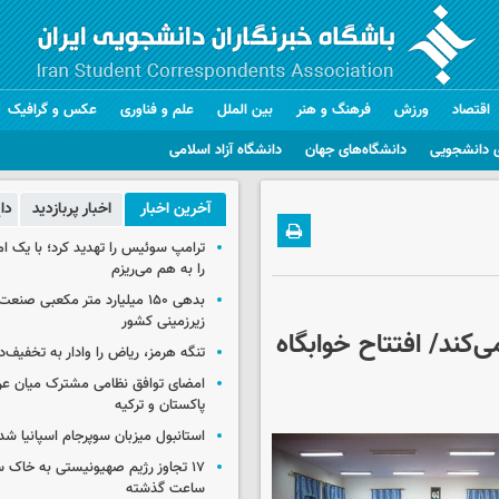
اقتصاد
ورزش
فرهنگ و هنر
بین الملل
علم و فناوری
عکس و گرافیک
 دانشجویی
دانشگاه‌های جهان
دانشگاه آزاد اسلامی
آخرین اخبار
اخبار پربازدید
دا
ترامپ سوئیس را تهدید کرد؛ با یک ام
را به هم می‌ریزم
بدهی ۱۵۰ میلیارد متر مکعبی صن
زیرزمینی کشور
کند/ افتتاح خوابگاه
تنگه هرمز، ریاض را وادار به تخفیف‌
امضای توافق نظامی مشترک میان عر
پاکستان و ترکیه
استانبول میزبان سوپرجام اسپانیا شد
ساعت گذشته