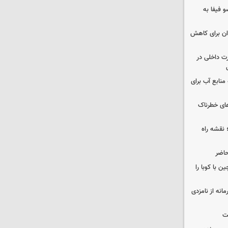
 فیفا به
دان برای کاهش
رت داخلی در
منابع آب برای
های خطرناک
نقشه راه
حاضر
 با کوبا را
حمایت محرمانه از نامزدی
ت