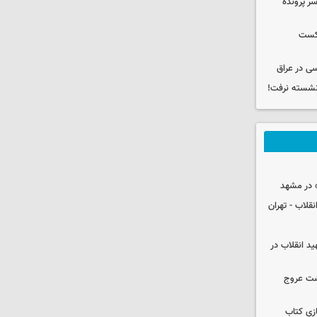
سر پرونده
شکست
ی در عراق
 نشسته نرفت!
 در مشهد
قلاب - تهران
ید انقلاب در
شت عروج
زی کتاب