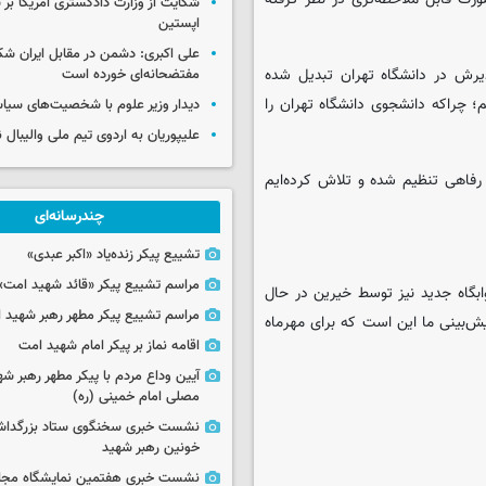
شکایت از وزارت دادگستری آمریکا بر 
اپستین
علی اکبری: دشمن در مقابل ایران 
یرش در دانشگاه تهران تبدیل شده
مفتضحانه‌ای خورده است
؛ چراکه دانشجوی دانشگاه تهران را
دیدار وزیر علوم با شخصیت‌های سیاس
علیپوریان به اردوی تیم ملی والیبال
 رفاهی تنظیم شده و تلاش کرده‌ایم
چندرسانه‌ای
تشییع پیکر زنده‌یاد «اکبر عبدی»
مراسم تشییع پیکر «قائد شهید امت»
ابگاه جدید نیز توسط خیرین در حال
مراسم تشییع پیکر مطهر رهبر شهید ان
‌بینی ما این است که برای مهرماه
اقامه نماز بر پیکر امام شهید امت
آیین وداع مردم با پیکر مطهر رهبر شه
مصلی امام خمینی (ره)
نشست خبری سخنگوی ستاد بزرگدا
خونین رهبر شهید
نشست خبری هفتمین نمایشگاه مجا