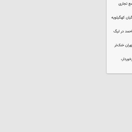
ع تجاری
یان کهگیلویه
احمد در لیگ
هران خنک‌تر
وردار،