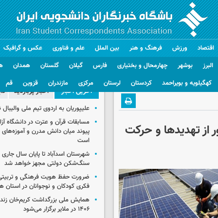
اقتصاد
ورزش
فرهنگ و هنر
بین الملل
علم و فناوری
عکس و گرافیک
البرز
بوشهر
چهارمحال و بختیاری
فارس
گیلان
گلستان
همدان
ه
کهگیلویه و بویراحمد
کردستان
لرستان
مرکزی
مازندران
قزوین
قم
آخرین اخبار
اخبار پربازدید
دا
علیپوریان به اردوی تیم ملی والیبال
مسابقات قرآن و عترت در دانشگاه آزا
ر از تهدیدها و حرکت
پیوند میان دانش مدرن و آموزه‌های 
است
شهرستان اسدآباد تا پایان سال جاری 
سنگ‌شکن دولتی مجهز خواهد شد
ضرورت حفظ هویت فرهنگی و تربیتی
فکری کودکان و نوجوانان در استان ه
همایش ملی بزرگداشت کریم‌خان زند
۱۴۰۶ در ملایر برگزار می‌شود