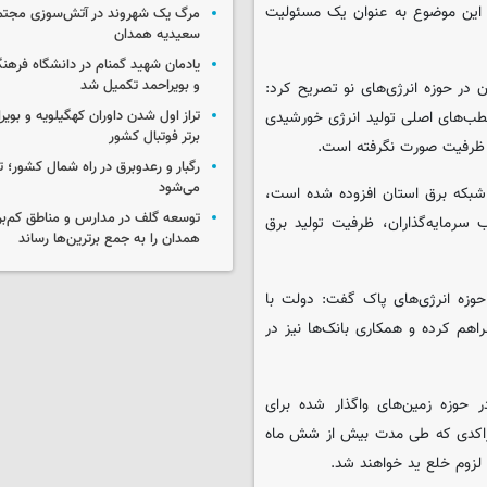
د این موضوع به عنوان یک مسئولیت
مرگ یک شهروند در آتش‌سوزی مجتم
سعیدیه همدان
یادمان شهید گمنام در دانشگاه فرهنگ
و بویراحمد تکمیل شد
ن در حوزه انرژی‌های نو تصریح کرد:
قطب‌های اصلی تولید انرژی خورشیدی
تراز اول شدن داوران کهگیلویه و بویر
برتر فوتبال کشور
ن ظرفیت صورت نگرفته است.
رگبار و رعدوبرق در راه شمال کشور؛ ت
می‌شود
ات انرژی تجدیدپذیر به شبکه برق استان افزوده شده است،
توسعه گلف در مدارس و مناطق کم‌برخ
ب سرمایه‌گذاران، ظرفیت تولید برق
همدان را به جمع برترین‌ها رساند
حوزه انرژی‌های پاک گفت: دولت با
هم کرده و همکاری بانک‌ها نیز در
وزه زمین‌های واگذار شده برای
ی راکدی که طی مدت بیش از شش ماه
 لزوم خلع ید خواهند شد.