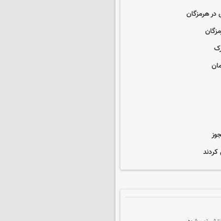
 در هرمزگان
رک
وز
 کردند