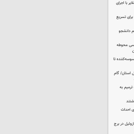
یر با اجرای
 برای تسریع
م دانشجو
اسی محوطه
ن
وسه‌کننده تا
ر شمال استان/ گام
عملیات ترمیم به
انی برای احداث
 ۳۰۰۰ لیتری گازوئیل در برج