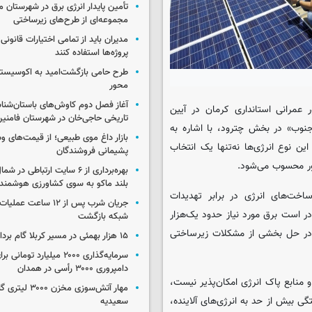
تأمین پایدار انرژی برق در شهرستان ملا
مجموعه‌ای از طرح‌های زیرساختی
مدیران باید از تمامی اختیارات قانونی
پروژه‌ها استفاده کنند
طرح حامی بازگشت‌امید به اکوسیست
محور
آغاز فصل دوم کاوش‌های باستان‌شن
 عمرانی استانداری کرمان در آیین
تاریخی حاجی‌خان در شهرستان فامنی
 ۲ مگاواتی «مشاهیر نیرو جنوب» در بخش چترود، با اشاره به
بازار داغ موی طبیعی؛ از قیمت‌های وس
ن نوع انرژی‌ها نه‌تنها یک انتخاب
پشیمانی فروشندگان
ور محسوب می‌شود.
بهره‌برداری از ۶ سایت ارتباطی د
بلند ماکو به سوی کشاورزی هوشمند
ساخت‌های انرژی در برابر تهدیدات
جریان شرب پس از ۱۲ ساعت 
ر است برق مورد نیاز حدود یک‌هزار
شبکه بازگشت
ه در حل بخشی از مشکلات زیرساختی
۱۵ هزار بهمئی در مسیر کربلا گام برداشتند
سرمایه‌گذاری ۲۰۰۰ میلیارد توم
دامپروری ۳۰۰۰ رأسی در همدان
 منابع پاک انرژی امکان‌پذیر نیست،
مهار آتش‌سوزی مخزن
ی بیش از حد به انرژی‌های آلاینده،
سعیدیه