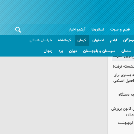
فیلم و صوت
استان‌ها
آرشیو اخبار
رمزگان
ایلام
اصفهان
کرمان
کرمانشاه
خراسان شمالی
سمنان
سیستان و بلوچستان
تهران
یزد
زنجان
غ‌ترین خبرها
 نشسته نرفت!
د بستری برای
اصیل اسلامی
به دستگاه
 کانون پرورش
مدان
 اردیبهشت