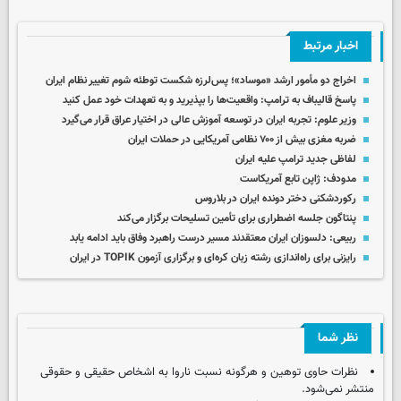
اخبار مرتبط
اخراج دو مأمور ارشد «موساد»؛ پس‌لرزه شکست توطئه شوم تغییر نظام ایران
پاسخ قالیباف به ترامپ: واقعیت‌ها را بپذیرید و به تعهدات خود عمل کنید
وزیر علوم: تجربه ایران در توسعه آموزش عالی در اختیار عراق قرار می‌گیرد
ضربه مغزی بیش از ۷۰۰ نظامی آمریکایی در حملات ایران
لفاظی جدید ترامپ علیه ایران
مدودف: ژاپن تابع آمریکاست
رکوردشکنی دختر دونده ایران در بلاروس
پنتاگون جلسه اضطراری برای تأمین تسلیحات برگزار می‌کند
ربیعی: دلسوزان ایران معتقدند مسیر درست راهبرد وفاق باید ادامه یابد
رایزنی برای راه‌اندازی رشته زبان کره‌ای و برگزاری آزمون TOPIK در ایران
نظر شما
نظرات حاوی توهین و هرگونه نسبت ناروا به اشخاص حقیقی و حقوقی
منتشر نمی‌شود.