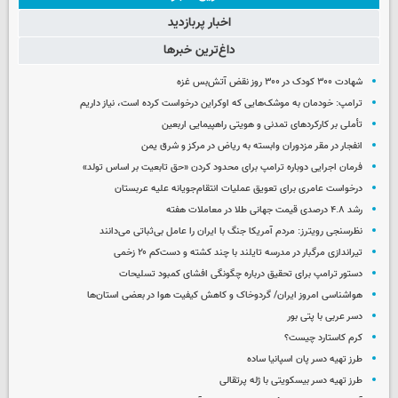
اخبار پربازدید
داغ‌ترین خبرها
شهادت ۳۰۰ کودک در ۳۰۰ روز نقض آتش‌بس غزه
ترامپ: خودمان به موشک‌هایی که اوکراین درخواست کرده است، نیاز داریم
تأملی بر کارکردهای تمدنی و هویتی راهپیمایی اربعین
انفجار در مقر مزدوران وابسته به ریاض در مرکز و شرق یمن
فرمان اجرایی دوباره ترامپ برای محدود کردن «حق تابعیت بر اساس تولد»
درخواست عامری برای تعویق عملیات انتقام‌جویانه علیه عربستان
رشد ۴.۸ درصدی قیمت جهانی طلا در معاملات هفته
نظرسنجی رویترز: مردم آمریکا جنگ با ایران را عامل بی‌ثباتی می‌دانند
تیراندازی مرگبار در مدرسه‌ تایلند با چند کشته و دست‌کم ۲۰ زخمی
دستور ترامپ برای تحقیق درباره چگونگی افشای کمبود تسلیحات
هواشناسی امروز ایران/ گردوخاک و کاهش کیفیت هوا در بعضی استان‌ها
دسر عربی با پتی بور
کرم کاستارد چیست؟
طرز تهیه دسر پان اسپانیا ساده
طرز تهیه دسر بیسکویتی با ژله پرتقالی