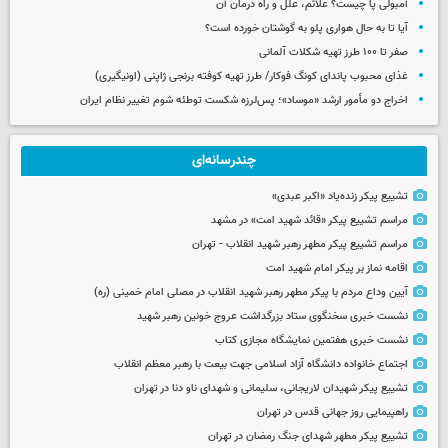
آمبولی پا چیست؟ علائم، علل و راه درمان آن
آیا تا به حال هواری پلو به گوشتان خورده است؟
صفر تا ۱۰۰ طرز تهیه شکلات آلمانی
غذای محبوب پاندای کونگ فوکار/ طرز تهیه کوفته برنجی ژاپنی (اونیگیری)
اخراج دو مأمور ارشد «موساد»؛ پس‌لرزه شکست توطئه شوم تغییر نظام ایران
چندرسانه‌ای
تشییع پیکر زنده‌یاد «اکبر عبدی»
مراسم تشییع پیکر «قائد شهید امت» در مشهد
مراسم تشییع پیکر مطهر رهبر شهید انقلاب - تهران
اقامه نماز بر پیکر امام شهید امت
آیین وداع مردم با پیکر مطهر رهبر شهید انقلاب در مصلی امام خمینی (ره)
نشست خبری سخنگوی ستاد بزرگداشت عروج خونین رهبر شهید
نشست خبری هفتمین نمایشگاه مجازی کتاب
اجتماع خانواده دانشگاه آزاد اسلامی جهت بیعت با رهبر معظم انقلاب
تشییع پیکر شهیدان لاریجانی، سلیمانی و شهدای ناو دنا در تهران
راهپیمایی روز جهانی قدس در تهران
تشییع پیکر مطهر شهدای جنگ رمضان در تهران