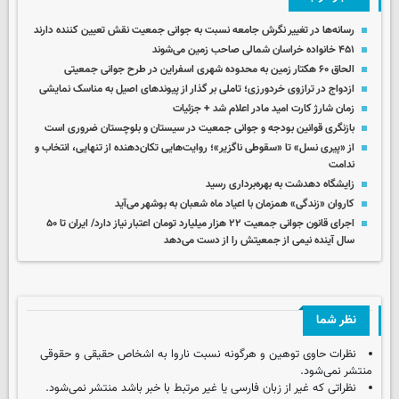
رسانه‌ها در تغییر نگرش جامعه نسبت به جوانی جمعیت نقش تعیین‌ کننده دارند
۴۵۱ خانواده خراسان‌ شمالی صاحب زمین می‌شوند
الحاق ۶۰ هکتار زمین به محدوده شهری اسفراین در طرح‌ جوانی جمعیتی
ازدواج در ترازوی خردورزی؛ تاملی بر گذار از پیوندهای اصیل به مناسک نمایشی
زمان شارژ کارت امید مادر اعلام شد + جزئیات
بازنگری قوانین بودجه و جوانی جمعیت در سیستان و بلوچستان ضروری است
از «پیری نسل» تا «سقوطی ناگزیر»؛ روایت‌هایی تکان‌دهنده از تنهایی، انتخاب و
ندامت
زایشگاه دهدشت به بهره‌برداری رسید
کاروان «زندگی» همزمان با اعیاد ماه شعبان به بوشهر می‌آید
اجرای قانون جوانی جمعیت ۲۲ هزار میلیارد تومان اعتبار نیاز دارد/ ایران تا ۵۰
سال آینده نیمی از جمعیتش را از دست می‌دهد
نظر شما
نظرات حاوی توهین و هرگونه نسبت ناروا به اشخاص حقیقی و حقوقی
منتشر نمی‌شود.
نظراتی که غیر از زبان فارسی یا غیر مرتبط با خبر باشد منتشر نمی‌شود.