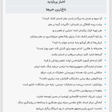
اخبار پربازدید
داغ‌ترین خبرها
آیا میوه و عسل به بزرگ‌تر شدن مغز انسان کمک کردند؟
پشت پرده کلافگی در تابستان؛ تأثیرات گرما بر مغز
طرز تهیه کیک برگردان انبه؛ دنیایی از طعم و بو
راز تازه آلزایمر کشف شد/ ردپای پلاک‌های میتوکندری در مغز بیماران
ایرانی‌ها از نظر آی‌کیو رتبه چندم جهان را دارند؟
هندوانه یا طالبی؛ کدام‌ میوه برای کنترل قند خون بهتر است؟
گربه‌ها شاید کلید درمان سرطان در انسان باشند
آغاز ثبت‌نام‌ آزمون کارشناسی ارشد علوم پزشکی از فردا
هشدار نمایندگان جمهوری‌خواه به ترامپ درباره جنگ علیه ایران
متلاشی شدن یک هسته تروریستی خطرناک در غرب عراق
چرا قبوض برق برخی مشترکان افزایش چند برابری داشت؟
پزشکیان: خدمت بی‌منت و مشارکت مردمی، پایه حل مشکلات کشور است
بیفوما در پرسپولیس ماندنی شد
ایران، شریک اتحادیه اقتصادی اوراسیا در مسیر توسعه تجارت
آمادگی مرکز اسناد دفاع مقدس سپاه برای همکاری با رسانه‌ها در روایتگری جنگ
نشست خبری رئیس‌جمهور همزمان با روز خبرنگار برگزار می‌شود