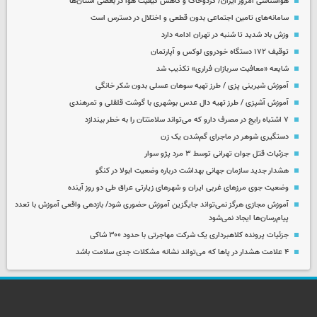
هواشناسی امروز ایران/ گردوخاک و کاهش کیفیت هوا در بعضی استان‌ها
سامانه‌های تامین اجتماعی بدون قطعی و اختلال در دسترس است
وزش باد شدید تا شنبه در تهران ادامه دارد
توقیف ۱۷۲ دستگاه خودروی لوکس و آپارتمان
شایعه «معافیت سربازان فراری» تکذیب شد
آموزش شیرینی پزی / طرز تهیه سوهان عسلی بدون شکر خانگی
آموزش آشپزی / طرز تهیه دال عدس بوشهری با گوشت قلقلی و تمرهندی
۷ اشتباه رایج در مصرف دارو که می‌تواند سلامتتان را به خطر بیندازد
دستگیری شوهر در ماجرای گم‌شدن یک زن
جزئیات قتل جوان تهرانی توسط ۳ مرد پژو سوار
هشدار جدید سازمان جهانی بهداشت درباره وضعیت ابولا در کنگو
وضعیت جوی مرزهای غربی ایران و شهرهای زیارتی عراق طی دو روز آینده
آموزش مجازی هرگز نمی‌تواند جایگزین آموزش حضوری شود/ بازدهی واقعی آموزش با تعدد
پیام‌رسان‌ها ایجاد نمی‌شود
جزئیات پرونده کلاهبرداری یک شرکت مهاجرتی با حدود ۳۰۰ شاکی
۴ علامت هشدار در پاها که می‌تواند نشانه مشکلات جدی سلامت باشد