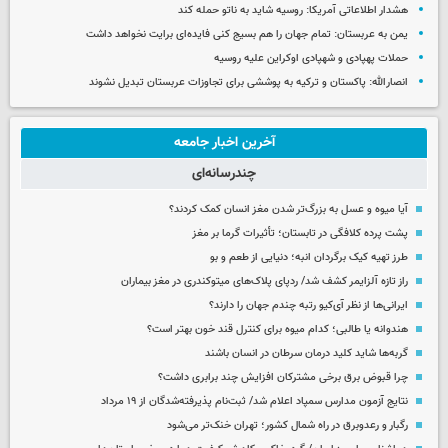
هشدار اطلاعاتی آمریکا: روسیه شاید به ناتو حمله کند
یمن به عربستان: تمام جهان را هم بسیج کنی فایده‌ای برایت نخواهد داشت
حملات پهپادی و شهپادی اوکراین علیه روسیه
انصارالله: پاکستان و ترکیه به پوششی برای تجاوزات عربستان تبدیل نشوند
آخرین اخبار جامعه
چندرسانه‌ای
آیا میوه و عسل به بزرگ‌تر شدن مغز انسان کمک کردند؟
پشت پرده کلافگی در تابستان؛ تأثیرات گرما بر مغز
طرز تهیه کیک برگردان انبه؛ دنیایی از طعم و بو
راز تازه آلزایمر کشف شد/ ردپای پلاک‌های میتوکندری در مغز بیماران
ایرانی‌ها از نظر آی‌کیو رتبه چندم جهان را دارند؟
هندوانه یا طالبی؛ کدام‌ میوه برای کنترل قند خون بهتر است؟
گربه‌ها شاید کلید درمان سرطان در انسان باشند
چرا قبوض برق برخی مشترکان افزایش چند برابری داشت؟
نتایج آزمون مدارس سمپاد اعلام شد/ ثبت‌نام پذیرفته‌شدگان از ۱۹ مرداد
رگبار و رعدوبرق در راه شمال کشور؛ تهران خنک‌تر می‌شود