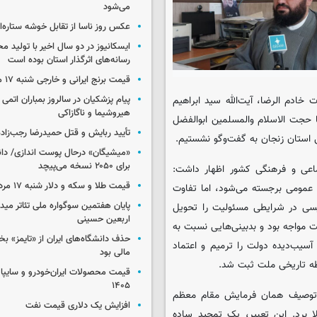
می‌شود
عکس روز ناسا از تقابل خوشه ستاره‌ای 
ایسکانیوز در دو سال اخیر با تولید مح
رسانه‌های اثرگذار استان بوده است
قیمت برنج ایرانی و خارجی شنبه ۱۷ مرداد ۱۴۰۵
خادم ‌الرضا، آیت‌الله سید ابراهیم
پیام پزشکیان در سالروز بمباران اتمی 
هیروشیما و ناگازاکی
حجت ‌الاسلام والمسلمین ابوالفضل
تأیید ربایش و قتل حمیدرضا رجب‌زاده
 استان زنجان به گفت‌وگو نشستیم.
«میشیگان» درحال پوست اندازی/ دا
برای ۲۰۵۰ نسخه می‌پیچد
اعی و فرهنگی کشور اظهار داشت:
قیمت طلا و سکه و دلار شنبه ۱۷ مرداد ۱۴۰۵
 عمومی برجسته می‌شود، اما تفاوت
پایان هفتمین سوگواره ملی تئاتر میدا
یسی در شرایطی مسئولیت را تحویل
اربعین حسینی
 مواجه بود و بدبینی‌هایی نسبت به
حذف دانشگاه‌های ایران از «تایمز» بخ
سیب‌دیده دولت را ترمیم و اعتماد
مالی بود
فظه تاریخی ملت ثبت شد.
۱۴۰۵
توصیف همان فرمایش مقام معظم
افزایش یک دلاری قیمت نفت
 برد. این تعبیر، یک تمجید ساده