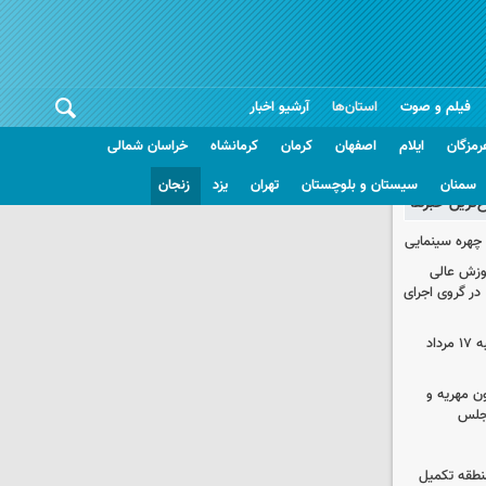
فیلم و صوت
استان‌ها
آرشیو اخبار
رمزگان
ایلام
اصفهان
کرمان
کرمانشاه
خراسان شمالی
سمنان
سیستان و بلوچستان
تهران
یزد
زنجان
غ‌ترین خبرها
چهره سینمایی
موزش عالی
در گروی اجرای
قیمت گوشی سامسونگ و آیفون شنبه ۱۷ مرداد
ون مهریه و
مجلس
 منطقه تکمیل