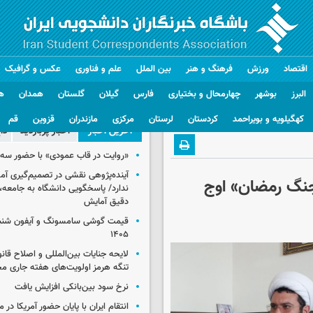
اقتصاد
ورزش
فرهنگ و هنر
بین الملل
علم و فناوری
عکس و گرافیک
البرز
بوشهر
چهارمحال و بختیاری
فارس
گیلان
گلستان
همدان
ه
کهگیلویه و بویراحمد
کردستان
لرستان
مرکزی
مازندران
قزوین
قم
آخرین اخبار
اخبار پربازدید
دا
«روایت در قاب عمودی» با حضور سه 
آینده‌پژوهی نقشی در تصمیم‌گیری آ
جنگ رمضان» اوج
ندارد/ پاسخگویی دانشگاه به جامعه، 
دقیق آمایش
۱۴۰۵
لایحه جنایات بین‌المللی و اصلاح قان
تنگه هرمز اولویت‌های هفته جاری 
نرخ سود بین‌بانکی افزایش یافت
انتقام ایران با پایان حضور آمریکا در