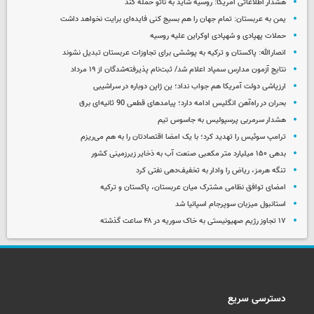
هشدار اطلاعاتی آمریکا: روسیه شاید به ناتو حمله کند
یمن به عربستان: تمام جهان را هم بسیج کنی فایده‌ای برایت نخواهد داشت
حملات پهپادی و شهپادی اوکراین علیه روسیه
انصارالله: پاکستان و ترکیه به پوششی برای تجاوزات عربستان تبدیل نشوند
نتایج آزمون مدارس سمپاد اعلام شد/ ثبت‌نام پذیرفته‌شدگان از ۱۹ مرداد
ارزپاشی دولت آمریکا هم جواب نداد؛ ین ژاپن دوباره در سراشیبی
بحران در راه‌آهن انگلیس ادامه دارد؛ پیامدهای قطعی 90 ثانیه‌ای برق
هشدار سرمربی پرسپولیس به جاسوس تیم
ترامپ سوئیس را تهدید کرد؛ با یک امضا اقتصادتان را به هم می‌ریزم
بدهی ۱۵۰ میلیارد متر مکعبی صنعت آب به ذخایر زیرزمینی کشور
تنگه هرمز، ریاض را وادار به تخفیف‌دهی نفتی کرد
امضای توافق نظامی مشترک میان عربستان، پاکستان و ترکیه
استانبول میزبان سوپرجام اسپانیا شد
۱۷ تجاوز رژیم صهیونیستی به خاک سوریه در ۴۸ ساعت گذشته
دسترسی سریع