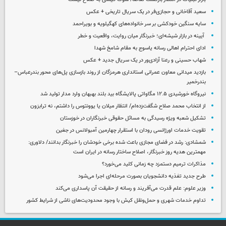
سعید آقاخانی و حجازی‌فر در یک سریال تاریخی + عکس
سایه سنگین خودکشی بر سر خانواده‌های کهگیلویه و بویراحمد
آیینه در بازار شیشه‌ای؛ خبرنگار میان روایت، واقعیت و خطر
ادای احترام اهالی رسانه یاسوج به مقام شامخ شهدا
شهاب حسینی و رعنا آزادی‌ور در یک سریال جدید + عکس
بازدید میدانی معاون عمرانی استانداری هرمزگان از روند بازسازی پل‌های محور بندرعباس–
بندرخمیر
نیروگاه خورشیدی ۱۲.۵ مگاواتی پالایشگاه بید بلند بهبهان وارد مدار تولید شد
از انتخاب محمد صلاح شگفت‌زده‌ام/ انتظار میلان یا یوونتوس را داشتم، نه ترابزون
تشکیل شعبه ویژه رسیدگی به مسائل حقوقی خبرنگاران در خوزستان
تقویت خدمات اورژانسی رودان با استقرار چهارمین آمبولانس در جغین
شمشادی: رشد در فضای مجازی باعث شده برخی خودشان را خبرنگار بدانند/ دلاوری:
مهمترین هدیه‌ روز خبرنگار، اصلاح ساختار رسانه در ایران است
مذاکرات ترمیم دستمزد چه زمانی کلید می‌خورد؟
طرح جدید تغذیه دانشجویان بصورت مرحله‌ای اجرا می‌شود
وزیر علوم: علم قدرت می‌آفریند و رسانه از حقیقت آن پاسداری می‌کند
تداوم خدمات شهری و حمل‌ونقل کیش با وجود محدودیت‌های ناشی از شرایط کشور