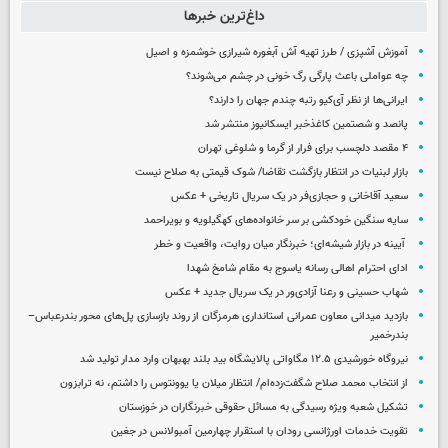
داغ‌ترین خبرها
آموزش آشپزی / طرز تهیه آش آبغوره شیرازی خوشمزه و اصیل
چه عواملی باعث پارگی رگ خونی در چشم می‌شوند؟
ایرانی‌ها از نظر آی‌کیو رتبه چندم جهان را دارند؟
پانصد و شصتمین کاغذخبر ایسکانیوز منتشر شد
۴ مقصد دلچسب برای فرار از گرما و شلوغی تهران
بازار لبنیات در انتظار بازگشت تقاضا/ شوک قیمتی به صلاح نیست
سعید آقاخانی و حجازی‌فر در یک سریال تاریخی + عکس
سایه سنگین خودکشی بر سر خانواده‌های کهگیلویه و بویراحمد
آیینه در بازار شیشه‌ای؛ خبرنگار میان روایت، واقعیت و خطر
ادای احترام اهالی رسانه یاسوج به مقام شامخ شهدا
شهاب حسینی و رعنا آزادی‌ور در یک سریال جدید + عکس
بازدید میدانی معاون عمرانی استانداری هرمزگان از روند بازسازی پل‌های محور بندرعباس–
بندرخمیر
نیروگاه خورشیدی ۱۲.۵ مگاواتی پالایشگاه بید بلند بهبهان وارد مدار تولید شد
از انتخاب محمد صلاح شگفت‌زده‌ام/ انتظار میلان یا یوونتوس را داشتم، نه ترابزون
تشکیل شعبه ویژه رسیدگی به مسائل حقوقی خبرنگاران در خوزستان
تقویت خدمات اورژانسی رودان با استقرار چهارمین آمبولانس در جغین