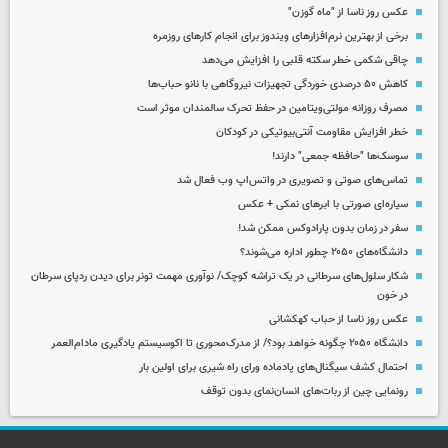
عکس روز ناسا از "ماه گوزن"
برخی از بهترین نرم‌افزارهای ویندوز برای انجام کارهای روزمره
چاقی شکمی خطر سکته قلبی را افزایش می‌دهد
کاهش ۵۰ درصدی خوردگی تجهیزات نیروگاهی با نانو حباب‌ها
مصرف روزانه مولتی‌ویتامین در حفظ تحرک سالمندان موثر است
خطر افزایش مقاومت آنتی‌بیوتیکی در کودکان
سوسک‌ها "حافظه جمعی" دارند!
تماس‌های صوتی و تصویری در واتس‌اپ وب فعال شد
سیاره‌ای صورتی با ابرهای نمکی + عکس
سفر در زمان بدون پارادوکس ممکن شد!
دانشگاه‌های ۲۰۵۰ چطور اداره می‌شوند؟
شکار سلول‌های سرطانی در یک تراشه کوچک/ نوآوری مهمت تونر برای دیدن ردپای سرطان
در خون
عکس روز ناسا از حباب کهکشانی
دانشگاه ۲۰۵۰ چگونه خواهد بود؟/ از مدرک‌محوری تا اکوسیستم یادگیری مادام‌العمر
احتمال کشف سیگنال‌های پادماده ورای راه شیری برای اولین بار
رونمایی چین از ربات‌های انسان‌نمای بدون توقف