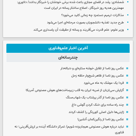
شمشادی: رشد در فضای مجازی باعث شده برخی خودشان را خبرنگار بدانند/ دلاوری:
مهمترین هدیه‌ روز خبرنگار، اصلاح ساختار رسانه در ایران است
مذاکرات ترمیم دستمزد چه زمانی کلید می‌خورد؟
طرح جدید تغذیه دانشجویان بصورت مرحله‌ای اجرا می‌شود
وزیر علوم: علم قدرت می‌آفریند و رسانه از حقیقت آن پاسداری می‌کند
آخرین اخبار علم‌وفناوری
چندرسانه‌ای
عکس روز ناسا از تقابل خوشه ستاره‌ای و دنباله‌دار
عکس روز ناسا از ظاهر شبح‌وار حلقه زحل
فردا یک موشک به ماه می‌خورد
گزارش سی‌ان‌ان از ضربه ایران به قلب زیرساخت‌های هوش مصنوعی آمریکا
عکس روز ناسا از گذر پرشتاب یک شهاب‌سنگ
چند راه‌ ساده برای خنک کردن گوشی داغ
ژاپنی‌ها دلیل اصلی کوررنگی را کشف کردند
عکس روز ناسا از رنگین‌کمان آتشین!
نباید درباره هوش مصنوعی هیجان‌زده شویم/ تمرکز دانشگاه آینده بر ارزش‌آفرینی؛ نه
فناوری