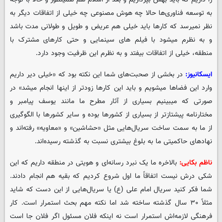
به توسعه فناوری‌ها حالا چه هوش مصنوعی چه خیلی از اتفاقات دیگر به
نظر نمیرسد که کارها باید خیلی هم عریض و طویل و طولانی مدت باشد
و به نظرم میشود با فیلم های سینمایی و حتی کارهای مشترک با
منطقه، خیلی از اتفاقات بیفتد و به نظرم این ظرفیت وجود دارد.
ایسکانیوز:
در بخشی از صحبت‌های شما این نکته بود که «خیلی دیر داریم
وارد این فضاها میشویم و باید این کارها زودتر از اینها انجام میشد» در
صورتی که میبینیم بسیاری از آثار مطرح ما مانند یوسف پیامبر و
مختارنامه پیشتازتر از بسیاری از کشورها بوده و سایر کشورها با الگوگیری
از ما به سمت ساخت سریال‌هایی مثل «حشاشین» و «معاویه» رفته‌اند و
نهادهای حاکمیتی ما به بلوغ بیشتری نسبت به گذشته رسیده‌اند.
ناظم بکایی:
بالاخره ما یک نبرد رسانه‌ای و هویتی در منطقه داریم که این
شکی درش نیست اتفاقاً ما اول شروع کردیم که بقیه هم انجام دادند.
شما فکر کنید سریال امام علی (ع) یا سریال‌هایی از این دست که شاید
مثلاً ۳۰ سال گذشته ساخته شد اما نکته مهم بحث استمرار است. کار
فرهنگی لازمه‌اش استمرار است نه اینکه فلان مسئول اگر فلان جا است