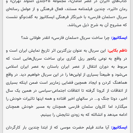
کتاب‌های «ایران در عصر امامان»، مجموعه ۲۵جلدی «متولد تهران» و
رمان «اثیر»، چندین فیلمنامه مستند، فعال فرهنگی و از عوامل رسانه‌ای
سریال «سلمان فارسی» با خبرنگار فرهنگی ایسکانیوز به گفت‌وگو نشست
که مشروح آن به شرح ذیل می‌باشد.
ایسکانیوز:
چرا ساخت سریال «سلمان فارسی» انقدر طولانی شد؟
ناظم بکایی:
این سریال به عنوان بزرگترین اثر تاریخ نمایش ایران است و
در واقع به نوعی یکجور ریل گذاری برای ساخت سریال‌هایی است که
مربوط به دوران انتقال از عصر ایران باستان به عصر ایران اسلامی
می‌شود و طبیعتاً بسیاری از اولین‌ها را در این سریال خواهیم دید. در واقع
هماهنگ کردن و ایجاد همچین فضایی زمان‌بر است ضمن اینکه بسیاری
از اتفاقات از کرونا گرفته تا اتفاقات اجتماعی-سیاسی در همین یک سال
اخیر، دوتا جنگ و... در سالهای اخیر افتاده و همه اینها تاثیرات خودش را
میگذارد اما کاروان سلمان فارسی همچنان به مسیر خودش همچنان
ادامه میدهد و انشالله که به زودی نتایجش را ببینیم.
ایسکانیوز:
آیا مانند فیلم حضرت موسی که از ابتدا چندین بار کارگردان