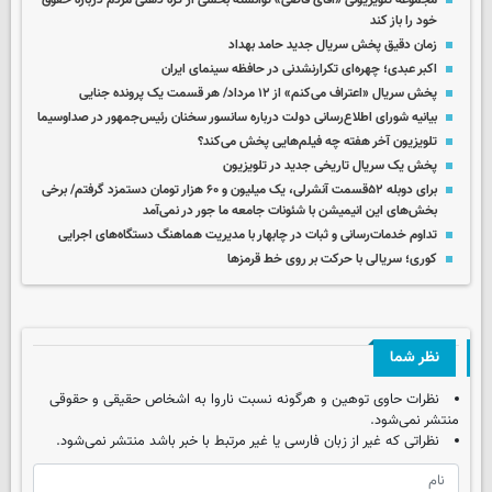
مجموعه تلویزیونی «آقای قاضی» توانسته بخشی از گره ذهنی مردم درباره حقوق
خود را باز کند
زمان دقیق پخش سریال جدید حامد بهداد
اکبر عبدی؛ چهره‌ای تکرارنشدنی در حافظه سینمای ایران
پخش سریال «اعتراف می‌کنم» از ۱۲ مرداد/ هر قسمت یک پرونده جنایی
بیانیه شورای اطلاع‌رسانی دولت درباره سانسور سخنان رئیس‌جمهور در صداوسیما
تلویزیون آخر هفته چه فیلم‌هایی پخش می‌کند؟
پخش یک سریال تاریخی جدید در تلویزیون
برای دوبله ۵۲قسمت آنشرلی، یک میلیون و ۶۰ هزار تومان دستمزد گرفتم/ برخی
بخش‌های این انیمیشن با شئونات جامعه ما جور در نمی‌آمد
تداوم خدمات‌رسانی و ثبات در چابهار با مدیریت هماهنگ دستگاه‌های اجرایی
کوری؛ سریالی با حرکت بر روی خط قرمزها
نظر شما
نظرات حاوی توهین و هرگونه نسبت ناروا به اشخاص حقیقی و حقوقی
منتشر نمی‌شود.
نظراتی که غیر از زبان فارسی یا غیر مرتبط با خبر باشد منتشر نمی‌شود.