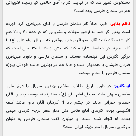
دستخوش تغییر شد که در نهایت کار به آقای حاتمی کیا رسید، تغییراتی
هم در سلمان فارسی بوده است؟
ناظم بکایی:
خیر. اصلاً نام سلمان فارسی با آقای میرباقری گره خورده
است یعنی اگر شما به آرشیو مجلات و نشریاتی که در دهه ۶۰ و ۷۰ هم
کار شده نگاه بکنید آقای میرباقری حتی موقعی که سریال امام علی (ع) را
کلید میزند در همانجا اشاره میکند که بیش از ۲۰ یا ۳۰ سال است که
درگیر نگارش این فیلمنامه هستند و سلمان فارسی و داوود میرباقری
ضربان قلبشان با همدیگر است و حالا هم در بهترین حالت خودش پروژه
سلمان فارسی را انجام میدهد.
ایسکانیوز:
در طول تاریخ انقلاب اسلامی چندین سریال با عرق ملی-
مذهبی-میهنی مانند سریال امام علی (ع)، مختارنامه، یوسف پیامبر، آقای
جعفری جوزانی مانند در چشم باد از کارهای آقای دری مانند کیف
انگلیسی بوده، کارهای آقای فتحی مثل مدار صفر درجه کارهای مهمی
بودند که انجام شده است. آیا میتوان گفت سلمان فارسی به عنوان
بزرگترین سریال استراتژیک ایران است؟