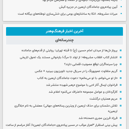
بدرقه باشکوه ایران‌نژاد، جلوه‌ای از اعتماد و همراهی مردم بود
آیین پیاده‌روی جاماندگان اربعین در جزیره کیش
میراث مشروطه، اتکا به ساختارهای بومی برای خنثی‌سازی توطئه‌های بیگانه است
آخرین اخبار فرهنگ‌وهنر
چندرسانه‌ای
پرواز دل‌ها از میدان امام حسین (ع) تا قبله تهران؛ روایتی از قدم‌های جامانده
انتشار کتاب انقلاب مشروطه؛ از تولد تا مرگ/ بازخوانی مستند یک تحول تاریخی
چرا سینماگران توقع مصونیت قضایی دارند؟
گریم متفاوت عموپورنگ را در سریال جدید تلویزیون ببینید + عکس
«از تو می‌خوانم، با تو می‌مانم»؛ دعوت جاماندگان اربعین به کتاب
فراخوان ارسال آثار ادبی با موضوع «رهبر شهید» منتشر شد
کارگردانان و عوامل مجموعه «اعتراف می‌کنم» اعلام شد
مریم همتیان درگذشت
تلاش دشمنان برای حذف اربعین از ویترین رسانه‌های جهانی/ معضلی به نام «بلاگری
اربعین»
فرزاد فرزین مجری «صحنه» شد
پیش بینی استقرار ۳هزار موکب در مسیر پیاده‌روی «جاماندگان ابعین»/ آغاز مراسم از ساعت