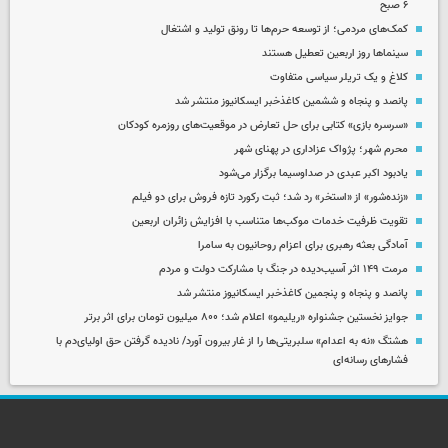
۶ صبح
کمک‌های مردمی؛ از توسعه حرم‌ها تا رونق تولید و اشتغال
سینماها روز اربعین تعطیل هستند
کلاغ و یک تریلر سیاسی متفاوت
پانصد و پنجاه و ششمین کاغذخبر ایسکانیوز منتشر شد
«سرسره بازی» کتابی برای حل تعارض در موقعیت‌های روزمره کودکان
محرم شهر؛ پژواک عزاداری در پهنای شهر
یادبود اکبر عبدی در صداوسیما برگزار می‌شود
«زنده‌شور» از «استخر» رد شد؛ ثبت رکورد تازه فروش برای دو فیلم
تقویت ظرفیت خدمات موکب‌ها متناسب با افزایش زائران اربعین
آمادگی بعثه رهبری برای اعزام روحانیون به سامرا
مرمت ۱۴۹ اثر آسیب‌دیده در جنگ با مشارکت دولت و مردم
پانصد و پنجاه و پنجمین کاغذخبر ایسکانیوز منتشر شد
جوایز نخستین جشنواره «ریلیمو» اعلام شد؛ ۸۰۰ میلیون تومان برای اثر برتر
هشتگ «نه به اعدام» سلبریتی‌ها را از غار بیرون آورد/ نادیده گرفتن حق اولیای‌دم با
فشارهای رسانه‌ای