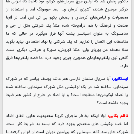
یانگوم پخش شد که اولین موج سریال‌های کره‌ای بود ناخودآگاه ایرانی ها
درگیر موضوع شدند، آشپزی کره‌ای و... بعد جومونگ آمد و استفاده از
محصولات و لباس‌های کره‌های و بعدش یکهو بی تی اس آمد. در آنجا
صنعت و فرهنگ با هم درآمیخته شده مثلاً یک شرکتی مثل ال جی و
سامسونگ به عنوان اسپانسر پشت آنها قرار میگیرد در حالی که ما
متاسفانه این اتصال را نداریم که یک شرکتی یا نهاد اقتصادی بیاید بگوید
مثلا دغدغه من پوریای ولی، مثلا کوروش، سورنا یا هرکس دیگری است.
گاهی توی پلتفرم‌هایمان همچین چیزی وجود دارد اما قصه پلتفرم‌ها فرق
دارد.
ایسکانیوز:
آیا سریال سلمان فارسی هم مانند یوسف پیامبر که در شهرک
سینمایی ساخته شد در یک لوکیشنی مثل شهرک سینمایی ساخته شده
یا تعداد لوکیشن‌ها متفاوت است؟ و آیا اصلا در خارج از کشور هم ضبط
وجود داشته است؟
ناظم بکایی:
اولا اینکه بخاطر ماجرای کرونا محدودیت هایی اتفاق افتاد
اما خب لوکیشن های متعددی وجود دارد که بسته به شرایط کار است.
شهرک های سه گانه سینمایی که پیرامون تهران است از غزالی گرفته تا