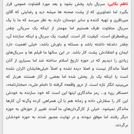
ناظم بکایی:
سریال باید پخش بشود و بعد مورد قضاوت عمومی قرار
بگیرد اما تصاویری که از پشت صحنه ها میشه دید و رضایتی که آقای
میرباقری و تهیه کننده و سایر دوستان دارند به نظر میرسد که ما با یک
سریال متفاوت طرف هستیم اما مهمتر از اینکه یک سریالی چقدر
پرطمطراق است، کیفیت کار است. کیفیت یک سریال و اینکه سازنده آن،
چقدر دغدغه داشته باشد و مسئله‌ و باورش باشد، خیلی اهمیت دارد
ایمان و اعتقادش پشت کار باشد. در این سالها ما فیلم ها و سریال‌های
زیادی را دیدیم که در حوزه تاریخ اسلام ساخته شد اما بسیاری از آنان
اصلاً ماندگار نیست و اصلا دیده نشده و اصلاً خیلی‌هایشان اکران نشده
است یا اینکه یک بار پخش شده اما بعضی از آثار هستند هربار که
می‌بینید انگار تازه است. از «روز واقعه» گرفته تا «امام علی»، «مختارنامه»،
«مسافر ری» و... رمز ماندگاری اینها این است که خود سازنده به خودش
این کار را سفارش داده و زمانه هم با آن همراهی کرده وگرنه آن کارها
ماندگار نمیشود. خیلی از کارگردان‌های ما آمدند تغییر از حوزه‌ای به حوزه
دیگر رفتند اما موفق نبودند و در نهایت مجبور شدند به حوزه خودشان
برگردند.