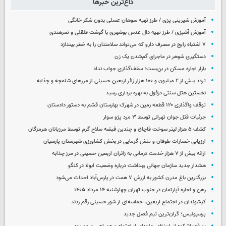
داغ‌ترین خبرها
آموزش شیرینی پزی / طرز تهیه سوهان عسلی بدون شکر خانگی
آموزش آشپزی / طرز تهیه دال عدس بوشهری با گوشت قلقلی و تمرهندی
۷ اشتباه رایج در مصرف دارو که می‌تواند سلامتتان را به خطر بیندازد
دستگیری شوهر در ماجرای گم‌شدن یک زن
بازار اجاره مسکن در بن‌بست؛ سقف‌گذاری جواب نداد
تردد بیش از ۲ میلیون و ۱۰۰ هزار زائر اربعین حسینی از مرزهای شلمچه و چذابه
نخستین هتل سنتی دزفول به بهره برداری رسید
توقف واگذاری ۱۲۰ قطعه زمین در شهرک بهارستان قشم به دستور دادستان
جزئیات قتل جوان تهرانی توسط ۳ مرد پژو سوار
کشف ۵ هزار لیتر سوخت قاچاق و چندین قبضه سلاح گرم توسط مرزبانان هرمزگان
ارزیابی خسارات طوفان و تنش گرمایی در بخش کشاورزی شهرستان پارسیان
ارائه بیش از ۷ هزار خدمت درمانی به زائران اربعین حسینی در مرز چذابه
هشدار جدید سازمان جهانی بهداشت درباره وضعیت ابولا در کنگو
بزرگترین باغ مدرن کشور به ارزش ۷ همت در پارس‌آباد احداث می‌شود
رهن و اجاره آپارتمان در جنوب تهران چهارشنبه ۱۴ مرداد ۱۴۰۵
کیشوندان در اجتماع اربعین، حماسه‌ای از شور حسینی رقم زدند
پرسپولیس؛ گران‌ترین تیم فصل جدید