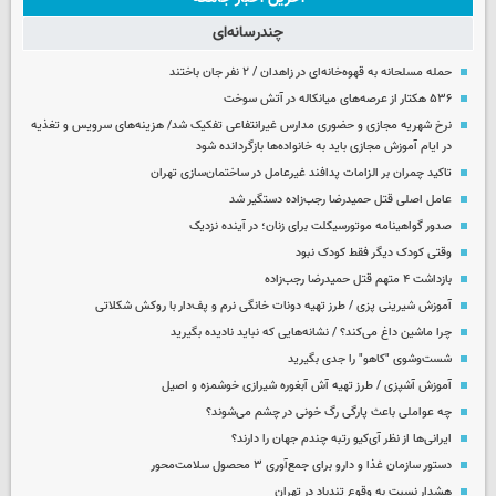
چندرسانه‌ای
حمله مسلحانه به قهوه‌خانه‌ای در زاهدان / ۲ نفر جان باختند
۵۳۶ هکتار از عرصه‌های میانکاله در آتش سوخت
نرخ شهریه مجازی و حضوری مدارس غیرانتفاعی تفکیک شد/ هزینه‌های سرویس و تغذیه
در ایام آموزش مجازی باید به خانواده‌ها بازگردانده شود
تاکید چمران بر الزامات پدافند غیرعامل در ساختمان‌سازی تهران
عامل اصلی قتل حمیدرضا رجب‌زاده دستگیر شد
صدور گواهینامه موتورسیکلت برای زنان؛ در آینده نزدیک
وقتی کودک دیگر فقط کودک نبود
بازداشت ۴ متهم قتل حمیدرضا رجب‌زاده
آموزش شیرینی پزی / طرز تهیه دونات خانگی نرم و پف‌دار با روکش شکلاتی
چرا ماشین داغ می‌کند؟ / نشانه‌هایی که نباید نادیده بگیرید
شست‌وشوی "کاهو" را جدی بگیرید
آموزش آشپزی / طرز تهیه آش آبغوره شیرازی خوشمزه و اصیل
چه عواملی باعث پارگی رگ خونی در چشم می‌شوند؟
ایرانی‌ها از نظر آی‌کیو رتبه چندم جهان را دارند؟
دستور سازمان غذا و دارو برای جمع‌آوری ۳ محصول سلامت‌محور
هشدار نسبت به وقوع تندباد در تهران