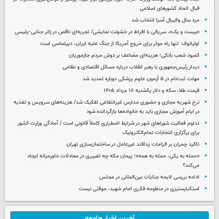
قبال اتحاد کشورهای اسلامی
مرد سال والیبال آسیا انتخاب شد
«بیست و یک»، سریالی با افراط در خشونت نمایشی/ تجربه‌ای ناقص در ژانر جنایی-پلیسی
اولیانوف: تنها راه موثر برای خروج آمریکا از جنگ علیه ایران، دیپلماسی است
کمبود شعب بانکی؛ هزینه‌ای مضاعف بر دوش مردم جازموریان
دیدار رئیس‌جمهوری با رهبر انقلاب درباره مسائل اقتصادی و نظامی
مهلت ثبت‌نام در ۵ آزمون علوم پزشکی دوباره تمدید شد
قیمت طلا، سکه و دلار یکشنبه ۱۸ مرداد ۱۴۰۵
نرخ شهریه مجازی و حضوری مدارس غیرانتفاعی تفکیک شد/ هزینه‌های سرویس و تغذیه
در ایام آموزش مجازی باید به خانواده‌ها بازگردانده شود
تداوم فعالیت شوراهای شهر در شرایط اضطراری کاملاً قانونی است / آمادگی وزارت کشور
برای برگزاری انتخابات تمام‌الکترونیک
تاکید چمران بر الزامات پدافند غیرعامل در ساختمان‌سازی تهران
«حمله به یکی، حمله به همه»؛ پیمان مکه چه تغییری در معادلات خاورمیانه ایجاد
می‌کند؟
ادامه بررسی لایحه جنایات بین‌المللی در مجلس
استکبارستیزی در منظومه فکری امام شهید، موقتی نیست
آخرین اخبار جامعه