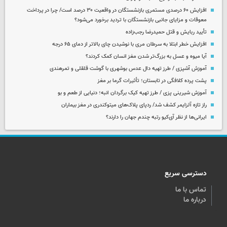
افزایش ۶۰ درصدی مستمری‌ بازنشستگان در واقعیت ۳۰ درصد است/ چرا در پرداخت
معوقات و مزایای جانبی بازنشستگان با تردید برخورد می‌شود؟
تأیید ربایش و قتل حمیدرضا رجب‌زاده
افزایش خطر ابتلا به سرطان مری با نوشیدن چای بالاتر از دمای ۶۵ درجه
آیا میوه و عسل به بزرگ‌تر شدن مغز انسان کمک کردند؟
آموزش آشپزی / طرز تهیه دال عدس بوشهری با گوشت قلقلی و تمرهندی
پشت پرده کلافگی در تابستان؛ تأثیرات گرما بر مغز
آموزش شیرینی پزی / طرز تهیه کیک برگردان انبه؛ دنیایی از طعم و بو
راز تازه آلزایمر کشف شد/ ردپای پلاک‌های میتوکندری در مغز بیماران
ایرانی‌ها از نظر آی‌کیو رتبه چندم جهان را دارند؟
دسترسی سریع
تماس با ما
درباره ما