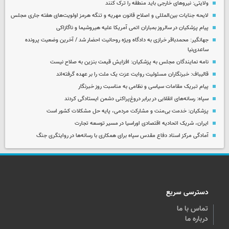
ولایتی: نیروهای خارجی باید منطقه را ترک کنند
لایحه جنایات بین‌المللی و اصلاح قانون مهریه و تنگه هرمز اولویت‌های هفته جاری مجلس
پیام پزشکیان در سالروز بمباران اتمی آمریکا علیه هیروشیما و ناگازاکی
جهانگیر: محمدباقر خرازی به دادگاه ویژه روحانیت احضار شد / آخرین وضعیت پرونده
ساعدی‌نیا
نامه نمایندگان مجلس به پزشکیان: افزایش قیمت بنزین به صلاح نیست
قالیباف: خبرنگاران مسئولیت روایت عزت یک ملت را بر عهده گرفته‌اند
پیام تبریک مقامات سیاسی و نظامی به مناسبت روز خبرنگار
سپاه: رسانه‌های انقلابی در برابر دروغ‌پراکنی دشمن ایستادگی کردند
پزشکیان: خدمت بی‌منت و مشارکت مردمی، پایه حل مشکلات کشور است
ایران، شریک اتحادیه اقتصادی اوراسیا در مسیر توسعه تجارت
آمادگی مرکز اسناد دفاع مقدس سپاه برای همکاری با رسانه‌ها در روایتگری جنگ
دسترسی سریع
تماس با ما
درباره ما