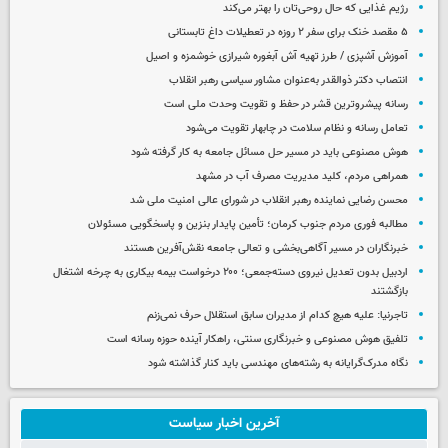
رژیم غذایی که حال روحی‌تان را بهتر می‌کند
۵ مقصد خنک برای سفر ۲ روزه در تعطیلات داغ تابستانی
آموزش آشپزی / طرز تهیه آش آبغوره شیرازی خوشمزه و اصیل
انتصاب دکتر ذوالقدر به‌عنوان مشاور سیاسی رهبر انقلاب
رسانه پیشروترین قشر در حفظ و تقویت وحدت ملی است
تعامل رسانه و نظام سلامت در چابهار تقویت می‌شود
هوش مصنوعی باید در مسیر حل مسائل جامعه به کار گرفته شود
همراهی مردم، کلید مدیریت مصرف آب در مشهد
محسن رضایی نماینده رهبر انقلاب در شورای عالی امنیت ملی شد
مطالبه فوری مردم جنوب کرمان؛ تأمین پایدار بنزین و پاسخگویی مسئولان
خبرنگاران در مسیر آگاهی‌بخشی و تعالی جامعه نقش‌آفرین هستند
اردبیل بدون تعدیل نیروی دسته‌جمعی؛ ۲۰۰ درخواست بیمه بیکاری به چرخه اشتغال
بازگشتند
تاجرنیا: علیه هیچ کدام از مدیران سابق استقلال حرف نمی‌زنم
تلفیق هوش مصنوعی و خبرنگاری سنتی، راهکار آینده حوزه رسانه است
نگاه مدرک‌گرایانه به رشته‌های مهندسی باید کنار گذاشته شود
آخرین اخبار سیاست