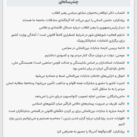
چندرسانه‌ای
انتصاب دکتر ذوالقدر به‌عنوان مشاور سیاسی رهبر انقلاب
پزشکیان: دشمن کسانی را ترور می‌کند که گره‌گشای مشکلات جامعه ما هستند
دیدار رئیس‌جمهوری با رهبر انقلاب درباره مسائل اقتصادی و نظامی
تداوم فعالیت شوراهای شهر در شرایط اضطراری کاملاً قانونی است / آمادگی وزارت کشور
برای برگزاری انتخابات تمام‌الکترونیک
ادامه بررسی لایحه جنایات بین‌المللی در مجلس
مومنی: دولت در دوران جنگ کنار مردم بود و کمبودی نداشتیم
انتصابات استانداران بر اساس شایستگی و عدالت قومی-مذهبی است/ همبستگی ملی،
عامل بازدارندگی ایران در برابر دشمن بود
اموال و دارایی‌های عاملان جنایات بین‌المللی ضبط و مصادره می‌شود
امنیت کشور با حضور و مشارکت همه اقوام و مذاهب تأمین می‌شود/ رسانه‌ها مطالبه اصلی
مردم را به ما منتقل کنند
حاجی‌دلیگانی: مجلس اجازه تصویب کنوانسیون دریای خزر را نمی‌دهد
تاکید ظریف بر ضرورت پیمان‌های دفاعی فراگیر میان کشورهای اسلامی
لایحه مبارزه با جنایات بین‌المللی برای پر کردن خلأهای قانونی در قصاص جنایتکاران است
اظهارات جدید پزشکیان درباره گران شدن بنزین / محاصره هستیم و نمی‌توانیم بنزین وارد
کنیم
پزشکیان: گفت‌وگوها آمریکا را مجبور به همراهی کرد