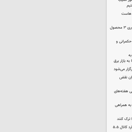
ور آسیب
تیم
ک هاست
دستور سازمان غذا و دارو برای جمع‌آوری ۳ محصول
 حکمرانی و
به
به بازار برق
رگزار می‌شود
ران نقض
 هفته‌های
 به همراهی
 ترک کنند
بورس دوباره رکورد زد/ شاخص کل وارد کانال ۵.۵