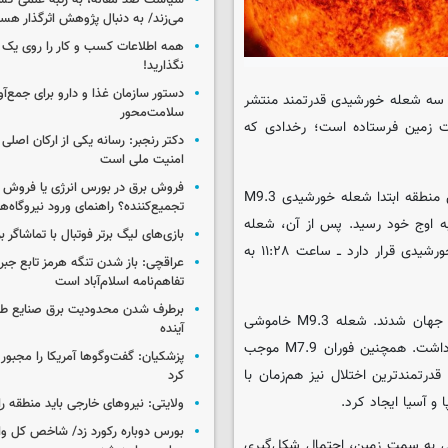
سیاست ضد مقاله، به رتبه علمی کش
می‌زند/ به دنبال پژوهش اثرگذار هس
همه اطلاعات کسب‌ و کار را روی ی
نگذارید!
م و فناوری ایسکانیوز، خورشید در کمتر از ۲۴ ساعت سه شعله خورشیدی قدرتمند منتشر
سلامت‌محور
رتاب جرم تاجی (CME) را نیز به سمت زمین فرستاده است؛ رخدادی که
دکتر رنجبر: رسانه یکی از ارکان اصلی
امنیت ملی است
فروش برق در بورس انرژی یا فروش 
لکه خورشیدی واقع در منطقه ۴۴۵۵ منشأ این فوران‌ها بوده است. این منطقه ابتدا شعله خورشیدی M9.3
تجمیع‌کننده؟ راهنمای ورود نیروگاه‌ها 
ساعت ۱:۳۶ بامداد به وقت گرینویچ در روز ۳ ژوئن به اوج خود رسید. پس از آن، شعله
بازی‌های لیگ برتر فوتبال با تماشاگر ب
M7.9 ساعت ۷:۰۰ و شعله X1 ــ که در قدرتمندترین رده شعله‌های خورشیدی قرار دارد ــ ساعت ۱۱:۲۸ به
عراقچی: باز شدن تنگه هرمز تابع جب
تفاهم‌نامه اسلام‌آباد است
برطرف شدن محدودیت‌ برق صنایع طی
هر سه فوران باعث اختلال و خاموشی امواج رادیویی در نقاط مختلف جهان شدند. شعله M9.3 خاموشی
آینده
رادیویی سطح R2 را در بخش‌هایی از شرق آسیا و استرالیا به دنبال داشت. همچنین فوران M7.9 موجب
پزشکیان: گفت‌وگوها آمریکا را مجبور
فریقا شد. قدرتمندترین اختلال نیز هم‌زمان با
کرد
ولایتی: نیروهای خارجی باید منطقه را
جی به سمت زمین، احتمال شکل‌گیری