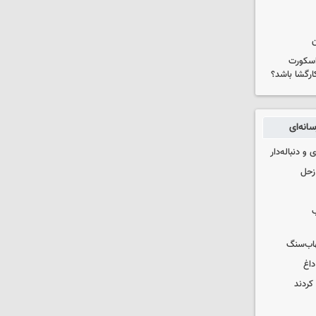
ن
 اسکورت
ارگشا باشد؟
انه‌ای
و دنباله‌دار
زحل
ب
هاب‌سنگ
داغ
کردند