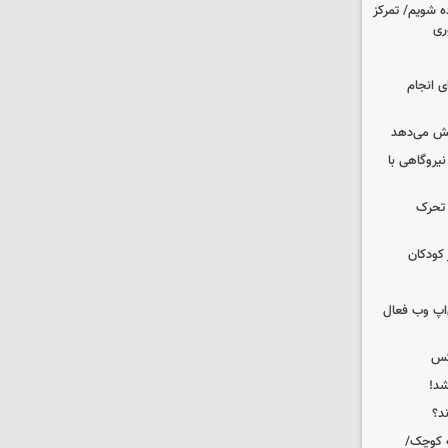
ه شویم/ تمرکز
ری
ای انجام
یش می‌دهد
 نیروگاهی با
 تحرک
 کودکان
اپ وب فعال
کس
شد!
ه کوچک/