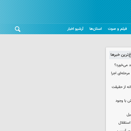
فیلم و صوت
استان‌ها
آرشیو اخبار
غ‌ترین خبرها
د می‌خورد؟
حله‌ای اجرا
انه از حقیقت
 با وجود
یل
استقلال