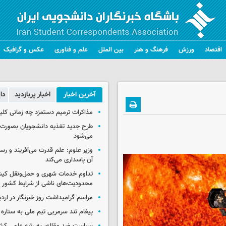
اقتصاد
ورزش
فرهنگ و هنر
بین الملل
علم و فناوری
عکس و گرافیک
آخرین اخبار
اخبار پربازدید
دا
مذاکرات ترمیم دستمزد چه زمانی کلی
طرح جدید تغذیه دانشجویان بصورت مر
می‌شود
وزیر علوم: علم قدرت می‌آفریند و رس
آن پاسداری می‌کند
تداوم خدمات شهری و حمل‌ونقل کیش
محدودیت‌های ناشی از شرایط کشور
مراسم گرامیداشت روز خبرنگار در اردب
پیغام تند سرمربی تیم ملی به ستاره 