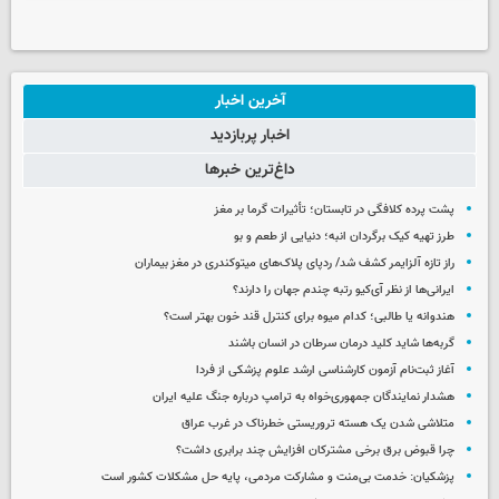
آخرین اخبار
اخبار پربازدید
داغ‌ترین خبرها
پشت پرده کلافگی در تابستان؛ تأثیرات گرما بر مغز
طرز تهیه کیک برگردان انبه؛ دنیایی از طعم و بو
راز تازه آلزایمر کشف شد/ ردپای پلاک‌های میتوکندری در مغز بیماران
ایرانی‌ها از نظر آی‌کیو رتبه چندم جهان را دارند؟
هندوانه یا طالبی؛ کدام‌ میوه برای کنترل قند خون بهتر است؟
گربه‌ها شاید کلید درمان سرطان در انسان باشند
آغاز ثبت‌نام‌ آزمون کارشناسی ارشد علوم پزشکی از فردا
هشدار نمایندگان جمهوری‌خواه به ترامپ درباره جنگ علیه ایران
متلاشی شدن یک هسته تروریستی خطرناک در غرب عراق
چرا قبوض برق برخی مشترکان افزایش چند برابری داشت؟
پزشکیان: خدمت بی‌منت و مشارکت مردمی، پایه حل مشکلات کشور است