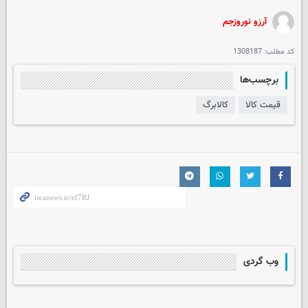
آرزو نوروزجم
کد مطلب:
1308187
برچسب‌ها
قیمت کالا
کالابرگ
وب گردی