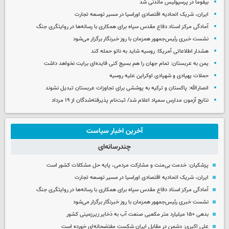
بیفوما در پرسپولیس ماندنی شد
ایران، شریک اتحادیه اقتصادی اوراسیا در مسیر توسعه تجارت
آمادگی مرکز اسناد دفاع مقدس سپاه برای همکاری با رسانه‌ها در روایتگری جنگ
نشست خبری رئیس‌جمهور همزمان با روز خبرنگار برگزار می‌شود
هشدار اطلاعاتی آمریکا: روسیه شاید به ناتو حمله کند
یمن به عربستان: تمام جهان را هم بسیج کنی فایده‌ای برایت نخواهد داشت
حملات پهپادی و شهپادی اوکراین علیه روسیه
انصارالله: پاکستان و ترکیه به پوششی برای تجاوزات عربستان تبدیل نشوند
نتایج آزمون مدارس سمپاد اعلام شد/ ثبت‌نام پذیرفته‌شدگان از ۱۹ مرداد
آخرین اخبار سیاست
چندرسانه‌ای
پزشکیان: خدمت بی‌منت و مشارکت مردمی، پایه حل مشکلات کشور است
ایران، شریک اتحادیه اقتصادی اوراسیا در مسیر توسعه تجارت
آمادگی مرکز اسناد دفاع مقدس سپاه برای همکاری با رسانه‌ها در روایتگری جنگ
نشست خبری رئیس‌جمهور همزمان با روز خبرنگار برگزار می‌شود
بدهی ۱۵۰ میلیارد متر مکعبی صنعت آب به ذخایر زیرزمینی کشور
علی اکبری: دشمن در مقابل ایران شکست مفتضحانه‌ای خورده است