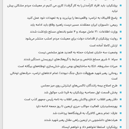
پزشکیان: باید افراد کارآمدتر را به کار گرفت/ کاری می کنیم در معیشت مردم مشکلی پیش
نیاید
پاسخ قالیباف به ترامپ: واقعیت‌ها را بپذیرید و به تعهدات خود عمل کنید
ربیعی: دلسوزان ایران معتقدند مسیر درست راهبرد وفاق باید ادامه یابد
وزارت اطلاعات: ۲۱ عامل موساد و ۴ عضو باندهای مسلح بازداشت شدند
روایت پزشکیان از اقدامات دولت برای معیشت مردم امشب منتشر می‌شود
ارتش کاملا آماده است
وضعیت سه خلبان عملیات حمله به العدید هنوز مشخص نیست
سپاه: ۸ شرور مسلح شاخص و مرتبط با گروهک‌های تروریستی دستگیر شدند
میراث مشروطه، اتکا به ساختارهای بومی برای خنثی‌سازی توطئه‌های بیگانه است
روحانی: رهبر شهید هیچ‌وقت دنبال جنگ نبودند/ تمام ادعاهای ترامپ، حرف‌های توخالی
است
طرح اصلاح بیمه رانندگان تاکسی‌های اینترنتی روی میز مجلس
پخش قسمت اول مصاحبه پزشکیان به فردا شب موکول شد
دفتر رهبر انقلاب: ادعای واکنش رهبر انقلاب به نامه رئیس جمهور کذب است
پورجمشیدیان: فعالیت مواکب مرزی اربعین تا روز جمعه ادامه دارد
عارف: تمام بدهی کالابرگ به فروشگاه‌ها پرداخت شد
هیئت‌های دانشجویی در اربعین راهی مقتل رهبر شهید شدند
پزشکیان: استعفا نخواهم داد و خواهم ایستاد