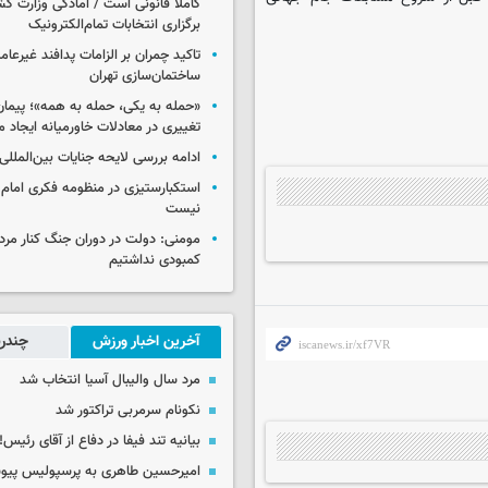
کاملاً قانونی است / آمادگی وزارت کش
برگزاری انتخابات تمام‌الکترونیک
تاکید چمران بر الزامات پدافند غیرعام
ساختمان‌سازی تهران
«حمله به یکی، حمله به همه»؛ پیما
تغییری در معادلات خاورمیانه ایجاد م
ادامه بررسی لایحه جنایات بین‌الملل
استکبارستیزی در منظومه فکری امام
نیست
مومنی: دولت در دوران جنگ کنار مردم
کمبودی نداشتیم
آخرین اخبار ورزش
چندرس
مرد سال والیبال آسیا انتخاب شد
نکونام سرمربی تراکتور شد
بیانیه تند فیفا در دفاع از آقای رئیس!
امیرحسین طاهری به پرسپولیس پی