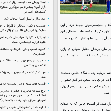
ابعاد پیمان مکه توسط وزارت خارجه 
قرار گیرد/ پرهیز از موضع‌گیری شتابزده
کشورهای اسلامی
مرد سال والیبال آسیا انتخاب شد
 که با منچسترسیتی تجربه کرد از این
«بیست و یک»، سریالی با افراط در 
نمایشی/ تجربه‌ای ناقص در ژانر جنای
عنوان یکی از مقصدهای احتمالی این
اولیانوف: تنها راه موثر برای خروج آمر
ر آبی اناری ها واکنش نشان دهد.
علیه ایران، دیپلماسی است
فت‌وگویی که خبرگزاری اسپانیایی «EFE» پس از پیروزی ۲-۱ تیم ملی پرتغال مقابل شیلی در بازی
کمبود شعب بانکی؛ هزینه‌ای مضاعف
جازموریان
ب آماده‌سازی برای جام جهانی ۲۰۲۶ برگزار شد، منتشر کرد، گفت: بارسلونا یکی از
دیدار رئیس‌جمهوری با رهبر انقلاب در
اقتصادی و نظامی
مهلت ثبت‌نام در ۵ آزمون عل
‌خواهم درباره یک باشگاه خاص صحبت
شد
ارم. در نهایت سعی می‌کنم تیمی را
قیمت طلا، سکه و دلار یکشنبه ۱۸ مرداد ۱۴۰۵
 ارزش واقعی دارم. این موضوع برای
نرخ شهریه مجازی و حضوری مدارس غ
 شد.
تفکیک شد/ هزینه‌های سرویس و تغذی
آموزش مجازی باید به خانواده‌ها بازگ
 تیم ملی پرتغال متمرکز است؛ جایی که به عنوان
تداوم فعالیت شوراهای شهر در شرای
ی قبل از شروع مسابقات جام جهانی