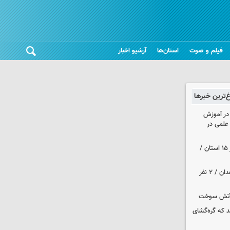
فیلم و صوت
استان‌ها
آرشیو اخبار
غ‌ترین خبرها
 در آموزش
علمی در
هواشناسی ایران| رگبارو رعد و برق در ۱۵ استان /
حمله مسلحانه به قهوه‌خانه‌ای در زاهدان / ۲ نفر
د که گره‌گشای