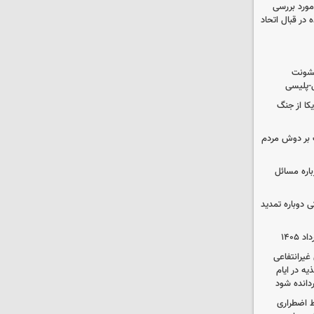
مورد بررسی
 در قبال اتحاد
خشونت
ی-پلیسی
یکا از جنگ
 بر دوش مردم
باره مسائل
وم پزشکی دوباره تمدید
یرانتفاعی
ه در ایام
ردانده شود
ط اضطراری