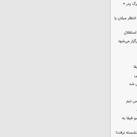
گ پدر +
تظار میلان یا
استقلال
رگزار می‌شود
فا
ی
 شد
س تیم
 فیفا به
 نشسته نرفت!