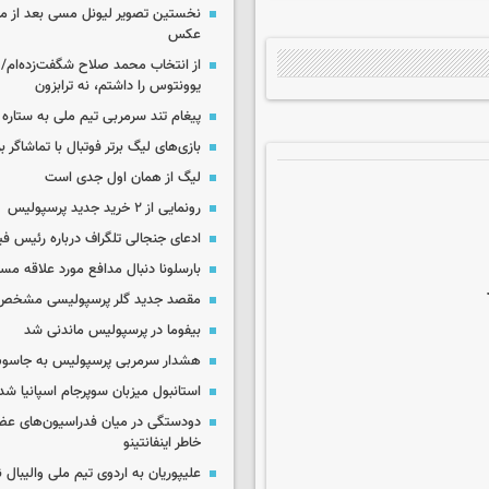
نخستین تصویر لیونل مسی بعد از مر
عکس
از انتخاب محمد صلاح شگفت‌زده‌ام/ ان
یوونتوس را داشتم، نه ترابزون
پیغام تند سرمربی تیم ملی به ستاره 
بازی‌های لیگ برتر فوتبال با تماشاگر ب
لیگ از همان اول جدی است
رونمایی از ۲ خرید جدید پرسپولیس
ادعای جنجالی تلگراف درباره رئیس فی
بارسلونا دنبال مدافع مورد علاقه مس
مقصد جدید گلر پرسپولیسی مشخص
بیفوما در پرسپولیس ماندنی شد
هشدار سرمربی پرسپولیس به جاسو
استانبول میزبان سوپرجام اسپانیا شد
دودستگی در میان فدراسیون‌های عضو
خاطر اینفانتینو
علیپوریان به اردوی تیم ملی والیبال