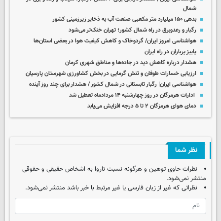
شمال
بدهی ۱۵۰ میلیارد متر مکعبی صنعت آب به ذخایر زیرزمینی کشور
رگبار و رعدوبرق در راه شمال کشور؛ تهران خنک‌تر می‌شود
هواشناسی امروز ایران/ گردوخاک و کاهش کیفیت هوا در بعضی استان‌ها
پاییز پرباران در راه ایران
هشدار درباره کاهش دید در جاده‌ها و مناطق شهری کرمان
ارزیابی خسارات طوفان و تنش گرمایی در بخش کشاورزی شهرستان پارسیان
هواشناسی ایران| رگبار تابستانی در شمال کشور / هشدار برای چند روز آینده
ادارات هرمزگان در روز چهارشنبه ۱۴ مردادماه تعطیل شد
دمای هوای هرمزگان ۲ تا ۵ درجه افزایش می‌یابد
نظر شما
نظرات حاوی توهین و هرگونه نسبت ناروا به اشخاص حقیقی و حقوقی
منتشر نمی‌شود.
نظراتی که غیر از زبان فارسی یا غیر مرتبط با خبر باشد منتشر نمی‌شود.