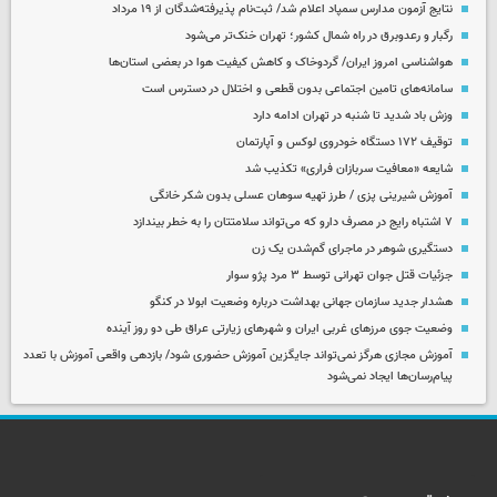
نتایج آزمون مدارس سمپاد اعلام شد/ ثبت‌نام پذیرفته‌شدگان از ۱۹ مرداد
رگبار و رعدوبرق در راه شمال کشور؛ تهران خنک‌تر می‌شود
هواشناسی امروز ایران/ گردوخاک و کاهش کیفیت هوا در بعضی استان‌ها
سامانه‌های تامین اجتماعی بدون قطعی و اختلال در دسترس است
وزش باد شدید تا شنبه در تهران ادامه دارد
توقیف ۱۷۲ دستگاه خودروی لوکس و آپارتمان
شایعه «معافیت سربازان فراری» تکذیب شد
آموزش شیرینی پزی / طرز تهیه سوهان عسلی بدون شکر خانگی
۷ اشتباه رایج در مصرف دارو که می‌تواند سلامتتان را به خطر بیندازد
دستگیری شوهر در ماجرای گم‌شدن یک زن
جزئیات قتل جوان تهرانی توسط ۳ مرد پژو سوار
هشدار جدید سازمان جهانی بهداشت درباره وضعیت ابولا در کنگو
وضعیت جوی مرزهای غربی ایران و شهرهای زیارتی عراق طی دو روز آینده
آموزش مجازی هرگز نمی‌تواند جایگزین آموزش حضوری شود/ بازدهی واقعی آموزش با تعدد
پیام‌رسان‌ها ایجاد نمی‌شود