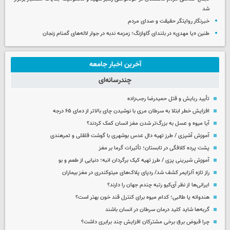
شد
خبرنگار روایتگر حقیقت و صدای مردم
طنین «یا مهدی» در بلندای گاوازنگ؛ زمزمه ندبه در جوار لاله‌های گمنام زنجان
آخرین اخبار جامعه
چندرسانه‌ای
تأیید ربایش و قتل حمیدرضا رجب‌زاده
افزایش خطر ابتلا به سرطان مری با نوشیدن چای بالاتر از دمای ۶۵ درجه
آیا میوه و عسل به بزرگ‌تر شدن مغز انسان کمک کردند؟
آموزش آشپزی / طرز تهیه دال عدس بوشهری با گوشت قلقلی و تمرهندی
پشت پرده کلافگی در تابستان؛ تأثیرات گرما بر مغز
آموزش شیرینی پزی / طرز تهیه کیک برگردان انبه؛ دنیایی از طعم و بو
راز تازه آلزایمر کشف شد/ ردپای پلاک‌های میتوکندری در مغز بیماران
ایرانی‌ها از نظر آی‌کیو رتبه چندم جهان را دارند؟
هندوانه یا طالبی؛ کدام‌ میوه برای کنترل قند خون بهتر است؟
گربه‌ها شاید کلید درمان سرطان در انسان باشند
چرا قبوض برق برخی مشترکان افزایش چند برابری داشت؟