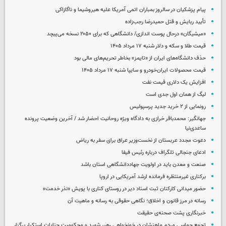
پیام پزشکیان در سالروز بمباران اتمی آمریکا علیه هیروشیما و ناگازاکی
تأیید ربایش و قتل حمیدرضا رجب‌زاده
«میشیگان» درحال پوست اندازی/ دانشگاهی که برای ۲۰۵۰ نسخه می‌پیچد
قیمت طلا و سکه و دلار شنبه ۱۷ مرداد ۱۴۰۵
حذف دانشگاه‌های ایران از «تایمز» بخاطر تحریم‌های مالی بود
قیمت محصولات ایران‌خودرو و سایپا شنبه ۱۷ مرداد ۱۴۰۵
افزایش یک دلاری قیمت نفت
لیگ از همان اول جدی است
رونمایی از ۲ خرید جدید پرسپولیس
جهانگیر: محمدباقر خرازی به دادگاه ویژه روحانیت احضار شد / آخرین وضعیت پرونده
ساعدی‌نیا
دعوت مجدد عربستان از نخست‌وزیر عراق برای سفر به ریاض
ادعای جنجالی تلگراف درباره رئیس فیفا
صنعت و معدن باید در اولویت جهاددانشگاهی استان باشد
برکناری غیرمنتظره فرمانده ارشد آمریکایی در اروپا
حضور میدانی کارکنان ثبت اسناد دیر در روستای کناری با پویش «نذر خدمت»
رسانه در مرز قانون و اخلاق؛ نگاهی حقوقی به رسانه و ماهیت آن
خبرنگاری پشت صحنه‌ی حقیقت
تجمع حماسی مردم ماهنشان در خونخواهی رهبر شهید و محکومیت جنایات استکبار برگزار