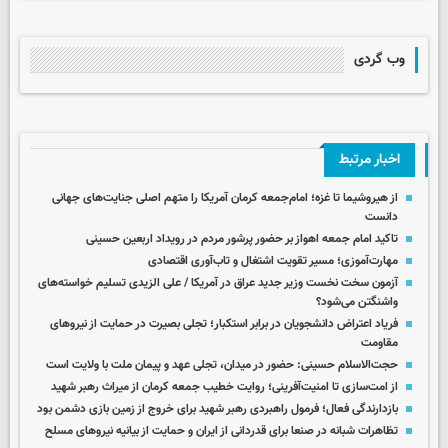
وب گردی
اخبار مرتبط
از هیروشیما تا غزه؛ امام‌جمعه کرمان آمریکا را متهم اصلی جنایت‌های جهانی
دانست
تاکید امام جمعه اهواز بر حضور پرشور مردم در رویداد اربعین حسینی
مهارت‌آموزی؛ مسیر تقویت اشتغال و تاب‌آوری اقتصادی
آزمون سخت نخست وزیر جدید عراق در آمریکا / علی الزیدی تسلیم خواسته‌های
واشنگتن می‌شود؟
فریاد اعتراض دانشجویان در برابر استکبار؛ تجلی بصیرت در حمایت از نیروهای
مقاومت
حجت‌الاسلام حسینی: حضور در میدان، تجلی عهد و پیمان ملت با ولایت است
از امت‌سازی تا امنیت‌آفرینی؛ روایت خطیب جمعه کرمان از میراث رهبر شهید
بازدارندگی فعال؛ فرمول راهبردی رهبر شهید برای خروج از زمین بازی دشمن بود
تظاهرات شبانه در صنعا برای قدردانی از ایران و حمایت از بیانیه نیروهای مسلح