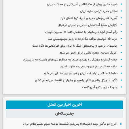
ضربه مغزی بیش از ۷۰۰ نظامی آمریکایی در حملات ایران
لفاظی جدید ترامپ علیه ایران
آمریکا تحریم‌های جدیدی علیه کوبا اعمال کرد
افزایش سطح آماده‌باش نظامی و امنیتی در عراق
رقم فسخ قرارداد رضاییان با استقلال فقط ۱۰۰میلیون تومان!
حزب‌الله خواستار توقف مذاکرات با رژیم صهیونیستی شد
جانسون: ترامپ از پیامدهای جنگ با ایران برای آمریکایی‌ها آگاه است
آمریکا میزبان مجمع آژانس انرژی اتمی می‌شود
حمله گسترده موشکی و پهپادی صنعا به مواضع نیروهای وابسته به عربستان
ادامه حملات رژیم صهیونیستی به جنوب لبنان
نمایشگاه دائمی تولیدات ایران و آذربایجان راه‌اندازی می‌شود
تأکید مدیرکل بنادر بر نقش راهبردی چابهار در اقتصاد دریامحور کشور
مدودف: ژاپن تابع آمریکاست
آخرین اخبار بین الملل
چندرسانه‌ای
اخراج دو مأمور ارشد «موساد»؛ پس‌لرزه شکست توطئه شوم تغییر نظام ایران