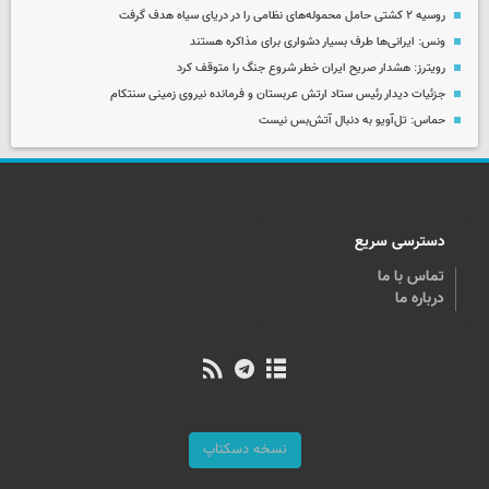
روسیه ۲ کشتی حامل محموله‌های نظامی را در دریای سیاه هدف گرفت
ونس: ایرانی‌ها طرف بسیار دشواری برای مذاکره هستند
رویترز: هشدار صریح ایران خطر شروع جنگ را متوقف کرد
جزئیات دیدار رئیس ستاد ارتش عربستان و فرمانده نیروی زمینی سنتکام
حماس: تل‌آویو به دنبال آتش‌بس نیست
دسترسی سریع
تماس با ما
درباره ما
نسخه دسکتاپ