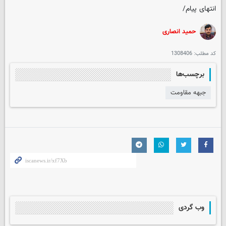
انتهای پیام/
حمید انصاری
کد مطلب:
1308406
برچسب‌ها
جبهه مقاومت
وب گردی