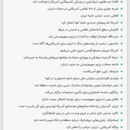
کانادا دو مظنون تیراندازی در نزدیکی کنسولگری آمریکا را بازداشت کرد
ضربه مغزی بیش از ۷۰۰ نظامی آمریکایی در حملات ایران
لفاظی جدید ترامپ علیه ایران
آمریکا تحریم‌های جدیدی علیه کوبا اعمال کرد
افزایش سطح آماده‌باش نظامی و امنیتی در عراق
حزب‌الله خواستار توقف مذاکرات با رژیم صهیونیستی شد
جانسون: ترامپ از پیامدهای جنگ با ایران برای آمریکایی‌ها آگاه است
آمریکا میزبان مجمع آژانس انرژی اتمی می‌شود
حمله گسترده موشکی و پهپادی صنعا به مواضع نیروهای وابسته به عربستان
ادامه حملات رژیم صهیونیستی به جنوب لبنان
مدودف: ژاپن تابع آمریکاست
هشدار کارشناسان سازمان ملل درباره «غزه‌ خاموش» در کوبا
مصر خواستار تدوین چشم‌انداز مشترک عربی برای امنیت منطقه شد
پنتاگون جلسه اضطراری برای تأمین تسلیحات برگزار می‌کند
تقلای وزیر تندروی صهیونیست برای توجیه اشغال جنوب لبنان
ایران: گسترش زرادخانه سلاح‌های هسته‌ای آمریکا تهدیدی برای کل بشریت است
تاکید جنبش امل لبنان بر لزوم وحدت ملی در برابر اشغالگران
اسلام‌آباد: رایزنی‌های دیپلماتیک درباره منطقه و تنگه هرمز ادامه دارد
وبگاه آمریکایی: ایران، ترامپ را تحقیر کرد