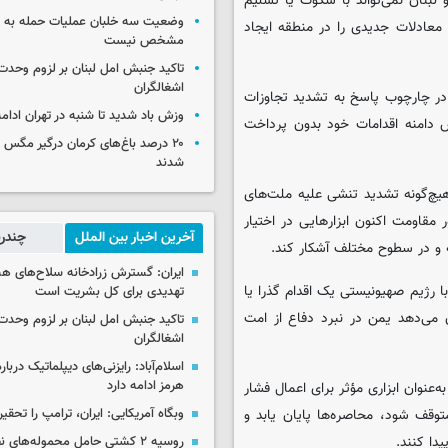
لبنان نمی‌تواند با سکوت یا تسلیم
وضعیت سه خلبان عملیات حمله به ا
 معادلات جدیدی را در منطقه ایجاد
مشخص نیست
تاکید جنبش امل لبنان بر لزوم وحدت 
اشغالگران
ر چارچوب پاسخ به تشدید تجاوزات
وزش باد شدید تا شنبه در تهران ادامه
 دامنه اقدامات خود بدون پرداخت
۲۰ درصد باغ‌های کرمان درگیر مگس م
شدند
هیچ‌گونه تشدید تنشی علیه ملت‌های
مقاومت اکنون ابزارهایی در اختیار
آخرین اخبار بین الملل
چندرس
ه و در سطوح مختلف آشکار کند.
ایران: گسترش زرادخانه سلاح‌های هست
ا رژیم صهیونیستی یک اقدام گذرا یا
تهدیدی برای کل بشریت است
 می‌دهد یمن در نبرد دفاع از امت
تاکید جنبش امل لبنان بر لزوم وحدت 
اشغالگران
اسلام‌آباد: رایزنی‌های دیپلماتیک دربا
هرمز ادامه دارد
‌عنوان ابزاری مؤثر برای اعمال فشار
متوقف شود، محاصره‌ها پایان یابد و
وبگاه آمریکایی: ایران، ترامپ را تحقیر
دا کنند.
روسیه ۲ کشتی حامل محموله‌های ن