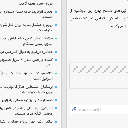
دریای سیاه هدف گرفت
یروهای مسلح یمن روز دوشنبه از
ونس: ایرانی‌ها طرف بسیار دشواری بر
هستند
 و اعلام کرد: تمامی تحرکات دشمن
رویترز: هشدار صریح ایران خطر شروع
د می‌کنیم.
متوقف کرد
جزئیات دیدار رئیس ستاد ارتش عربست
نیروی زمینی سنتکام
حماس: تل‌آویو به دنبال آتش‌بس ن
کشته و زخمی شدن ۹ سرب
لبنان
نتانیاهو: نخست وزیر هند یکی از بزر
اسرائیل است
پزشکیان: فلسطین هرگز از اولویت 
ایران خارج نخواهد شد
هشدار تند و تیز کره شمالی به ژاپن
المیادین: پاکستان و قطر در تلاش بر
مختص تنگه هرمز هستند
بیانیه ارتش یمن درباره حمله به نف