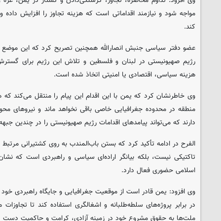
وی افزود: تداوم محاصره، تجاوز، گرسنگی‌دادن و کشتار در یمن، غزه و 
مواجه شود و نیازمند اقداماتی است که هزینه تجاوز را افزایش داده و
کند.
عضو دفتر سیاسی جنبش انصارالله همچنین تصریح کرد که این موضع د
رژیم صهیونیستی در لبنان و فلسطین و تلاش این رژیم برای گسترش
هزینه سیاسی، اقتصادی یا امنیتی اتخاذ شده است.
وی خاطرنشان کرد که یمن با این اقدام این پیام را منتقل می‌کند که 
منطقه در محدوده جغرافیایی خاصی باقی نخواهد ماند و نیروهای محور 
دارند که می‌تواند پیامدهای اقدامات رژیم صهیونیستی را در چندین جبه
الفرح در ادامه تأکید کرد که بستن باب‌المندب به روی کشتیرانی مرتبط ب
تاکتیکی نیست، بلکه بیانگر اراده‌ای سیاسی و راهبردی است که نشان
اسلامی حضوری فعال دارد.
وی افزود: یمن قادر است از موقعیت جغرافیایی و جایگاه راهبردی خود به
در برابر پروژه‌های سلطه‌طلبانه و اشغالگری استفاده کند تا تجاوزات 
ملت‌ها به حقوق مشروع خود در زمینه آزادی، کرامت و حاکمیت دست پی