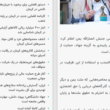
دستور قضایی برای برخورد با جریان‌های
ناامنی در کرمان
کارنامه قضایی جدید در کرمان بر پایه
شعب
انبار ۴۰۰ میلیارد ریالی کالاهای آر
در کرمان شناسایی شد
 جنبش انصارالله یمن اعلام کرد:
کشف محموله‌های خرد و کلان مواد م
مسیرهای استان کرمان
پایبندی به گزینه جهاد، حمایت از
درخشش کاتاروهای کرمان در رقابت با
 است.
آسیای میانه
لمندب و استفاده از این ظرفیت در
حقوق‌های غیرمتعارف در یک شرکت م
متوقف شد
آغاز طرح حمایت مالی از زوج‌های نابا
جوانی جمعیت
 و محاصره‌هایی که ملت یمن و دیگر
ایران: گسترش زرادخانه سلاح‌های هست
 گذرگاه‌های دریایی را حق انحصاری
تهدیدی برای کل بشریت است
 به احترام به حقوق ملت‌ها و پایان
جهاد دانشگاهی؛ پیوند دانش، مهارت 
واقعی جامعه است
ارتش کاملا آماده است