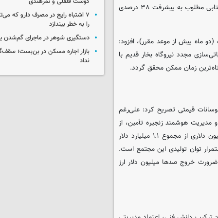
گوشت قلقلی و تمرهندی
برنامه زمان‌بندی جلوتر است. همچنین پروژه‌های بخش فولادسازی با شتابی مطلوب به پیشرفت ۳۸ درصدی
۷ اشتباه رایج در مصرف دارو که می‌ت
را به خطر بیندازد
دستگیری شوهر در ماجرای گم‌شدن ی
م از کوره شماره ۸ در سوم خردادماه (دو ماه پیش از موعد مقرر)، افزود:
بازار اجاره مسکن در بن‌بست؛ سقف‌
تی‌سازی مجدد نیروگاه بخار قدیم با
نداد
اه‌ترین زمان ممکن محقق گردد.
نوسانات قیمتی تصریح کرد: علی‌رغم
و مدیریت هوشمند زنجیره تأمین، از
التهاب در بازار فولاد جلوگیری کرد. وی افزود: تحقق صادرات ۸۰۰ میلیون دلاری از مجموع ۱.۱ میلیارد دلار
ستمرار توان تولیدی این مجتمع است.
 ضرورت خروج صدها میلیون دلار ارز
: ترکیب دانش فنی، اعتماد مدیریتی