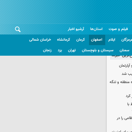
فیلم و صوت
استان‌ها
آرشیو اخبار
رمزگان
ایلام
اصفهان
کرمان
کرمانشاه
خراسان شمالی
سمنان
سیستان و بلوچستان
تهران
یزد
زنجان
غ‌ترین خبرها
یب شد
ره منطقه و تنگه
 کرد
 با
ظامی را در