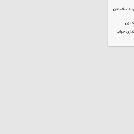
واند سلامتتان
ک زن
گذاری جواب