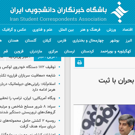
اقتصاد
ورزش
فرهنگ و هنر
بین الملل
علم و فناوری
عکس و گرافیک
البرز
بوشهر
چهارمحال و بختیاری
فارس
گیلان
گلستان
همدان
ه
کهگیلویه و بویراحمد
کردستان
لرستان
مرکزی
مازندران
قزوین
قم
آخرین اخبار
اخبار پربازدید
دا
توقیف ۱۷۲ دستگاه خودروی لوکس و آپارتمان
شایعه «معافیت سربازان فراری» تکذ
 بحران با ثبت
اسلام‌آباد: رایزنی‌های دیپلماتیک دربا
هرمز ادامه دارد
وبگاه آمریکایی: ایران، ترامپ را تحقیر
سپاه: ۸ شرور مسلح شاخص و مرتبط
گروهک‌های تروریستی دستگیر شدند
روسیه ۲ کشتی حامل محموله‌های ن
دریای سیاه هدف گرفت