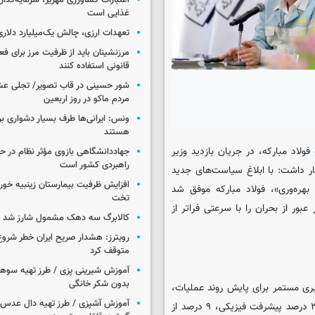
اعتبارات کشاورزی مهریز، سرمایه‌گذار
غذایی است
تعهدات ارزی، چالش یک‌میلیارد دلاری
مرزنشینان باید از ظرفیت مرز برای ف
قانونی استفاده کنند
شور حسینی در قاب تصویر/ تجلی عش
مردم ماکو در روز اربعین
ونس: ایرانی‌ها طرف بسیار دشواری بر
هستند
ولاد مبارکه، در جریان بازدید وزیر
جهاددانشگاهی بازوی مؤثر نظام در 
راهبردی کشور است
ر داشت: با ابلاغ سیاست‌های جدید
بهره‌وری»، فولاد مبارکه موفق شد
تخت
ور از بحران را با سرعتی فراتر از
کالابرگ سه دهک مشمول شارز شد
رویترز: هشدار صریح ایران خطر شروع
متوقف کرد
آموزش شیرینی پزی / طرز تهیه سوه
بدون شکر خانگی
 کمیته ویژه بازسازی و برگزاری ۴۷ جلسه پیگیری مستمر برای پایش روند عملیات،
آموزش آشپزی / طرز تهیه دال عدس 
بیان کرد: با تعریف ۴۳ زیرپروژه بازسازی، بخش آهن‌سازی با کسب ۳۲ درصد پیشرفت فیزیکی، ۹ درصد از