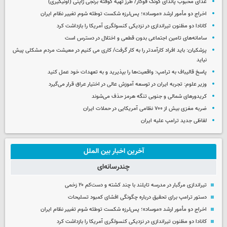
غذای محبوب پاندای کونگ فوکار/ طرز تهیه کوفته برنجی ژاپنی (اونیگیری)
اخراج دو مأمور ارشد «موساد»؛ پس‌لرزه شکست توطئه شوم تغییر نظام ایران
کانادا دو مظنون تیراندازی در نزدیکی کنسولگری آمریکا را بازداشت کرد
سامانه‌های تامین اجتماعی بدون قطعی و اختلال در دسترس است
پزشکیان: باید افراد کارآمدتر را به کار گرفت/ کاری می کنیم در معیشت مردم مشکلی پیش
نیاید
پاسخ قالیباف به ترامپ: واقعیت‌ها را بپذیرید و به تعهدات خود عمل کنید
وزیر علوم: تجربه ایران در توسعه آموزش عالی در اختیار عراق قرار می‌گیرد
کریدورهای شمالی و جنوبی تنگه هرمز حذف می‌شوند
ضربه مغزی بیش از ۷۰۰ نظامی آمریکایی در حملات ایران
لفاظی جدید ترامپ علیه ایران
آخرین اخبار بین الملل
چندرسانه‌ای
تیراندازی مرگبار در مدرسه‌ تایلند با چند کشته و دست‌کم ۲۰ زخمی
دستور ترامپ برای تحقیق درباره چگونگی افشای کمبود تسلیحات
اخراج دو مأمور ارشد «موساد»؛ پس‌لرزه شکست توطئه شوم تغییر نظام ایران
کانادا دو مظنون تیراندازی در نزدیکی کنسولگری آمریکا را بازداشت کرد