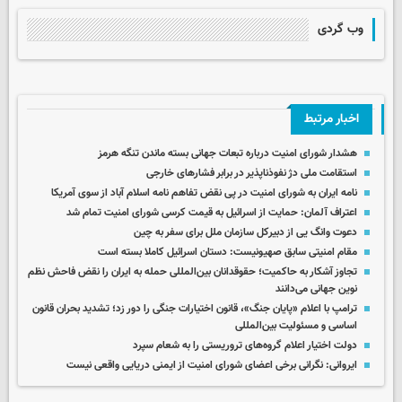
وب گردی
اخبار مرتبط
هشدار شورای امنیت درباره تبعات جهانی بسته ماندن تنگه هرمز
استقامت ملی دژ نفوذناپذیر در برابر فشارهای خارجی
نامه ایران به شورای امنیت در پی نقض تفاهم نامه اسلام آباد از سوی آمریکا
اعتراف آلمان: حمایت از اسرائیل به قیمت کرسی شورای امنیت تمام شد
دعوت وانگ یی از دبیرکل سازمان ملل برای سفر به چین
مقام امنیتی سابق صهیونیست: دستان اسراِئیل کاملا بسته است
تجاوز آشکار به حاکمیت؛ حقوقدانان بین‌المللی حمله به ایران را نقض فاحش نظم
نوین جهانی می‌دانند
ترامپ با اعلام «پایان جنگ»، قانون اختیارات جنگی را دور زد؛ تشدید بحران قانون
اساسی و مسئولیت بین‌المللی
دولت اختیار اعلام گروه‌های تروریستی را به شعام سپرد
ایروانی: نگرانی برخی اعضای شورای امنیت از ایمنی دریایی واقعی نیست