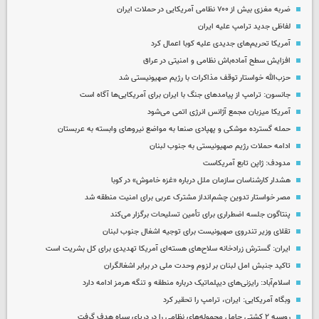
ضربه مغزی بیش از ۷۰۰ نظامی آمریکایی در حملات ایران
لفاظی جدید ترامپ علیه ایران
آمریکا تحریم‌های جدیدی علیه کوبا اعمال کرد
افزایش سطح آماده‌باش نظامی و امنیتی در عراق
حزب‌الله خواستار توقف مذاکرات با رژیم صهیونیستی شد
جانسون: ترامپ از پیامدهای جنگ با ایران برای آمریکایی‌ها آگاه است
آمریکا میزبان مجمع آژانس انرژی اتمی می‌شود
حمله گسترده موشکی و پهپادی صنعا به مواضع نیروهای وابسته به عربستان
ادامه حملات رژیم صهیونیستی به جنوب لبنان
مدودف: ژاپن تابع آمریکاست
هشدار کارشناسان سازمان ملل درباره «غزه‌ خاموش» در کوبا
مصر خواستار تدوین چشم‌انداز مشترک عربی برای امنیت منطقه شد
پنتاگون جلسه اضطراری برای تأمین تسلیحات برگزار می‌کند
تقلای وزیر تندروی صهیونیست برای توجیه اشغال جنوب لبنان
ایران: گسترش زرادخانه سلاح‌های هسته‌ای آمریکا تهدیدی برای کل بشریت است
تاکید جنبش امل لبنان بر لزوم وحدت ملی در برابر اشغالگران
اسلام‌آباد: رایزنی‌های دیپلماتیک درباره منطقه و تنگه هرمز ادامه دارد
وبگاه آمریکایی: ایران، ترامپ را تحقیر کرد
روسیه ۲ کشتی حامل محموله‌های نظامی را در دریای سیاه هدف گرفت