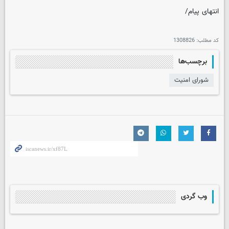
انتهای پیام/
کد مطلب:
1308826
برچسب‌ها
شورای امنیت
وب گردی