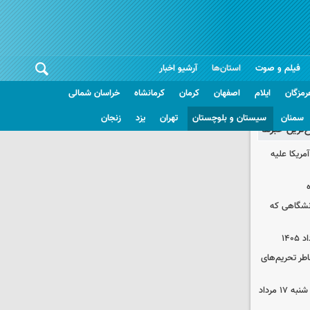
فیلم و صوت
استان‌ها
آرشیو اخبار
رمزگان
ایلام
اصفهان
کرمان
کرمانشاه
خراسان شمالی
سمنان
سیستان و بلوچستان
تهران
یزد
زنجان
غ‌ترین خبرها
آمریکا علیه
نشگاهی که
اطر تحریم‌های
قیمت محصولات ایران‌خودرو و سایپا شنبه ۱۷ مرداد