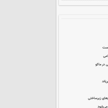
است
امی
 در ماکو
‌اند
ح‌های زیرساختی