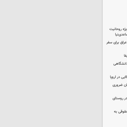
یژه روحانیت
عدی‌نیا
راق برای سفر
فا
دانشگاهی
یی در اروپا
ران ضروری
در روستای
حقوقی به