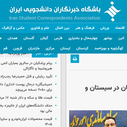
اقتصاد
ورزش
فرهنگ و هنر
بین الملل
علم و فناوری
عکس و گرافیک
البرز
بوشهر
چهارمحال و بختیاری
فارس
گیلان
گلستان
همدان
ه
کهگیلویه و بویراحمد
کردستان
لرستان
مرکزی
مازندران
قزوین
قم
آخرین اخبار
اخبار پربازدید
دا
پیام پزشکیان در سالروز بمباران اتمی 
هیروشیما و ناگازاکی
تأیید ربایش و قتل حمیدرضا رجب‌زاده
«میشیگان» درحال پوست اندازی/ دا
ن در سیستان و
برای ۲۰۵۰ نسخه می‌پیچد
قیمت طلا و سکه و دلار شنبه ۱۷ مرداد ۱۴۰۵
حذف دانشگاه‌های ایران از «تایمز» بخ
مالی بود
۱۴۰۵