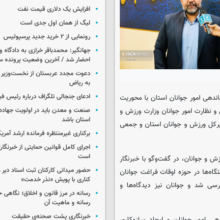
افزایش یک دلاری قیمت نفت
لیگ از همان اول جدی است
رونمایی از ۲ خرید جدید پرسپولیس
جهانگیر: محمدباقر خرازی به دادگاه و
احضار شد / آخرین وضعیت پرونده سا
دعوت مجدد عربستان از نخست‌وزیر ع
به ریاض
ادعای جنجالی تلگراف درباره رئیس فی
ندهی امور جوانان استان با محوریت
صنعت و معدن باید در اولویت جهاد
و نظارت امور جوانان وزارت ورزش و
استان باشد
یرکل ورزش و جوانان استان و جمعی
برکناری غیرمنتظره فرمانده ارشد آمریکا
اجرای کامل قوانین حمایتی از خبرنگا
است
زش و جوانان، در گفت‌وگو با خبرنگار
حضور میدانی کارکنان ثبت اسناد دیر 
اه‌ها در حوزه اوقات فراغت جوانان
کناری با پویش «نذر خدمت»
سی شد و جوانان نیز دیدگاه‌ها و
رسانه در مرز قانون و اخلاق؛ نگاهی 
رسانه و ماهیت آن
خبرنگاری پشت صحنه‌ی حقیقت
هی امور جوانان و ایجاد سازوکاری